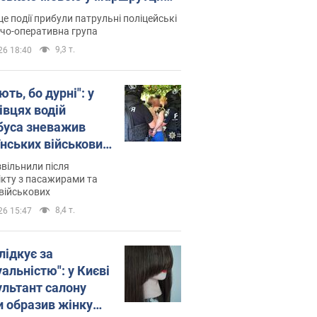
ція склала адмінпротокол.
це події прибули патрульні поліцейські
о
дчо-оперативна група
9,3 т.
26 18:40
ть, бо дурні": у
івцях водій
буса зневажив
їнських військових
латився. Відео
звільнили після
кту з пасажирами та
військових
8,4 т.
26 15:47
лідкує за
альністю": у Києві
ультант салону
и образив жінку