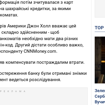
нформація потім зчитувалася з карт
на шахрайські кредитки, за якими
нкоматах.
кірів Америки Джон Холл вважає цей
TO
 складно здійсненним - щоб
нкоматів необхідно мати два різних
 пін-код. Другий дістати особливо важко,
еспонденту CNNMoney.com.
цяв компенсувати постраждалим втрати.
остереження банку були отримані знімки
мент ведеться розслідування.
Зеле
Сербі
Вучи