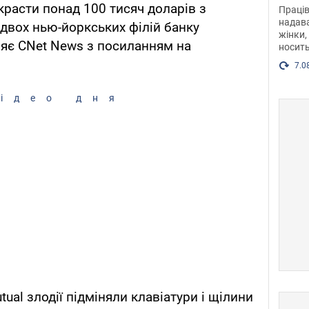
після
расти понад 100 тисяч доларів з
Праців
розг
надава
в двох нью-йоркських філій банку
жінки,
Фото
ляє CNet News з посиланням на
носить
7.0
ідео дня
ual злодії підміняли клавіатури і щілини