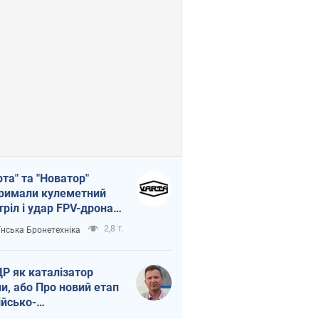
рта" та "Новатор"
римали кулеметний
тріл і удар FPV-дрона,
тувавши життя
2,8 т.
їнська Бронетехніка
церу ЗСУ
Р як каталізатор
ни, або Про новий етап
ійсько-
нічнокорейського