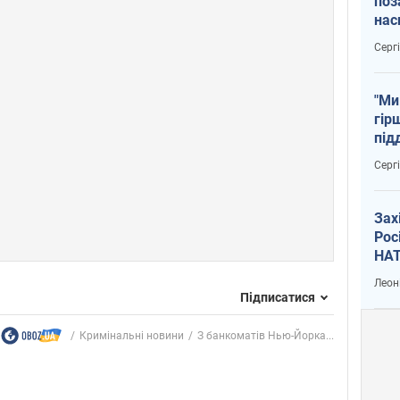
поз
нас
тем
Серг
"Ми
гір
під
рак
Серг
Зах
Рос
НАТ
Леон
Підписатися
Кримінальні новини
З банкоматів Нью-Йорка...