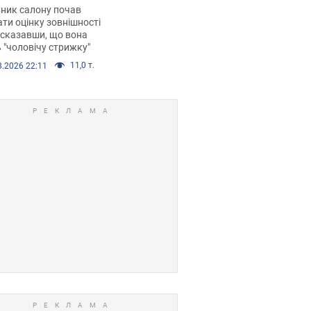
 хімієтерапії,
ник салону почав
орівся скандал.
ти оцінку зовнішності
 сказавши, що вона
 "чоловічу стрижку"
11,0 т.
8.2026 22:11