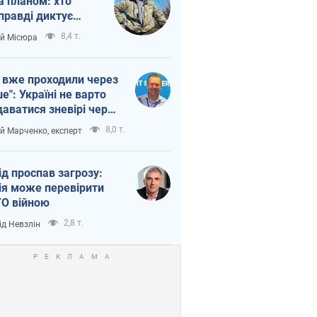
а планом: хто
правді диктує
п війни
8,4 т.
ій Місюра
 вже проходили через
ше": Україні не варто
даватися зневірі через
етний терор
8,0 т.
ій Марченко, експерт
ід проспав загрозу:
ія може перевірити
О війною
2,8 т.
ід Невзлін