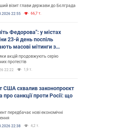
ший візит глави держави до Бєлграда
66,7 т.
8.2026 22:55
іть Федорова": у містах
ни 23-й день поспіль
ають масові мітинги з
онками. Фото і відео
ики акцій продовжують серію
их протестів
1,9 т.
26 22:22
т США схвалив законопроєкт
 про санкції проти Росії: що
нт передбачає нові економічні
ення
4,2 т.
8.2026 22:38