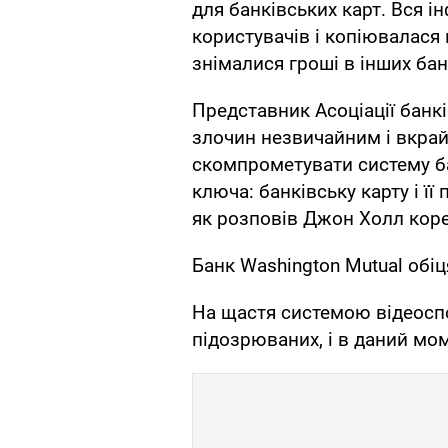
для банківських карт. Вся і
користувачів і копіювалася 
знімалися гроші в інших ба
Представник Асоціації бан
злочин незвичайним і вкрай
скомпрометувати систему ба
ключа: банківську карту і її
як розповів Джон Холл кор
Банк Washington Mutual обі
На щастя системою відеосп
підозрюваних, і в даний мо