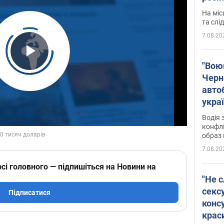
полі
На міс
Віде
та слі
7.08.20
Play Video
"Воюю
Черн
авто
укра
і поп
Водія 
конфлі
образ 
7.08.20
сі головного — підпишіться на Новини на
"Не с
сексу
Підписатися
конс
крас