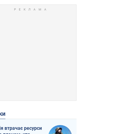
ки
ія втрачає ресурси