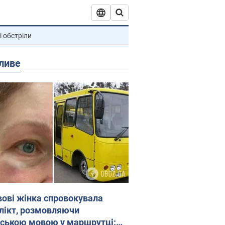
і обстріли
ливе
вові жінка спровокувала
лікт, розмовляючи
йською мовою у маршрутці: