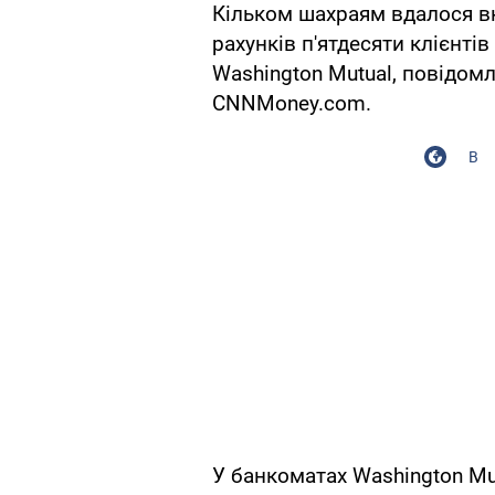
Кільком шахраям вдалося вк
рахунків п'ятдесяти клієнті
Washington Mutual, повідом
CNNMoney.com.
В
У банкоматах Washington Mut