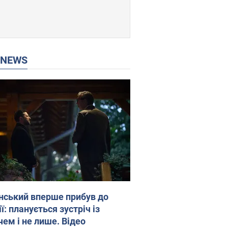
P NEWS
нський вперше прибув до
ї: планується зустріч із
чем і не лише. Відео