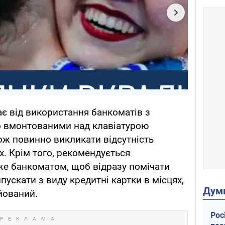
ає від використання банкоматів з
о вмонтованими над клавіатурою
ж повинно викликати відсутність
х. Крім того, рекомендується
же банкоматом, щоб відразу помічати
ипускати з виду кредитні картки в місцях,
Дум
йований.
Рос