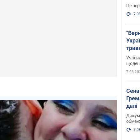
Це пер
7.0
"Верн
Украї
трив
карт
Учасн
щоденн
7.08.20
Сена
Грема
далі
Докуме
обмеж
7.0