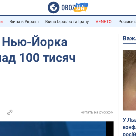
ни
Війна в Україні
Війна Ізраїлю та Ірану
VENETO
Російськ
Важ
в Нью-Йорка
ад 100 тисяч
Читать на русском
У Ль
конф
росі