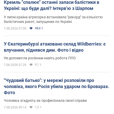
Кремль "спалює" останні запаси балістики в
Україні: що буде далі? Інтерв’ю з Шарпом
У липні країна-агресорка встановила "рекорд" за кількістю
балістичних ракет, запущених по Україні
48,6 т.
7.08.2026 07:00
У Єкатеринбурзі атаковано склад Wildberries: є
влучання, піднявся дим. Фото і відео
Не допомогла росіянам навіть робота ППО
9,1 т.
7.08.2026 07:20
"Чудовий батько": у мережі розповіли про
чоловіка, якого Росія убила ударом по Броварах.
Фото
Чоловіка згадують як професіонала своєї справи
1,2 т.
7.08.2026 09:14