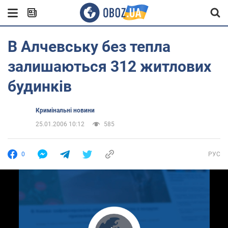
В Алчевську без тепла
залишаються 312 житлових
будинків
Кримінальні новини
25.01.2006 10:12
585
0
РУС