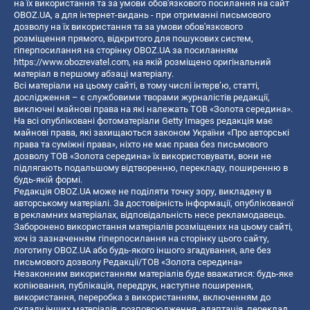
на їх використання та за умови обов'язкового посилання на сайт
OBOZ.UA, а для інтернет-видань - при отриманні письмового
дозволу на їх використання та за умови обов'язкового
розміщення прямого, відкритого для пошукових систем,
гіперпосилання на сторінку OBOZ.UA за посиланням
https://www.obozrevatel.com
, на якій розміщено оригінальний
матеріал в першому абзаці матеріалу.
Всі матеріали на цьому сайті, в тому числі інтерв’ю, статті,
дослідження – є службовими творами журналістів редакції,
виключні майнові права на які належать ТОВ «Золота середина».
На всі опубліковані фотоматеріали Getty Images редакція має
майнові права, які захищаються законом України «Про авторські
права та суміжні права», ніхто не має права без письмового
дозволу ТОВ «Золота середина» їх використовувати, вони не
підлягають подальшому відтворенню, перекладу, поширенню в
будь-якій формі.
Редакція OBOZ.UA може не поділяти точку зору, викладену в
авторському матеріалі. За достовірність інформації, опублікованої
в рекламних матеріалах, відповідальність несе рекламодавець.
Заборонено використання матеріалів розміщених на цьому сайті,
хоч із зазначенням гіперпосилання на сторінку цього сайту,
логотипу OBOZ.UA або будь-якого іншого згадування, але без
письмового дозволу Редакції/ТОВ «Золота середина»
Незаконним використанням матеріалів буде вважатися: будь-яке
копiювання, публiкацiя, передрук, наступне поширення,
використання, переробка з використанням, включенням до
складу інших матеріалів, розповсюдження, адаптація, переклад