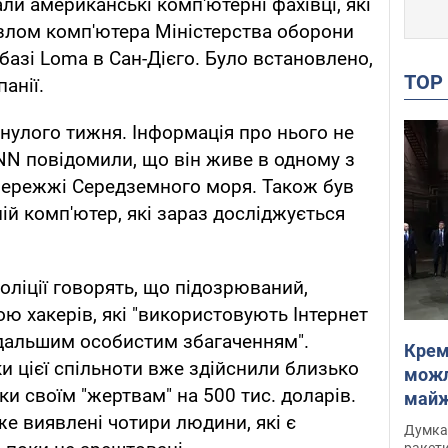
ли американські комп'ютерні фахівці, які
злом комп'ютера Міністерства оборони
базі Loma в Сан-Дієго. Було встановлено,
TO
анії.
улого тижня. Інформація про нього не
CNN повідомили, що він живе в одному з
збережжі Середземного моря. Також був
й комп'ютер, які зараз досліджується
оліції говорять, що підозрюваний,
ю хакерів, які "використовують Інтернет
одальшим особистим збагаченням".
Крем
и цієї спільноти вже здійснили близько
можл
ки своїм "жертвам" на 500 тис. доларів.
майже
же виявлені чотири людини, які є
Інте
Думка,
ракети