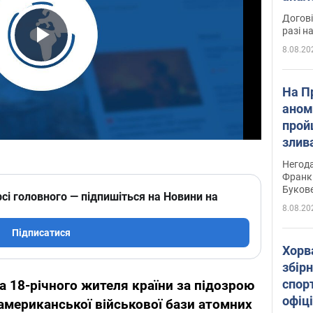
Догові
разі н
8.08.20
Play Video
На П
аном
прой
злив
пере
Негода
річки
Франк
Буков
сі головного — підпишіться на Новини на
8.08.20
Підписатися
Хорв
збірн
спор
ла 18-річного жителя країни за підозрою
офіц
 американської військової бази атомних