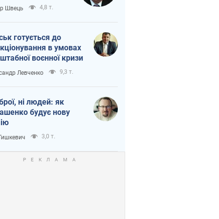
тіна?
4,8 т.
ор Швець
ськ готується до
кціонування в умовах
штабної воєнної кризи
9,3 т.
сандр Левченко
зброї, ні людей: як
ашенко будує нову
ію
3,0 т.
 Тишкевич