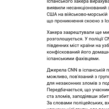
Іспанського хакера вирахува
виявили несанкціонований 
США на військово-морській 
що проникнення скоєно з Ісп
Хакера заарештували ще мин
розголошується. У поліції 
південних міст країни на у
конфіскований його домашні
іспанськими фахівцями.
Джерела CNN в іспанській п
можливо, пов'язаний з групо
для незаконних зломів з п
Передбачається, що учасник
ста зломів, заподіявши збит
За словами поліцейських, в