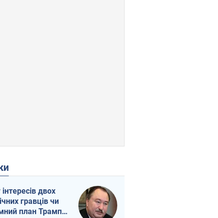
ки
г інтересів двох
ічних гравців чи
мний план Трампа