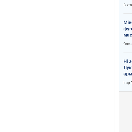
і Пу
Вікт
Мін
фун
мас
Олек
Ні 
Лук
арм
Ігар