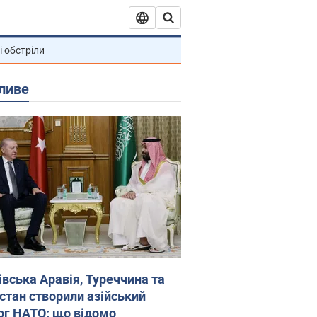
і обстріли
ливе
івська Аравія, Туреччина та
стан створили азійський
ог НАТО: що відомо