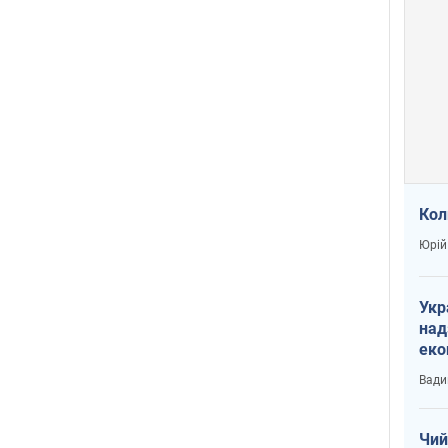
Кол
Юрій
Укр
над
еко
сві
Вади
Чий