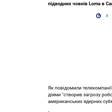
підводних човнів Loma в Са
В
Як повідомили телекомпані
діями "створив загрозу роб
американських ядерних суб