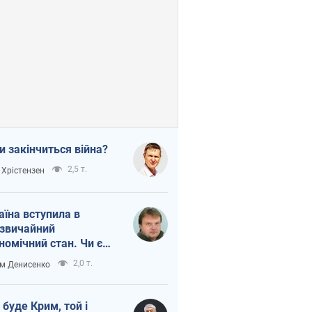
и закінчиться війна?
2,5 т.
 Хрістензен
аїна вступила в
звичайний
номічний стан. Чи є
тло вкінці тунелю?
2,0 т.
м Денисенко
 буде Крим, той і