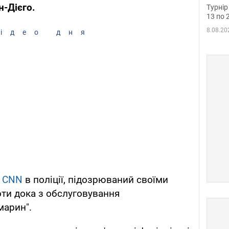
до ч
н-Дієго.
Турнір
осно
13 по 
8.08.20
ідео дня
ї
CNN
в поліції, підозрюваний своїми
оти дока з обслуговування
марин".