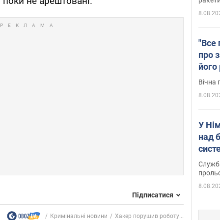
и поки не арештовані.
8.08.20
"Все 
про з
його
Київ
Вічна 
8.08.20
У Ні
над 
систе
Служба
проль
8.08.20
Підписатися
Кримінальні новини
Хакер порушив роботу...