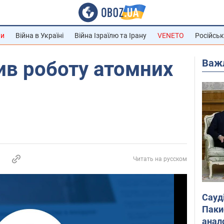
ни
Війна в Україні
Війна Ізраїлю та Ірану
VENETO
Російськ
Важ
ив роботу атомних
Читать на русском
Сауд
Паки
анал