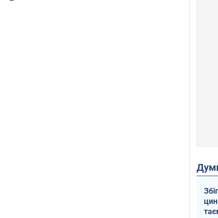
Дум
Збі
цин
тає