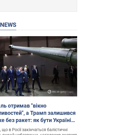
P NEWS
ль отримав "вікно
ивостей", а Трамп залишився
 без ракет: як бути Україні?
рв’ю з Мельником
 що в Росії закінчаться балістичні
, вкрай небезпечна, наголосив експерт