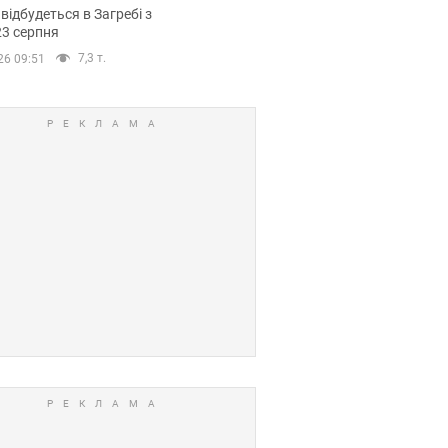
емпіонату Європи
 відбудеться в Загребі з
вних спортсменів
23 серпня
7,3 т.
26 09:51