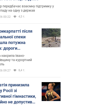
р передбачає взаємну підтримку у
ападу на одну з держав
4,5 т.
26 00:22
рикарпатті після
альної спеки
шла потужна
а: дороги
творились на
 накрила Івано-
. Відео
івщину та курортний
ель
8,4 т.
26 09:27
атія принизила
у Росії зі
тивної гімнастики,
ійно не допустивши