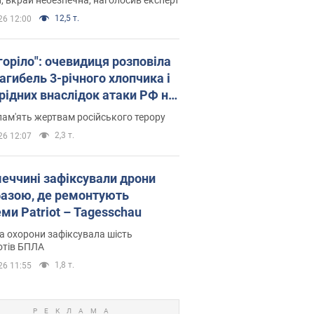
12,5 т.
26 12:00
горіло": очевидиця розповіла
агибель 3-річного хлопчика і
 рідних внаслідок атаки РФ на
щину. Відео та фото
пам'ять жертвам російського терору
2,3 т.
26 12:07
меччині зафіксували дрони
базою, де ремонтують
ми Patriot – Tagesschau
 охорони зафіксувала шість
отів БПЛА
1,8 т.
26 11:55