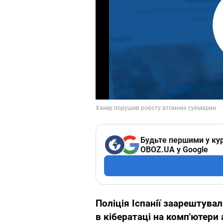
Будьте першими у кур
OBOZ.UA у Google
Поліція Іспанії заарештува
в кібератаці на комп'ютери