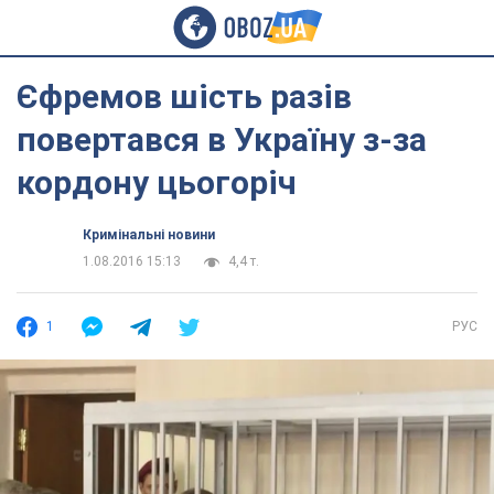
Єфремов шість разів
повертався в Україну з-за
кордону цьогоріч
Кримінальні новини
1.08.2016 15:13
4,4 т.
1
РУС