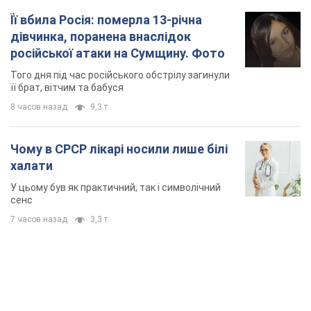
Її вбила Росія: померла 13-річна
дівчинка, поранена внаслідок
російської атаки на Сумщину. Фото
Того дня під час російського обстрілу загинули
її брат, вітчим та бабуся
8 часов назад
9,3 т.
Чому в СРСР лікарі носили лише білі
халати
У цьому був як практичний, так і символічний
сенс
7 часов назад
3,3 т.