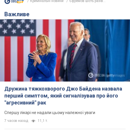
Кримінальні новини
Єфремов шість разів...
Важливе
Дружина тяжкохворого Джо Байдена назвала
перший симптом, який сигналізував про його
"агресивний" рак
Спершу лікарі не надали цьому належної уваги
7 часов назад
11,1 т.