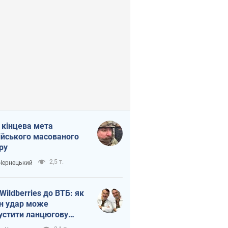
 кінцева мета
ійського масованого
ру
2,5 т.
 Чернецький
 Wildberries до ВТБ: як
н удар може
устити ланцюгову
кцію в Росії