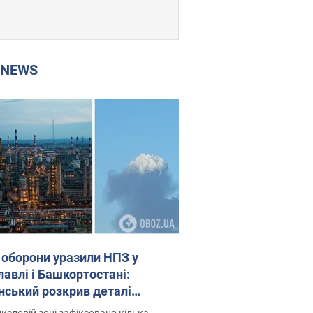
P NEWS
 оборони уразили НПЗ у
лавлі і Башкортостані:
нський розкрив деталі
операції. Фото і відео
исловій зоні зафіксовано кілька