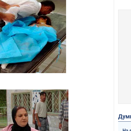
Дум
На 