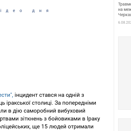
нети
Травм
Фото
на меж
ідео дня
Черка
6.08.20
сти",
інцидент стався на одній з
ь іракської столиці. За попередніми
ли в дію саморобний вибуховий
ертвами зіткнень з бойовиками в Іраку
оліцейських, ще 15 людей отримали