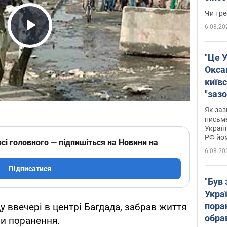
ухва
Чи тре
6.08.20
Play Video
"Це У
Окса
київс
"зазо
навіт
Як заз
знав,
письм
Україн
гено
РФ йо
сі головного — підпишіться на Новини на
6.08.20
Підписатися
"Був 
Укра
пора
у ввечері в центрі Багдада, забрав життя
обра
ли поранення.