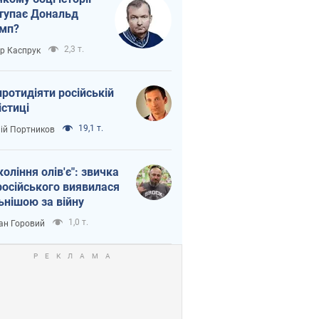
тупає Дональд
мп?
2,3 т.
ор Каспрук
протидіяти російській
істиці
19,1 т.
лій Портников
коління олів'є": звичка
російського виявилася
ьнішою за війну
1,0 т.
ан Горовий