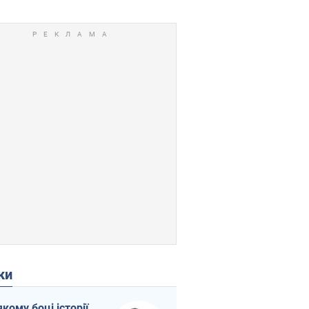
ки
якому боці історії