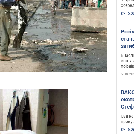
осеред
6.0
Росі
станц
загиб
Внасл
контак
поїзді
6.08.20
ВАКС обрав 
експ
Стеф
спра
Суд не
проку
6.0