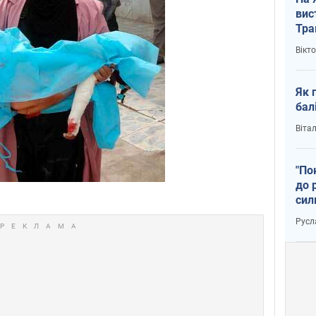
вис
Тра
Вікт
Як 
бал
Віта
"По
до 
сил
Русл