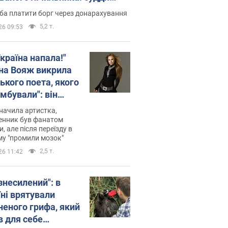
лив неочікуване рішення
ба платити борг через донарахування
5,2 т.
26 09:53
країна напала!"
на Вояж викрила
ького поета, якого
мбували": він
ь російської не
начила артистка,
 а тепер хоче
енник був фанатом
и, але після переїзду в
циду українців
му "промили мозок"
2,5 т.
26 11:42
знесилений": в
їні врятували
неного грифа, який
в для себе