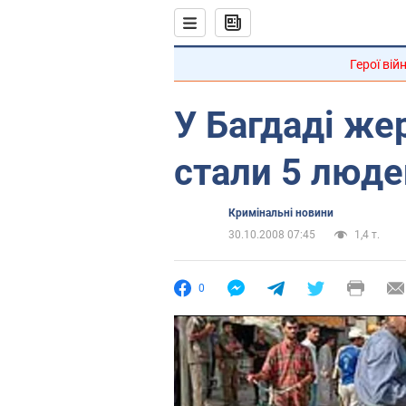
Герої вій
У Багдаді же
стали 5 люде
Кримінальні новини
30.10.2008 07:45
1,4 т.
0