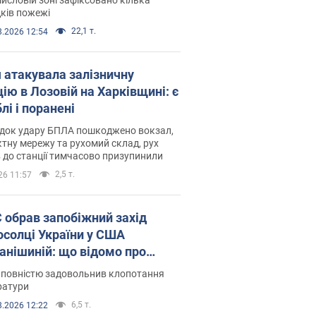
ків пожежі
22,1 т.
8.2026 12:54
я атакувала залізничну
ію в Лозовій на Харківщині: є
лі і поранені
ідок удару БПЛА пошкоджено вокзал,
тну мережу та рухомий склад, рух
в до станції тимчасово призупинили
2,5 т.
26 11:57
запобіжний захід
осолці України у США
анішиній: що відомо про
ву
 повністю задовольнив клопотання
ратури
6,5 т.
8.2026 12:22