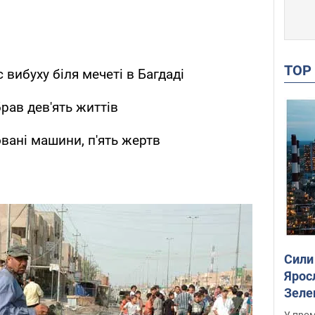
TO
 вибуху біля мечеті в Багдаді
брав дев'ять життів
овані машини, п'ять жертв
Сили
Ярос
Зеле
У пром