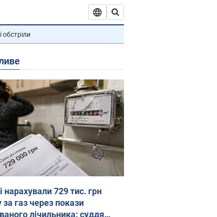
і обстріли
ливе
 нарахували 729 тис. грн
 за газ через покази
ованого лічильника: суддя