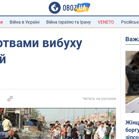
ни
Війна в Україні
Війна Ізраїлю та Ірану
VENETO
Російськ
Важ
ртвами вибуху
й
Читать на русском
Жінці
боргу
зіпс