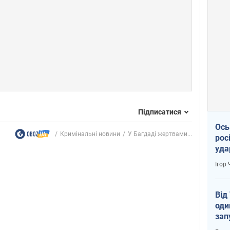
Підписатися
Ось
Кримінальні новини
У Багдаді жертвами...
рос
уда
Ігор
Від
оди
зап
реа