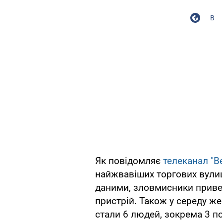
В
Як повідомляє
телеканал "Ве
найжвавіших торгових вулиц
даними, зловмисники приве
пристрій. Також у середу ж
стали 6 людей, зокрема 3 п