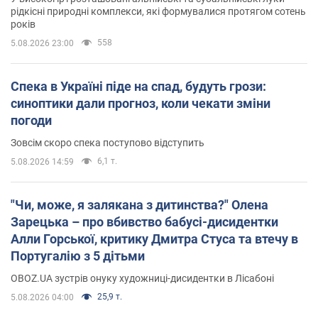
рідкісні природні комплекси, які формувалися протягом сотень
років
558
5.08.2026 23:00
Спека в Україні піде на спад, будуть грози:
синоптики дали прогноз, коли чекати зміни
погоди
Зовсім скоро спека поступово відступить
6,1 т.
5.08.2026 14:59
"Чи, може, я залякана з дитинства?" Олена
Зарецька – про вбивство бабусі-дисидентки
Алли Горської, критику Дмитра Стуса та втечу в
Португалію з 5 дітьми
OBOZ.UA зустрів онуку художниці-дисидентки в Лісабоні
25,9 т.
5.08.2026 04:00