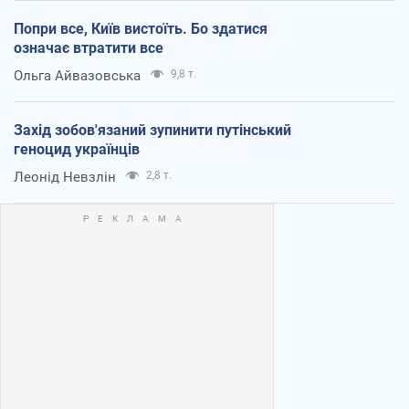
Попри все, Київ вистоїть. Бо здатися
означає втратити все
Ольга Айвазовська
9,8 т.
Захід зобов'язаний зупинити путінський
геноцид українців
Леонід Невзлін
2,8 т.