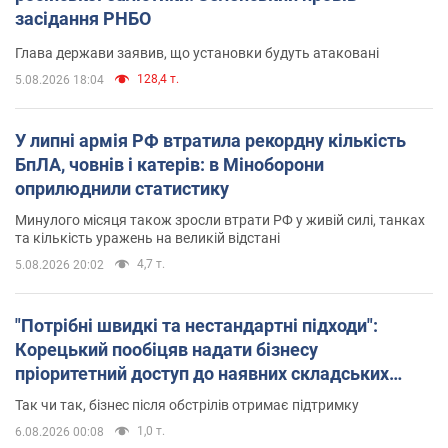
засідання РНБО
Глава держави заявив, що установки будуть атаковані
128,4 т.
5.08.2026 18:04
У липні армія РФ втратила рекордну кількість
БпЛА, човнів і катерів: в Міноборони
оприлюднили статистику
Минулого місяця також зросли втрати РФ у живій силі, танках
та кількість уражень на великій відстані
4,7 т.
5.08.2026 20:02
"Потрібні швидкі та нестандартні підходи":
Корецький пообіцяв надати бізнесу
пріоритетний доступ до наявних складських
приміщень
Так чи так, бізнес після обстрілів отримає підтримку
1,0 т.
6.08.2026 00:08