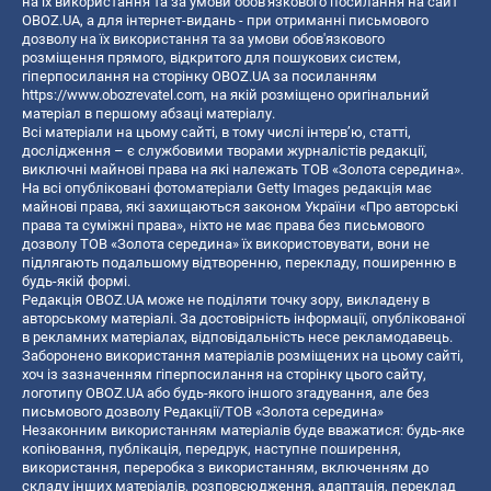
на їх використання та за умови обов'язкового посилання на сайт
OBOZ.UA, а для інтернет-видань - при отриманні письмового
дозволу на їх використання та за умови обов'язкового
розміщення прямого, відкритого для пошукових систем,
гіперпосилання на сторінку OBOZ.UA за посиланням
https://www.obozrevatel.com
, на якій розміщено оригінальний
матеріал в першому абзаці матеріалу.
Всі матеріали на цьому сайті, в тому числі інтерв’ю, статті,
дослідження – є службовими творами журналістів редакції,
виключні майнові права на які належать ТОВ «Золота середина».
На всі опубліковані фотоматеріали Getty Images редакція має
майнові права, які захищаються законом України «Про авторські
права та суміжні права», ніхто не має права без письмового
дозволу ТОВ «Золота середина» їх використовувати, вони не
підлягають подальшому відтворенню, перекладу, поширенню в
будь-якій формі.
Редакція OBOZ.UA може не поділяти точку зору, викладену в
авторському матеріалі. За достовірність інформації, опублікованої
в рекламних матеріалах, відповідальність несе рекламодавець.
Заборонено використання матеріалів розміщених на цьому сайті,
хоч із зазначенням гіперпосилання на сторінку цього сайту,
логотипу OBOZ.UA або будь-якого іншого згадування, але без
письмового дозволу Редакції/ТОВ «Золота середина»
Незаконним використанням матеріалів буде вважатися: будь-яке
копiювання, публiкацiя, передрук, наступне поширення,
використання, переробка з використанням, включенням до
складу інших матеріалів, розповсюдження, адаптація, переклад