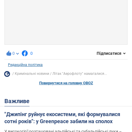
0
0
Підписатися
Редакційна політика
Кримінальні новини
Літак "Аерофлоту" намагалися...
Повернутися на головну OBOZ
Важливе
"Джипінг руйнує екосистеми, які формувалися
сотні років": у Greenpeace забили на сполох
У високогір'ї розташовані альпійські та субальпійські луки –