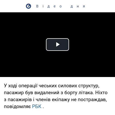
Відео дня
Play Video
У ході операції чеських силових структур,
пасажир був видалений з борту літака. Ніхто
з пасажирів і членів екіпажу не постраждав,
повідомляє
РБК
.