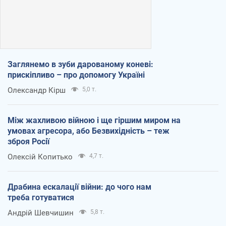
Заглянемо в зуби дарованому коневі:
прискіпливо – про допомогу Україні
Олександр Кірш
5,0 т.
Між жахливою війною і ще гіршим миром на
умовах агресора, або Безвихідність – теж
зброя Росії
Олексій Копитько
4,7 т.
Драбина ескалації війни: до чого нам
треба готуватися
Андрій Шевчишин
5,8 т.