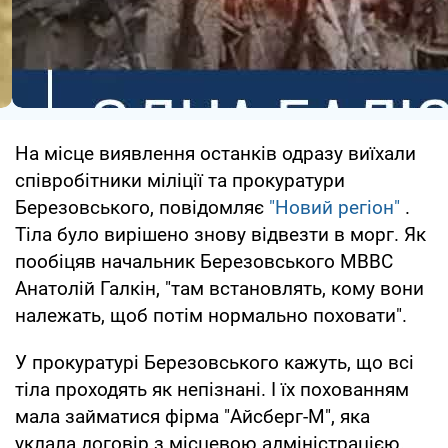
На місце виявлення останків одразу виїхали
співробітники міліції та прокуратури
Березовського, повідомляє
"Новий регіон"
.
Тіла було вирішено знову відвезти в морг. Як
пообіцяв начальник Березовського МВВС
Анатолій Галкін, "там встановлять, кому вони
належать, щоб потім нормально поховати".
У прокуратурі Березовського кажуть, що всі
тіла проходять як непізнані. І їх похованням
мала займатися фірма "Айсберг-М", яка
уклала договір з місцевою адміністрацією.