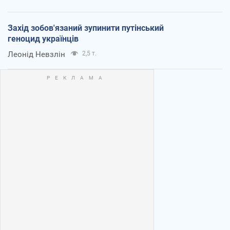
Захід зобов'язаний зупинити путінський
геноцид українців
Леонід Невзлін
2,5 т.