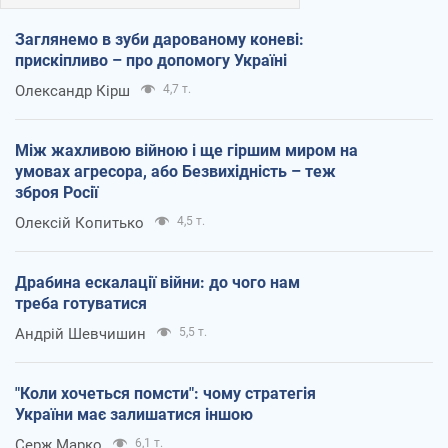
Заглянемо в зуби дарованому коневі:
прискіпливо – про допомогу Україні
Олександр Кірш
4,7 т.
Між жахливою війною і ще гіршим миром на
умовах агресора, або Безвихідність – теж
зброя Росії
Олексій Копитько
4,5 т.
Драбина ескалації війни: до чого нам
треба готуватися
Андрій Шевчишин
5,5 т.
"Коли хочеться помсти": чому стратегія
України має залишатися іншою
Серж Марко
6,1 т.