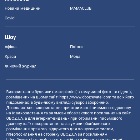
Новини медицини
MAMACLUB
Covid
Шоу
Афіша
Плітки
Краса
Мода
Жіночий журнал
Використання будь-яких матеріалів ( в тому числі фото- та відео-),
розміщених на цьому сайті
https://www.obozrevatel.com
та всіх його
піддоменах, в будь-якому вигляді суворо заборонено.
Дозволяється використання при отриманні письмового дозволу
на їх використання та за умови обов'язкового посилання на сайт
OBOZ.UA, а для інтернет-видань - при отриманні письмового
дозволу на їх використання та за умови обов'язкового
розміщення прямого, відкритого для пошукових систем,
гіперпосилання на сторінку OBOZ.UA за посиланням
https://www.obozrevatel.com
, на якій розміщено оригінальний