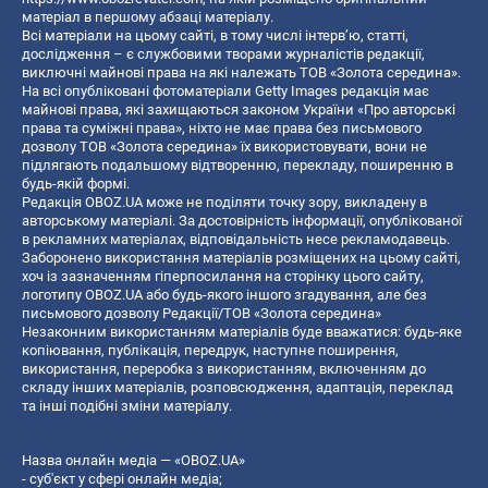
матеріал в першому абзаці матеріалу.
Всі матеріали на цьому сайті, в тому числі інтерв’ю, статті,
дослідження – є службовими творами журналістів редакції,
виключні майнові права на які належать ТОВ «Золота середина».
На всі опубліковані фотоматеріали Getty Images редакція має
майнові права, які захищаються законом України «Про авторські
права та суміжні права», ніхто не має права без письмового
дозволу ТОВ «Золота середина» їх використовувати, вони не
підлягають подальшому відтворенню, перекладу, поширенню в
будь-якій формі.
Редакція OBOZ.UA може не поділяти точку зору, викладену в
авторському матеріалі. За достовірність інформації, опублікованої
в рекламних матеріалах, відповідальність несе рекламодавець.
Заборонено використання матеріалів розміщених на цьому сайті,
хоч із зазначенням гіперпосилання на сторінку цього сайту,
логотипу OBOZ.UA або будь-якого іншого згадування, але без
письмового дозволу Редакції/ТОВ «Золота середина»
Незаконним використанням матеріалів буде вважатися: будь-яке
копiювання, публiкацiя, передрук, наступне поширення,
використання, переробка з використанням, включенням до
складу інших матеріалів, розповсюдження, адаптація, переклад
та інші подібні зміни матеріалу.
Назва онлайн медіа — «OBOZ.UA»
- суб'єкт у сфері онлайн медіа;