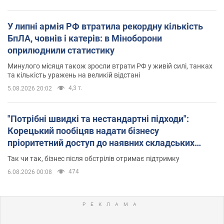
У липні армія РФ втратила рекордну кількість
БпЛА, човнів і катерів: в Міноборони
оприлюднили статистику
Минулого місяця також зросли втрати РФ у живій силі, танках
та кількість уражень на великій відстані
4,3 т.
5.08.2026 20:02
"Потрібні швидкі та нестандартні підходи":
Корецький пообіцяв надати бізнесу
пріоритетний доступ до наявних складських
приміщень
Так чи так, бізнес після обстрілів отримає підтримку
474
6.08.2026 00:08