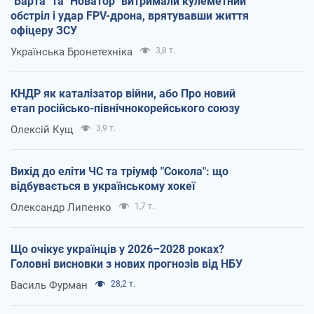
"Варта" та "Новатор" витримали кулеметний
обстріл і удар FPV-дрона, врятувавши життя
офіцеру ЗСУ
Українська Бронетехніка
3,8 т.
КНДР як каталізатор війни, або Про новий
етап російсько-північнокорейського союзу
Олексій Кущ
3,9 т.
Вихід до еліти ЧС та тріумф "Сокола": що
відбувається в українському хокеї
Олександр Липенко
1,7 т.
Що очікує українців у 2026–2028 роках?
Головні висновки з нових прогнозів від НБУ
Василь Фурман
28,2 т.