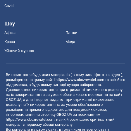
Covid
Шоу
Афіша
Плітки
Краса
Мода
Жіночий журнал
Використання будь-яких матеріалів ( в тому числі фото- та відео-),
розміщених на цьому сайті
https://www.obozrevatel.com
та всіх його
піддоменах, в будь-якому вигляді суворо заборонено.
Дозволяється використання при отриманні письмового дозволу
на їх використання та за умови обов'язкового посилання на сайт
OBOZ.UA, а для інтернет-видань - при отриманні письмового
дозволу на їх використання та за умови обов'язкового
розміщення прямого, відкритого для пошукових систем,
гіперпосилання на сторінку OBOZ.UA за посиланням
https://www.obozrevatel.com
, на якій розміщено оригінальний
матеріал в першому абзаці матеріалу.
Всі матеріали на цьому сайті, в тому числі інтерв’ю, статті,