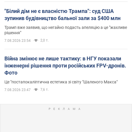
"Білий дім не є власністю Трампа": суд США
зупинив будівництво бальної зали за $400 млн
Трамп вже заявив, що негайно подасть апеляцію а це "жахливе
рішення"
2,0 т.
7.08.2026 23:54
Війна змінює не лише тактику: в НГУ показали
інженерні рішення проти російських FPV-дронів.
Фото
Це "постапокаліптична естетика зі світу "Шаленого Макса"
7,6 т.
7.08.2026 23:47