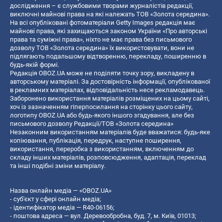
дослідження – є службовими творами журналістів редакції,
виключні майнові права на які належать ТОВ «Золота середина».
На всі опубліковані фотоматеріали Getty Images редакція має
майнові права, які захищаються законом України «Про авторські
права та суміжні права», ніхто не має права без письмового
дозволу ТОВ «Золота середина» їх використовувати, вони не
підлягають подальшому відтворенню, перекладу, поширенню в
будь-якій формі.
Редакція OBOZ.UA може не поділяти точку зору, викладену в
авторському матеріалі. За достовірність інформації, опублікованої
в рекламних матеріалах, відповідальність несе рекламодавець.
Заборонено використання матеріалів розміщених на цьому сайті,
хоч із зазначенням гіперпосилання на сторінку цього сайту,
логотипу OBOZ.UA або будь-якого іншого згадування, але без
письмового дозволу Редакції/ТОВ «Золота середина»
Незаконним використанням матеріалів буде вважатися: будь-яке
копiювання, публiкацiя, передрук, наступне поширення,
використання, переробка з використанням, включенням до
складу інших матеріалів, розповсюдження, адаптація, переклад
та інші подібні зміни матеріалу.
Назва онлайн медіа — «OBOZ.UA»
- суб'єкт у сфері онлайн медіа;
- ідентифікатор медіа — R40-06156;
- поштова адреса — вул. Деревообробна, буд. 7, м. Київ, 01013;