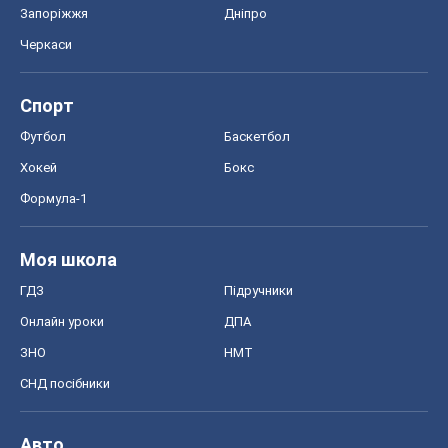
Моя школа
ГДЗ
Підручники
Онлайн уроки
ДПА
ЗНО
НМТ
СНД посібники
Авто
Тест Драйв
Електромобілі
Акції
Сервіс
Food Oboz
Рецепти
Напої
Дієти