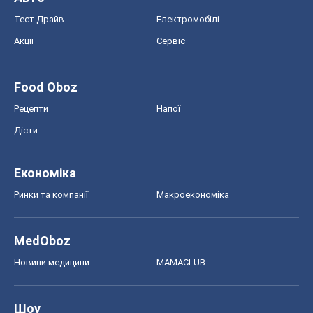
Економіка
Ринки та компанії
Макроекономіка
MedOboz
Новини медицини
MAMACLUB
Шоу
Афіша
Плітки
Краса
Мода
Жіночий журнал