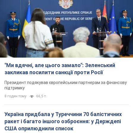
"Ми вдячні, але цього замало": Зеленський
закликав посилити санкції проти Росії
Президент подякував європейським партнерам за фінансову
підтримку
8 годин тому
66,5 т.
Україна придбала у Туреччини 70 балістичних
ракет і багато іншого озброєння: у Держдепі
США оприлюднили список
Держдеп вже поставив до відома американський Конгрес
5 годин тому
10,3 т.
"Нас почули на одне вухо": у містах України 24-й
день поспіль тривають мітинги на підтримку
Федорова. Фото і відео
Антиурядові виступи з вимогою повернути Федорова досі