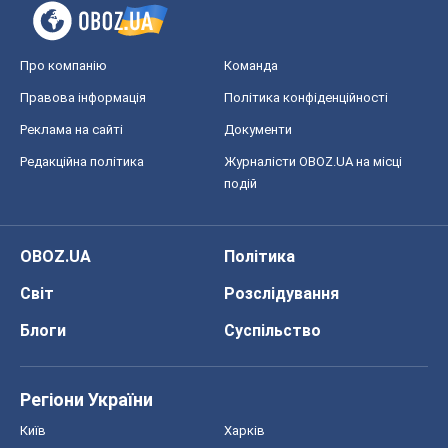
OBOZ.UA
Політика
Світ
Розслідування
Блоги
Суспільство
Регіони України
Київ
Харків
Запоріжжя
Дніпро
Черкаси
Спорт
Футбол
Баскетбол
Хокей
Бокс
Формула-1