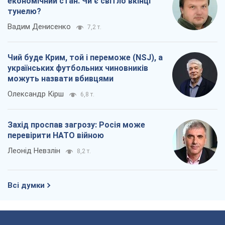
Захід проспав загрозу: Росія може
перевірити НАТО війною
Леонід Невзлін
8,2 т.
Всі думки
Про компанію
Команда
Правова інформація
Політика конфіденційності
Реклама на сайті
Документи
Редакційна політика
Журналісти OBOZ.UA на місці
подій