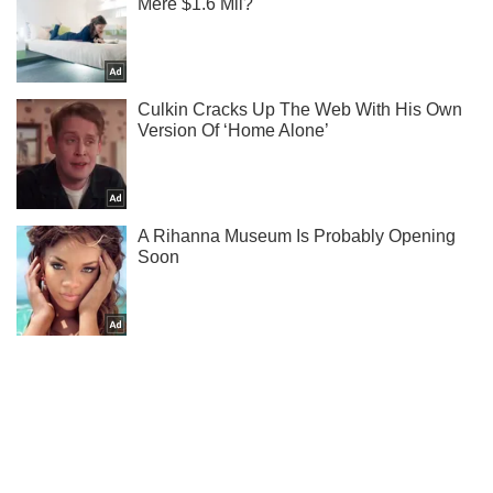
Тисни! Підписуйся! Читай тільки найкраще!
Підписатись
Підписатись