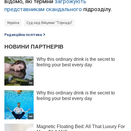
відомо, які терміни
загрожують
представникам скандального
підрозділу.
Україна
Суд над бійцями "Торнадо"
Редакційна політика