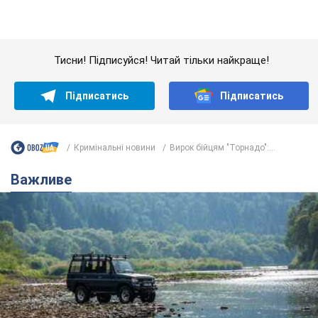
Кримінальні новини
Вирок бійцям "Торнадо":...
Важливе
Значні штрафи і спеціальні полігони: як
проблему джипінгу вирішують за кордоном
Україні не завадить взяти приклад із країн Європи
8.08.2026 05:10
2,4 т.