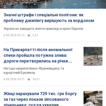
На Прикарпатті після аномальної
спеки пройшла потужна злива:
дороги перетворились на річки.
Відео
Негода накрила Івано-Франківщину та
курортний Буковель
8.08.2026 09:27
34,5 т.
Жінці нарахували 729 тис. грн боргу
за газ через покази зіпсованого
лічильника: суддя ухвалив
неочікуване рішення
Чи треба платити борг через донарахування
11 годин тому
31,5 т.