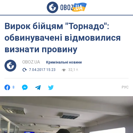
Вирок бійцям "Торнадо":
обвинувачені відмовилися
визнати провину
OBOZ.UA
Кримінальні новини
7.04.2017 15:23
32,1 т.
8
РУС