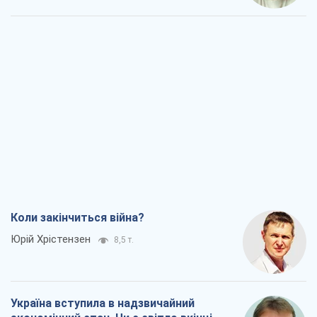
Коли закінчиться війна?
Юрій Хрістензен
8,5 т.
Україна вступила в надзвичайний
економічний стан. Чи є світло вкінці
тунелю?
Вадим Денисенко
7,2 т.
Чий буде Крим, той і переможе (NSJ), а
українських футбольних чиновників
можуть назвати вбивцями
Олександр Кірш
6,8 т.