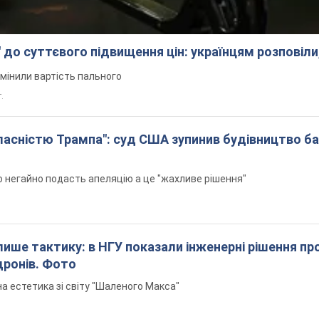
 до суттєвого підвищення цін: українцям розповіли
змінили вартість пального
.
 власністю Трампа": суд США зупинив будівництво б
н
 негайно подасть апеляцію а це "жахливе рішення"
 лише тактику: в НГУ показали інженерні рішення пр
дронів. Фото
а естетика зі світу "Шаленого Макса"