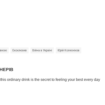
ївкою
Ексклюзив
Війна в Україні
Юрій Колесніков