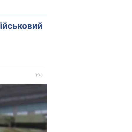
військовий
РУС