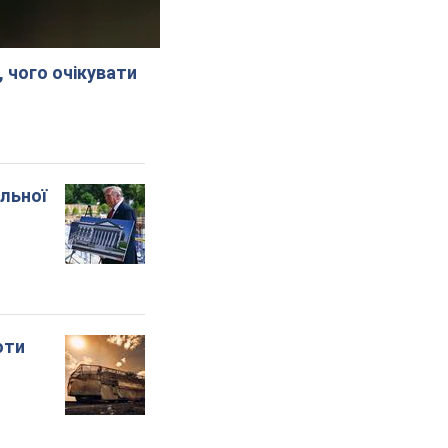
, чого очікувати
альної
оти