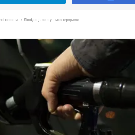
ьні новини
Ліквідація заступника терориста...