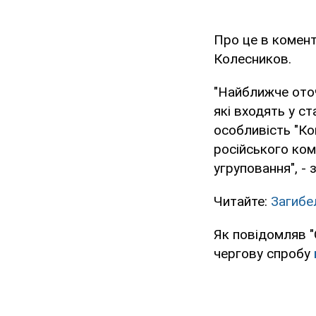
Про це в комент
Колесников.
"Найближче оточе
які входять у ст
особливість "Ко
російського ком
угруповання", - 
Читайте:
Загибел
Як повідомляв "
чергову спробу