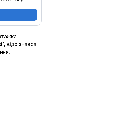
атажка
", відрізнявся
ння.