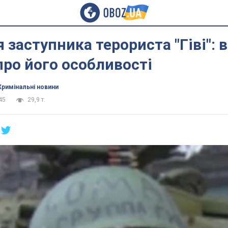
я заступника терориста "Гіві": 
про його особливості
Кримінальні новини
45
29,9 т.