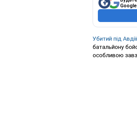
Google
Убитий під Авді
батальйону бойо
особливою завзя