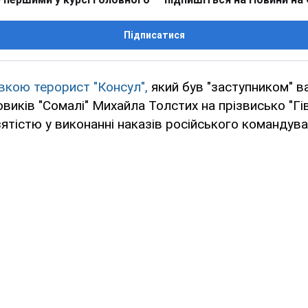
Підписатися
ївкою терорист "Консул",
який був "заступником" в
виків "Сомалі" Михайла Толстих на прізвисько "Гіві
тістю у виконанні наказів російського командува