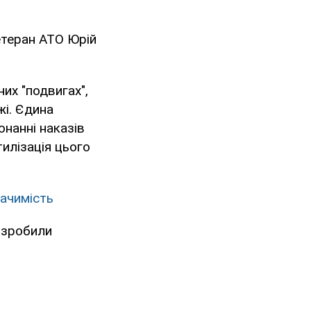
етеран АТО Юрій
них "подвигах",
жі. Єдина
онанні наказів
тилізація цього
начимість
и зробили