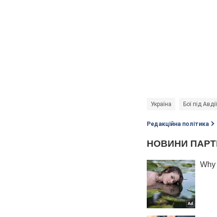
Україна
Бої під Авді
Редакційна політика