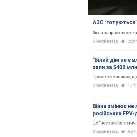
АЗС "готуються"
Як на заправках уже 
9 часов назад
22,9 т
"Білий дім не є
зали за $400 мл
Трамп вже заявив, що
8 часов назад
1,7 т.
Війна змінює не
російських FPV-
Це "постапокаліптичн
8 часов назад
6,5 т.