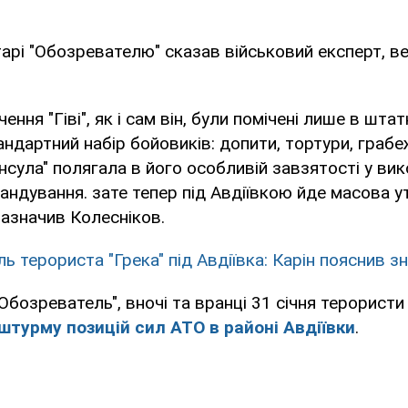
арі "Обозревателю" сказав військовий експерт, в
ння "Гіві", як і сам він, були помічені лише в штат
андартний набір бойовиків: допити, тортури, грабе
нсула" полягала в його особливій завзятості у вик
андування. зате тепер під Авдіївкою йде масова у
зазначив Колесніков.
ь терориста "Грека" під Авдіївка: Карін пояснив з
Обозреватель", вночі та вранці 31 січня терорист
штурму позицій сил АТО в районі Авдіївки
.