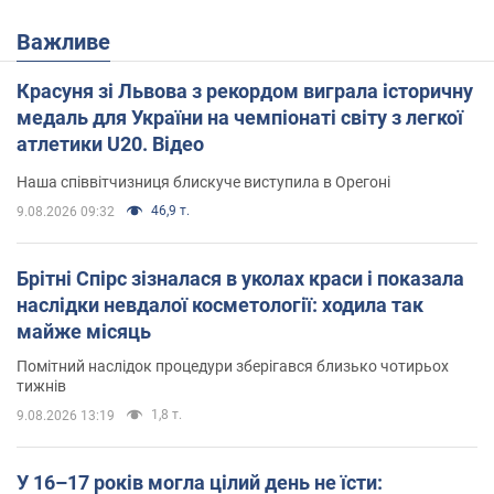
Важливе
Красуня зі Львова з рекордом виграла історичну
медаль для України на чемпіонаті світу з легкої
атлетики U20. Відео
Наша співвітчизниця блискуче виступила в Орегоні
46,9 т.
9.08.2026 09:32
Брітні Спірс зізналася в уколах краси і показала
наслідки невдалої косметології: ходила так
майже місяць
Помітний наслідок процедури зберігався близько чотирьох
тижнів
1,8 т.
9.08.2026 13:19
У 16–17 років могла цілий день не їсти: