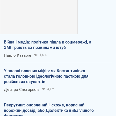
Війна і медіа: політика пішла в соцмережі, а
ЗМІ грають за правилами ютуб
Павло Казарін
1,6 т.
У полоні власних міфів: як Костянтинівка
стала головною ідеологічною пасткою для
російських окупантів
Дмитро Снєгирьов
4,1 т.
Рекрутинг: оновлений і, схоже, корисний
ворожий досвід, або Діалектика вибагливого
боягузтва