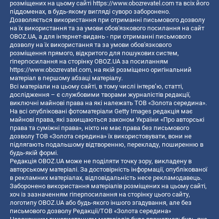
розміщених на цьому сайті
https://www.obozrevatel.com
та всіх його
піддоменах, в будь-якому вигляді суворо заборонено.
Дозволяється використання при отриманні письмового дозволу
на їх використання та за умови обов'язкового посилання на сайт
OBOZ.UA, а для інтернет-видань - при отриманні письмового
дозволу на їх використання та за умови обов'язкового
розміщення прямого, відкритого для пошукових систем,
гіперпосилання на сторінку OBOZ.UA за посиланням
https://www.obozrevatel.com
, на якій розміщено оригінальний
матеріал в першому абзаці матеріалу.
Всі матеріали на цьому сайті, в тому числі інтерв’ю, статті,
дослідження – є службовими творами журналістів редакції,
виключні майнові права на які належать ТОВ «Золота середина».
На всі опубліковані фотоматеріали Getty Images редакція має
майнові права, які захищаються законом України «Про авторські
права та суміжні права», ніхто не має права без письмового
дозволу ТОВ «Золота середина» їх використовувати, вони не
підлягають подальшому відтворенню, перекладу, поширенню в
будь-якій формі.
Редакція OBOZ.UA може не поділяти точку зору, викладену в
авторському матеріалі. За достовірність інформації, опублікованої
в рекламних матеріалах, відповідальність несе рекламодавець.
Заборонено використання матеріалів розміщених на цьому сайті,
хоч із зазначенням гіперпосилання на сторінку цього сайту,
логотипу OBOZ.UA або будь-якого іншого згадування, але без
письмового дозволу Редакції/ТОВ «Золота середина»