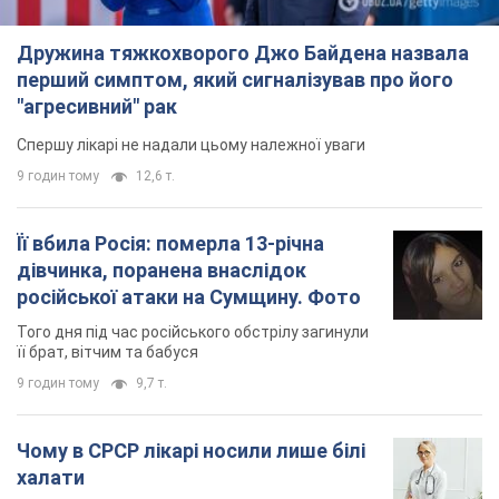
Дружина тяжкохворого Джо Байдена назвала
перший симптом, який сигналізував про його
"агресивний" рак
Спершу лікарі не надали цьому належної уваги
9 годин тому
12,6 т.
Її вбила Росія: померла 13-річна
дівчинка, поранена внаслідок
російської атаки на Сумщину. Фото
Того дня під час російського обстрілу загинули
її брат, вітчим та бабуся
9 годин тому
9,7 т.
Чому в СРСР лікарі носили лише білі
халати