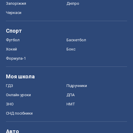
Запоріжжя
Дніпро
Черкаси
Спорт
Футбол
Баскетбол
Хокей
Бокс
Формула-1
Моя школа
ГДЗ
Підручники
Онлайн уроки
ДПА
ЗНО
НМТ
СНД посібники
Авто