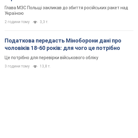
Глава МЗС Польщі закликав до збиття російських ракет над
Україною
2 години тому
3,3 т.
Податкова передасть Міноборони дані про
чоловіків 18-60 років: для чого це потрібно
Це потрібно для перевірки військового обліку
3 години тому
13,8 т.