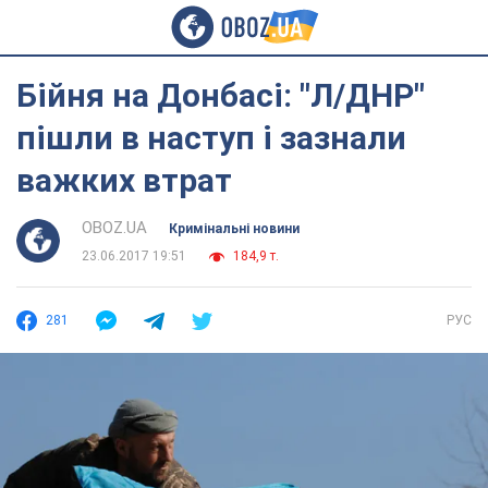
Бійня на Донбасі: "Л/ДНР"
пішли в наступ і зазнали
важких втрат
OBOZ.UA
Кримінальні новини
23.06.2017 19:51
184,9 т.
281
РУС