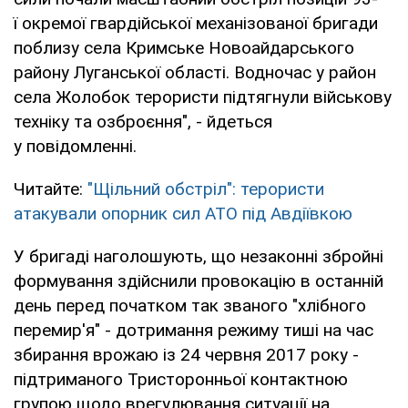
ї окремої гвардійської механізованої бригади
поблизу села Кримське Новоайдарського
району Луганської області. Водночас у район
села Жолобок терористи підтягнули військову
техніку та озброєння", - йдеться
у повідомленні.
Читайте:
"Щільний обстріл": терористи
атакували опорник сил АТО під Авдіївкою
У бригаді наголошують, що незаконні збройні
формування здійснили провокацію в останній
день перед початком так званого "хлібного
перемир'я" - дотримання режиму тиші на час
збирання врожаю із 24 червня 2017 року -
підтриманого Тристоронньої контактною
групою щодо врегулювання ситуації на