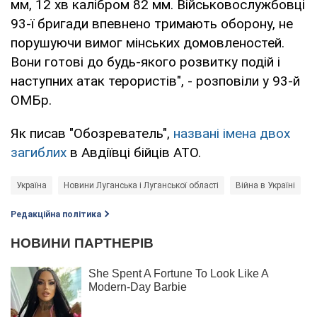
мм, 12 хв калібром 82 мм. Військовослужбовці
93-ї бригади впевнено тримають оборону, не
порушуючи вимог мінських домовленостей.
Вони готові до будь-якого розвитку подій і
наступних атак терористів", - розповіли у 93-й
ОМБр.
Як писав "Обозреватель",
названі імена двох
загиблих
в Авдіївці бійців АТО.
Україна
Новини Луганська і Луганської області
Війна в Україні
З
Редакційна політика