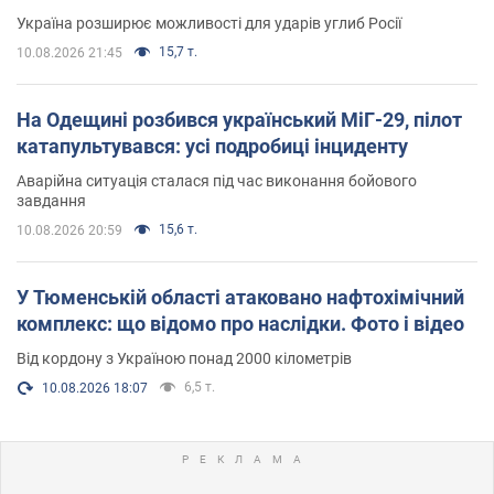
Україна розширює можливості для ударів углиб Росії
15,7 т.
10.08.2026 21:45
На Одещині розбився український МіГ-29, пілот
катапультувався: усі подробиці інциденту
Аварійна ситуація сталася під час виконання бойового
завдання
15,6 т.
10.08.2026 20:59
У Тюменській області атаковано нафтохімічний
комплекс: що відомо про наслідки. Фото і відео
Від кордону з Україною понад 2000 кілометрів
6,5 т.
10.08.2026 18:07