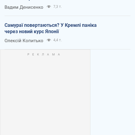
Вадим Денисенко
7,3 т.
Самураї повертаються? У Кремлі паніка
через новий курс Японії
Олексій Копитько
4,4 т.