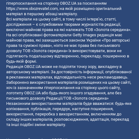
гіперпосилання на сторінку OBOZ.UA за посиланням
https://www.obozrevatel.com
, на якій розміщено оригінальний
матеріал в першому абзаці матеріалу.
Всі матеріали на цьому сайті, в тому числі інтерв’ю, статті,
дослідження – є службовими творами журналістів редакції,
виключні майнові права на які належать ТОВ «Золота середина».
На всі опубліковані фотоматеріали Getty Images редакція має
майнові права, які захищаються законом України «Про авторські
права та суміжні права», ніхто не має права без письмового
дозволу ТОВ «Золота середина» їх використовувати, вони не
підлягають подальшому відтворенню, перекладу, поширенню в
будь-якій формі.
Редакція OBOZ.UA може не поділяти точку зору, викладену в
авторському матеріалі. За достовірність інформації, опублікованої
в рекламних матеріалах, відповідальність несе рекламодавець.
Заборонено використання матеріалів розміщених на цьому сайті,
хоч із зазначенням гіперпосилання на сторінку цього сайту,
логотипу OBOZ.UA або будь-якого іншого згадування, але без
письмового дозволу Редакції/ТОВ «Золота середина»
Незаконним використанням матеріалів буде вважатися: будь-яке
копiювання, публiкацiя, передрук, наступне поширення,
використання, переробка з використанням, включенням до
складу інших матеріалів, розповсюдження, адаптація, переклад
та інші подібні зміни матеріалу.