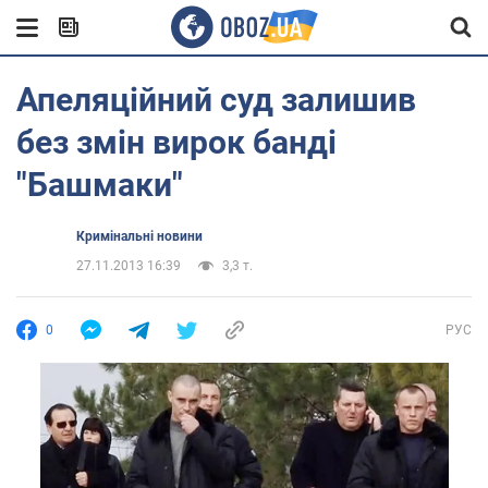
Апеляційний суд залишив
без змін вирок банді
"Башмаки"
Кримінальні новини
27.11.2013 16:39
3,3 т.
0
РУС