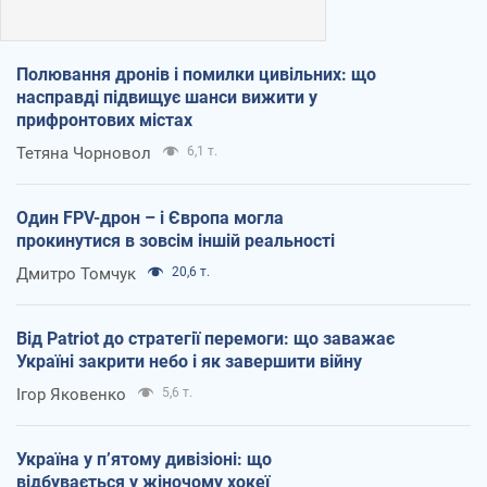
Полювання дронів і помилки цивільних: що
насправді підвищує шанси вижити у
прифронтових містах
Тетяна Чорновол
6,1 т.
Один FPV-дрон – і Європа могла
прокинутися в зовсім іншій реальності
Дмитро Томчук
20,6 т.
Від Patriot до стратегії перемоги: що заважає
Україні закрити небо і як завершити війну
Ігор Яковенко
5,6 т.
Україна у п’ятому дивізіоні: що
відбувається у жіночому хокеї