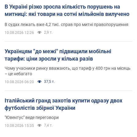
В Україні різко зросла кількість порушень на
митниці: які товари на сотні мільйонів вилучено
В судах лежать вже 4,2 тис. справ про митні правопорушення
2,9 т.
10.08.2026 12:26
Українцям "до межі" підвищили мобільні
тарифи: ціни зросли у кілька разів
Чому учасники ринку вважають, що тариф у 400 грн на місяць
– це небагато
37,5 т.
10.08.2026 06:20
Італійський гранд захотів купити одразу двох
футболістів збірної України
"Ювентус" веде переговори
7,4 т.
10.08.2026 15:35