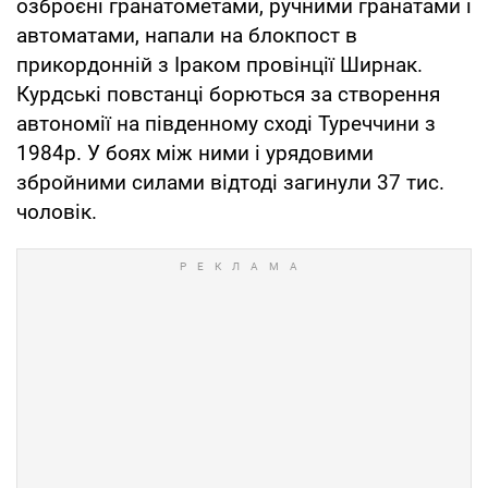
озброєні гранатометами, ручними гранатами і
автоматами, напали на блокпост в
прикордонній з Іраком провінції Ширнак.
Курдські повстанці борються за створення
автономії на південному сході Туреччини з
1984р. У боях між ними і урядовими
збройними силами відтоді загинули 37 тис.
чоловік.