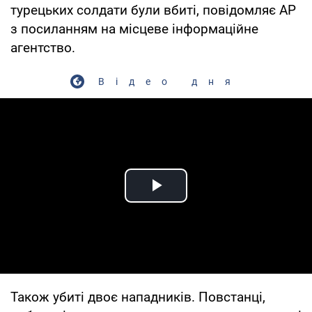
турецьких солдати були вбиті, повідомляє AP
з посиланням на місцеве інформаційне
агентство.
Відео дня
Play Video
Також убиті двоє нападників. Повстанці,