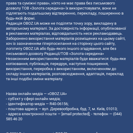
права та суміжні права», ніхто не має права без письмового
дозволу ТОВ «Золота середина» їх використовувати, вони не
підлягають подальшому відтворенню, перекладу, поширенню в
будь-якій формі.
Редакція OBOZ.UA може не поділяти точку зору, викладену в
авторському матеріалі. За достовірність інформації, опублікованої
в рекламних матеріалах, відповідальність несе рекламодавець.
Заборонено використання матеріалів розміщених на цьому сайті,
хоч із зазначенням гіперпосилання на сторінку цього сайту,
логотипу OBOZ.UA або будь-якого іншого згадування, але без
письмового дозволу Редакції/ТОВ «Золота середина»
Незаконним використанням матеріалів буде вважатися: будь-яке
копiювання, публiкацiя, передрук, наступне поширення,
використання, переробка з використанням, включенням до
складу інших матеріалів, розповсюдження, адаптація, переклад
та інші подібні зміни матеріалу.
Назва онлайн медіа — «OBOZ.UA»
- суб'єкт у сфері онлайн медіа;
- ідентифікатор медіа — R40-06156;
- поштова адреса — вул. Деревообробна, буд. 7, м. Київ, 01013;
- адреса електронної пошти —
[email protected]
; - телефон — (044)
585 46 20