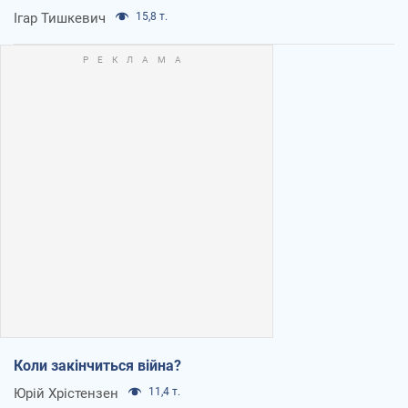
Ігар Тишкевич
15,8 т.
Коли закінчиться війна?
Юрій Хрістензен
11,4 т.