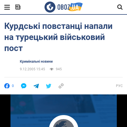
Курдські повстанці напали
на турецький військовий
пост
Кримінальні новини
9.12.2005 15:45
945
0
РУС