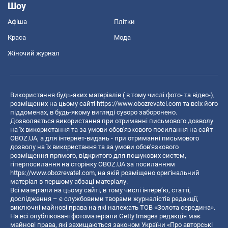
Шоу
Афіша
Плітки
Краса
Мода
Жіночий журнал
Використання будь-яких матеріалів ( в тому числі фото- та відео-),
розміщених на цьому сайті
https://www.obozrevatel.com
та всіх його
піддоменах, в будь-якому вигляді суворо заборонено.
Дозволяється використання при отриманні письмового дозволу
на їх використання та за умови обов'язкового посилання на сайт
OBOZ.UA, а для інтернет-видань - при отриманні письмового
дозволу на їх використання та за умови обов'язкового
розміщення прямого, відкритого для пошукових систем,
гіперпосилання на сторінку OBOZ.UA за посиланням
https://www.obozrevatel.com
, на якій розміщено оригінальний
матеріал в першому абзаці матеріалу.
Всі матеріали на цьому сайті, в тому числі інтерв’ю, статті,
дослідження – є службовими творами журналістів редакції,
виключні майнові права на які належать ТОВ «Золота середина».
На всі опубліковані фотоматеріали Getty Images редакція має
майнові права, які захищаються законом України «Про авторські