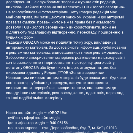
дослідження – є службовими творами журналістів редакції,
виключні майнові права на які належать ТОВ «Золота середина».
На всі опубліковані фотоматеріали Getty Images редакція має
майнові права, які захищаються законом України «Про авторські
права та суміжні права», ніхто не має права без письмового
дозволу ТОВ «Золота середина» їх використовувати, вони не
підлягають подальшому відтворенню, перекладу, поширенню в
будь-якій формі.
Редакція OBOZ.UA може не поділяти точку зору, викладену в
авторському матеріалі. За достовірність інформації, опублікованої
в рекламних матеріалах, відповідальність несе рекламодавець.
Заборонено використання матеріалів розміщених на цьому сайті,
хоч із зазначенням гіперпосилання на сторінку цього сайту,
логотипу OBOZ.UA або будь-якого іншого згадування, але без
письмового дозволу Редакції/ТОВ «Золота середина»
Незаконним використанням матеріалів буде вважатися: будь-яке
копiювання, публiкацiя, передрук, наступне поширення,
використання, переробка з використанням, включенням до
складу інших матеріалів, розповсюдження, адаптація, переклад
та інші подібні зміни матеріалу.
Назва онлайн медіа — «OBOZ.UA»
- суб'єкт у сфері онлайн медіа;
- ідентифікатор медіа — R40-06156;
- поштова адреса — вул. Деревообробна, буд. 7, м. Київ, 01013;
- адреса електронної пошти —
[email protected]
; - телефон — (044)