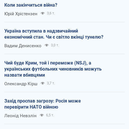
Коли закінчиться війна?
Юрій Хрістензен
3,6 т.
Україна вступила в надзвичайний
економічний стан. Чи є світло вкінці тунелю?
Вадим Денисенко
3,0 т.
Чий буде Крим, той і переможе (NSJ), а
українських футбольних чиновників можуть
назвати вбивцями
Олександр Кірш
3,7 т.
Захід проспав загрозу: Росія може
перевірити НАТО війною
Леонід Невзлін
6,5 т.