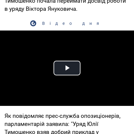
Тимошенко почала переймати досвід роботи
в уряду Віктора Януковича.
Відео дня
Play Video
Як повідомляє прес-служба опозиціонерів,
парламентарій заявила: "Уряд Юлії
Тимошенко взяв добрий приклад у