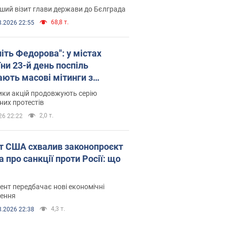
ший візит глави держави до Бєлграда
68,8 т.
8.2026 22:55
іть Федорова": у містах
ни 23-й день поспіль
ають масові мітинги з
онками. Фото і відео
ики акцій продовжують серію
их протестів
2,0 т.
26 22:22
т США схвалив законопроєкт
 про санкції проти Росії: що
нт передбачає нові економічні
ення
4,3 т.
8.2026 22:38