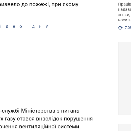
після
призвело до пожежі, при якому
Праців
розг
надава
жінки,
Фото
носить
ідео дня
7.0
-службі Міністерства з питань
ух газу стався внаслідок порушення
лючення вентиляційної системи.