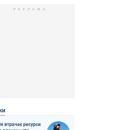
ки
ія втрачає ресурси