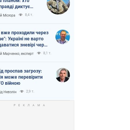
а планом: хто
правді диктує
п війни
8,4 т.
ій Місюра
 вже проходили через
ше": Україні не варто
даватися зневірі через
етний терор
8,1 т.
ій Марченко, експерт
ід проспав загрозу:
ія може перевірити
О війною
2,9 т.
ід Невзлін