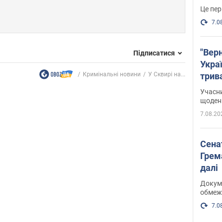
Це пер
7.0
"Верн
Підписатися
Украї
Кримінальні новини
У Сквирі на...
трив
карт
Учасн
щоденн
7.08.20
Сена
Грема
далі
Докуме
обмеж
7.0