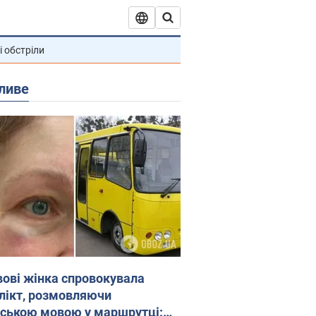
і обстріли
ливе
вові жінка спровокувала
лікт, розмовляючи
йською мовою у маршрутці: