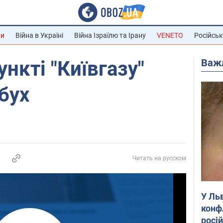
ни
Війна в Україні
Війна Ізраїлю та Ірану
VENETO
Російськ
Важ
ункті "Київгазу"
бух
Читать на русском
У Ль
конф
росі