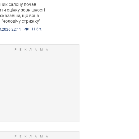
 хімієтерапії,
ник салону почав
орівся скандал.
ти оцінку зовнішності
 сказавши, що вона
 "чоловічу стрижку"
11,6 т.
8.2026 22:11