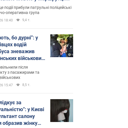
ція склала адмінпротокол.
це події прибули патрульні поліцейські
о
дчо-оперативна група
9,4 т.
26 18:40
ть, бо дурні": у
івцях водій
буса зневажив
їнських військових
латився. Відео
звільнили після
кту з пасажирами та
військових
8,5 т.
26 15:47
лідкує за
альністю": у Києві
ультант салону
и образив жінку