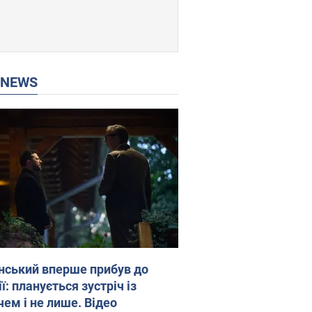
P NEWS
нський вперше прибув до
ї: планується зустріч із
чем і не лише. Відео