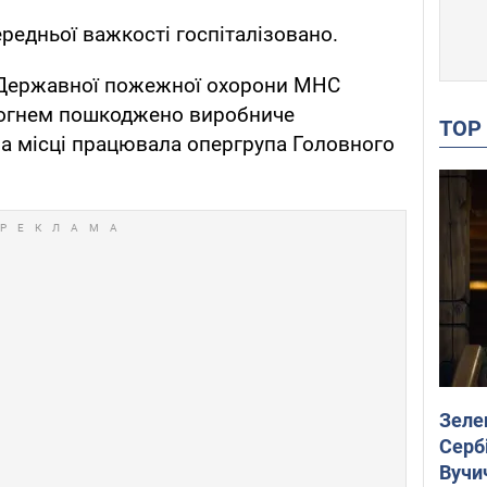
ередньої важкості госпіталізовано.
 Державної пожежної охорони МНС
Вогнем пошкоджено виробниче
TO
 На місці працювала опергрупа Головного
Зеле
Сербі
Вучи