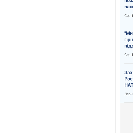
поз
нас
тем
Серг
"Ми
гір
під
рак
Серг
Зах
Рос
НАТ
Леон