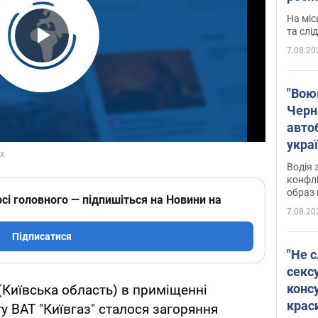
полі
На міс
Віде
та слі
7.08.20
Play Video
"Воюю
Черн
авто
укра
і поп
Водія 
конфлі
образ 
сі головного — підпишіться на Новини на
7.08.20
Підписатися
"Не с
сексу
конс
 (Київська область) в приміщенні
крас
 ВАТ "Київгаз" сталося загоряння