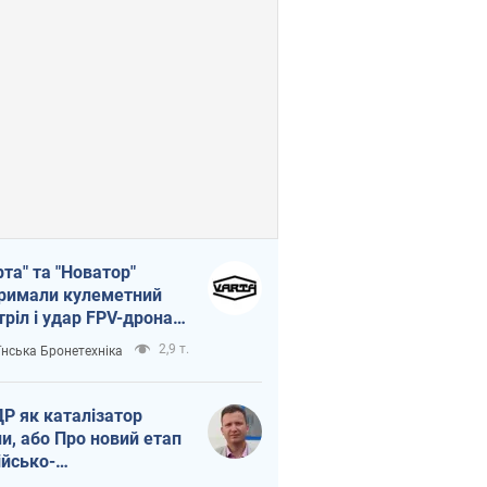
рта" та "Новатор"
римали кулеметний
тріл і удар FPV-дрона,
тувавши життя
2,9 т.
їнська Бронетехніка
церу ЗСУ
Р як каталізатор
ни, або Про новий етап
ійсько-
нічнокорейського