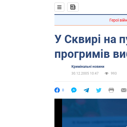
Герої вій
У Сквирі на п
прогримів ви
Кримінальні новини
30.12.2005 10:47
993
0