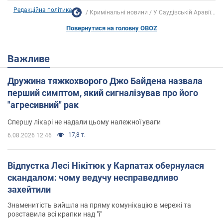
Редакційна політика
Кримінальні новини
У Саудівській Аравії...
Повернутися на головну OBOZ
Важливе
Дружина тяжкохворого Джо Байдена назвала
перший симптом, який сигналізував про його
"агресивний" рак
Спершу лікарі не надали цьому належної уваги
17,8 т.
6.08.2026 12:46
Відпустка Лесі Нікітюк у Карпатах обернулася
скандалом: чому ведучу несправедливо
захейтили
Знаменитість вийшла на пряму комунікацію в мережі та
розставила всі крапки над "і"