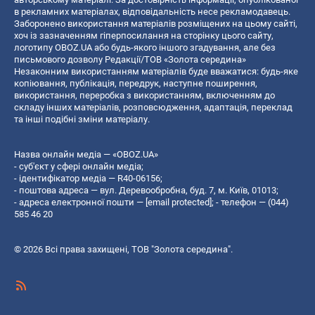
в рекламних матеріалах, відповідальність несе рекламодавець.
Заборонено використання матеріалів розміщених на цьому сайті,
хоч із зазначенням гіперпосилання на сторінку цього сайту,
логотипу OBOZ.UA або будь-якого іншого згадування, але без
письмового дозволу Редакції/ТОВ «Золота середина»
Незаконним використанням матеріалів буде вважатися: будь-яке
копiювання, публiкацiя, передрук, наступне поширення,
використання, переробка з використанням, включенням до
складу інших матеріалів, розповсюдження, адаптація, переклад
та інші подібні зміни матеріалу.
Назва онлайн медіа — «OBOZ.UA»
- суб'єкт у сфері онлайн медіа;
- ідентифікатор медіа — R40-06156;
- поштова адреса — вул. Деревообробна, буд. 7, м. Київ, 01013;
- адреса електронної пошти —
[email protected]
; - телефон — (044)
585 46 20
© 2026 Всі права захищені, ТОВ "Золота середина".