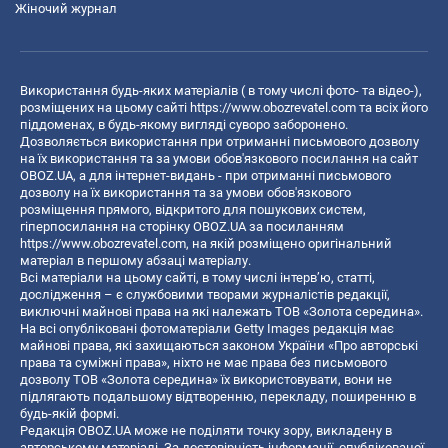
Жіночий журнал
Використання будь-яких матеріалів ( в тому числі фото- та відео-),
розміщених на цьому сайті
https://www.obozrevatel.com
та всіх його
піддоменах, в будь-якому вигляді суворо заборонено.
Дозволяється використання при отриманні письмового дозволу
на їх використання та за умови обов'язкового посилання на сайт
OBOZ.UA, а для інтернет-видань - при отриманні письмового
дозволу на їх використання та за умови обов'язкового
розміщення прямого, відкритого для пошукових систем,
гіперпосилання на сторінку OBOZ.UA за посиланням
https://www.obozrevatel.com
, на якій розміщено оригінальний
матеріал в першому абзаці матеріалу.
Всі матеріали на цьому сайті, в тому числі інтерв’ю, статті,
дослідження – є службовими творами журналістів редакції,
виключні майнові права на які належать ТОВ «Золота середина».
На всі опубліковані фотоматеріали Getty Images редакція має
майнові права, які захищаються законом України «Про авторські
права та суміжні права», ніхто не має права без письмового
дозволу ТОВ «Золота середина» їх використовувати, вони не
підлягають подальшому відтворенню, перекладу, поширенню в
будь-якій формі.
Редакція OBOZ.UA може не поділяти точку зору, викладену в
авторському матеріалі. За достовірність інформації, опублікованої