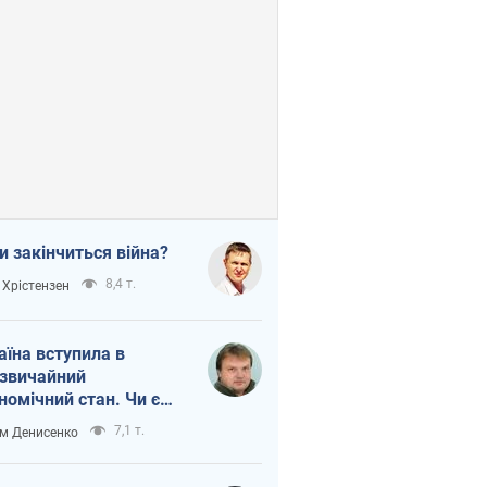
и закінчиться війна?
8,4 т.
 Хрістензен
аїна вступила в
звичайний
номічний стан. Чи є
тло вкінці тунелю?
7,1 т.
м Денисенко