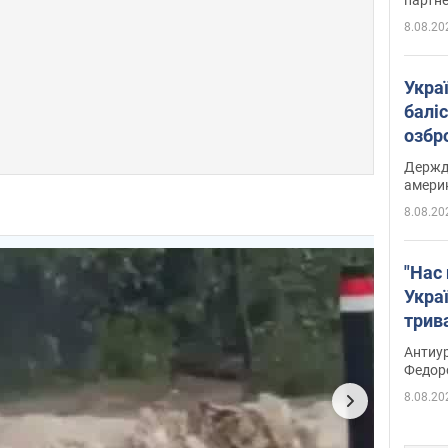
8.08.20
Укра
баліс
озбр
опри
Держд
амери
8.08.20
"Нас 
Украї
трив
Федо
Антиур
Федор
8.08.20