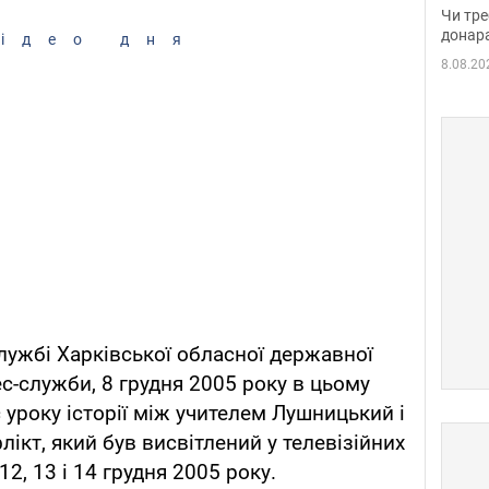
судд
Чи тре
неоч
донар
ідео дня
8.08.20
лужбі Харківської обласної державної
ес-служби, 8 грудня 2005 року в цьому
 уроку історії між учителем Лушницький і
лікт, який був висвітлений у телевізійних
2, 13 і 14 грудня 2005 року.