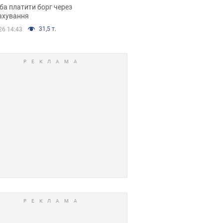
я ухвалив
ба платити борг через
ікуване рішення
ахування
31,5 т.
26 14:43