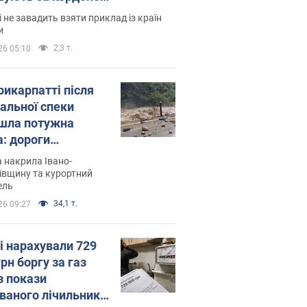
і не завадить взяти приклад із країн
и
2,3 т.
26 05:10
рикарпатті після
альної спеки
шла потужна
а: дороги
творились на
 накрила Івано-
. Відео
івщину та курортний
ель
34,1 т.
26 09:27
і нарахували 729
грн боргу за газ
з покази
ованого лічильника: