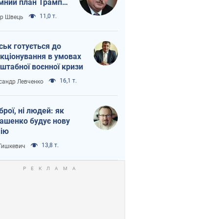
мний план Трампа
тіна?
11,0 т.
ор Швець
ськ готується до
кціонування в умовах
штабної воєнної кризи
16,1 т.
сандр Левченко
зброї, ні людей: як
ашенко будує нову
ію
13,8 т.
 Тишкевич