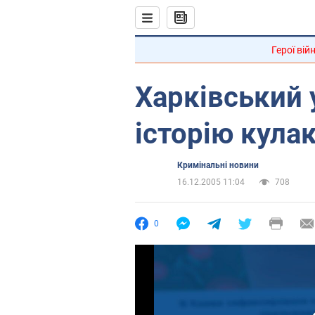
Герої вій
Харківський 
історію кула
Кримінальні новини
16.12.2005 11:04
708
0