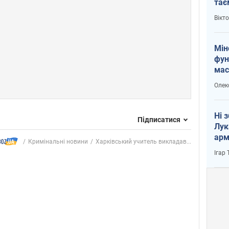
тає
і Пу
Вікт
Мін
фун
мас
Олек
Ні 
Підписатися
Лук
арм
Кримінальні новини
Харківський учитель викладав...
Ігар