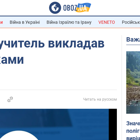
ни
Війна в Україні
Війна Ізраїлю та Ірану
VENETO
Російськ
Важ
учитель викладав
ками
Читать на русском
Знач
полі
вирі