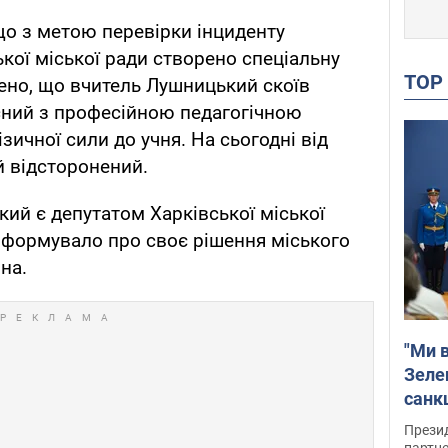
що з метою перевірки інциденту
кої міської ради створено спеціальну
TO
ено, що вчитель Лушницький скоїв
сний з професійною педагогічною
зичної сили до учня. На сьогодні від
й відсторонений.
кий є депутатом Харківської міської
інформувало про своє рішення міського
на.
"Ми в
Зеле
санкц
Прези
партне