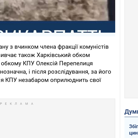
ану з вчинком члена фракції комуністів
вивчає також Харківський обком
р обкому КПУ Олексій Перепелиця
нозначна, і після розслідування, за його
ція КПУ незабаром оприлюднить свої
Дум
Збі
цин