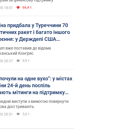
66,4 т.
26 18:01
їна придбала у Туреччини 70
тичних ракет і багато іншого
оєння: у Держдепі США
люднили список
еп вже поставив до відома
канський Конгрес
9,9 т.
26 20:37
почули на одне вухо": у містах
ни 24-й день поспіль
ають мітинги на підтримку
рова. Фото і відео
ядові виступи з вимогою повернути
ова досі тривають
3,6 т.
26 20:51