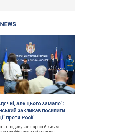
P NEWS
дячні, але цього замало":
нський закликав посилити
ії проти Росії
дент подякував європейським
рам за фінансову підтримку