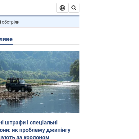
і обстріли
ливе
ні штрафи і спеціальні
гони: як проблему джипінгу
шують за кордоном