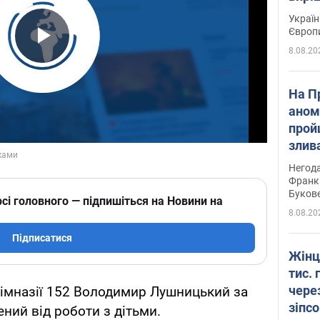
Україн
Європ
8.08.20
Play Video
На П
аном
прой
злив
пере
Негода
річки
Франк
Буков
сі головного — підпишіться на Новини на
8.08.20
Підписатися
Жінц
тис. 
чере
 гімназії 152 Володимир Лушницький за
зіпс
ний від роботи з дітьми.