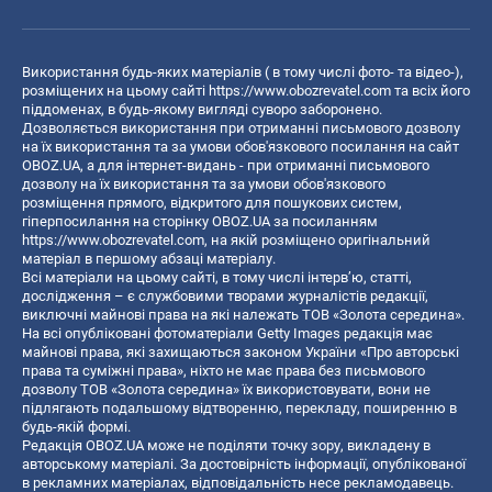
Використання будь-яких матеріалів ( в тому числі фото- та відео-),
розміщених на цьому сайті
https://www.obozrevatel.com
та всіх його
піддоменах, в будь-якому вигляді суворо заборонено.
Дозволяється використання при отриманні письмового дозволу
на їх використання та за умови обов'язкового посилання на сайт
OBOZ.UA, а для інтернет-видань - при отриманні письмового
дозволу на їх використання та за умови обов'язкового
розміщення прямого, відкритого для пошукових систем,
гіперпосилання на сторінку OBOZ.UA за посиланням
https://www.obozrevatel.com
, на якій розміщено оригінальний
матеріал в першому абзаці матеріалу.
Всі матеріали на цьому сайті, в тому числі інтерв’ю, статті,
дослідження – є службовими творами журналістів редакції,
виключні майнові права на які належать ТОВ «Золота середина».
На всі опубліковані фотоматеріали Getty Images редакція має
майнові права, які захищаються законом України «Про авторські
права та суміжні права», ніхто не має права без письмового
дозволу ТОВ «Золота середина» їх використовувати, вони не
підлягають подальшому відтворенню, перекладу, поширенню в
будь-якій формі.
Редакція OBOZ.UA може не поділяти точку зору, викладену в
авторському матеріалі. За достовірність інформації, опублікованої
в рекламних матеріалах, відповідальність несе рекламодавець.