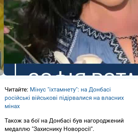
Читайте:
Мінус "іхтамнету": на Донбасі
російські військові підірвалися на власних
мінах
Також за бої на Донбасі був нагороджений
медаллю "Захиснику Новоросії".