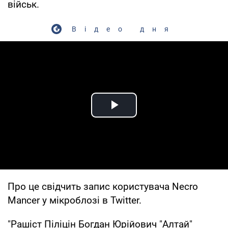
військ.
Відео дня
Play Video
Про це свідчить запис користувача Necro
Mancer у мікроблозі в Twitter.
"Рашіст Піліцін Богдан Юрійович "Алтай"