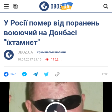
У Росії помер від поранень
воюючий на Донбасі
"їхтамнєт"
OBOZ.UA
Кримінальні новини
10.04.2017 21:15
115,2 т.
367
РУС