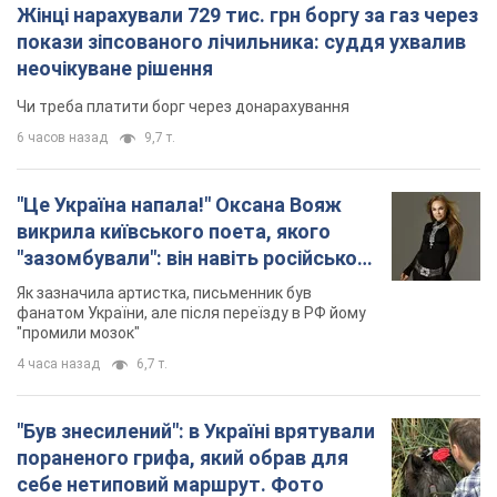
Жінці нарахували 729 тис. грн боргу за газ через
покази зіпсованого лічильника: суддя ухвалив
неочікуване рішення
Чи треба платити борг через донарахування
6 часов назад
9,7 т.
"Це Україна напала!" Оксана Вояж
викрила київського поета, якого
"зазомбували": він навіть російської
не знав, а тепер хоче геноциду
Як зазначила артистка, письменник був
українців
фанатом України, але після переїзду в РФ йому
"промили мозок"
4 часа назад
6,7 т.
"Був знесилений": в Україні врятували
пораненого грифа, який обрав для
себе нетиповий маршрут. Фото