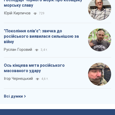
морську славу
Юрій Кирпичов
729
"Покоління олів'є": звичка до
російського виявилася сильнішою за
війну
Руслан Горовий
3,4 т.
Ось кінцева мета російського
масованого удару
Ігор Чернецький
4,6 т.
Всі думки