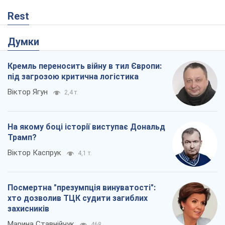
Rest
Думки
Кремль переносить війну в тил Європи:
під загрозою критична логістика
Віктор Ягун
2,4 т.
На якому боці історії виступає Дональд
Трамп?
Віктор Каспрук
4,1 т.
Посмертна "презумпція винуватості":
хто дозволив ТЦК судити загиблих
захисників
Марина Ставнійчук
468