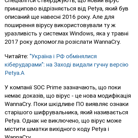
Спеціалітси стверджують, що новий вірус
принципово відрізняється від Petya, який був
описаний ще навесні 2016 року. Але для
поширення вірусу використовували ту ж
уразливість у системах Windows, яка у травні
2017 року допомогла розіслати WannaCry.
Читайте:
"Україна і РФ обмінялися
кіберударами": на Заході видали гучну версію
Petya.A
У компанії SOC Prime зазначають, що поки
немає доказів, що вірус - це нова модифікація
WannaCry. Поки шкідливе ПО виявляє ознаки
старішого шифрувальника, який називається
Petya. Однак не виключено, що вірус може
містити шматки вихідного коду Petya і
WannaCry.