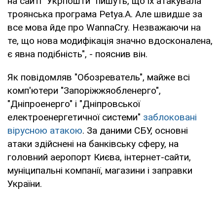
на сайті "Укрпошти" пишуть, що їх атакувала
троянська програма Petya.A. Але швидше за
все мова йде про WannaCry. Незважаючи на
те, що нова модифікація значно вдосконалена,
є явна подібність", - пояснив він.
Як повідомляв "Обозреватель", майже всі
комп'ютери "Запоріжжяобленерго",
"Дніпроенерго" і "Дніпровської
електроенергетичної системи"
заблоковані
вірусною атакою
. За даними СБУ, основні
атаки здійснені на банківську сферу, на
головний аеропорт Києва, інтернет-сайти,
муніципальні компанії, магазини і заправки
України.