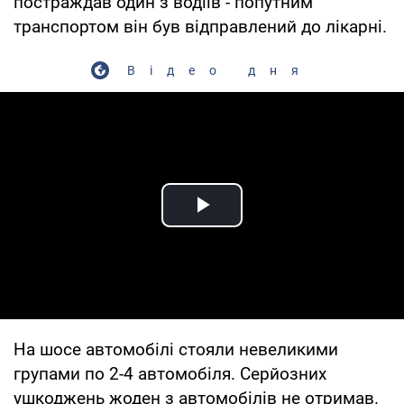
постраждав один з водіїв - попутним
транспортом він був відправлений до лікарні.
Відео дня
Play Video
На шосе автомобілі стояли невеликими
групами по 2-4 автомобіля. Серйозних
ушкоджень жоден з автомобілів не отримав.