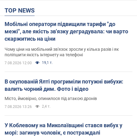
TOP NEWS
Мобільні оператори підвищили тарифи "до
межі", але якість зв'язку деградувала: чи варто
скаржитись на ціни
Чому ціни на мобільний зв'язок зросли у кілька разів і як
поліпшити якість інтернету на телефоні
19,1 т.
7.08.2026 12:00
В окупованій Ялті прогриміли потужні вибухи:
валить чорний дим. Фото і відео
Місто, ймовірно, опинилося під атакою дронів
2,4 т.
7.08.2026 13:26
У Коблевому на Миколаївщині стався вибух у
морі: загинув чоловік, є постраждалі