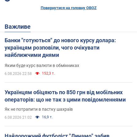
Повернутися на головну OBOZ
Важливе
Банки "готуються" до нового курсу долара:
українцям розповіли, чого очікувати
найближчими днями
Яким буде курс валюти в обмінниках
152,3 т.
6.08.2026 22:58
Українцям обіцяють по 850 грн від мобільних
операторів: що не так з цими повідомленнями
Як не потрапити в пастку шахраїв
16,9 т.
6.08.2026 21:02
Найдорожчий футболіст "Динамо" забив