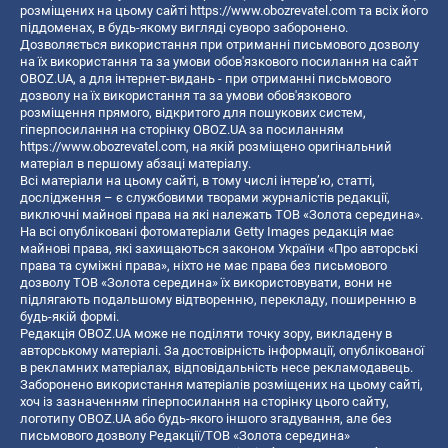
розміщених на цьому сайті
https://www.obozrevatel.com
та всіх його
піддоменах, в будь-якому вигляді суворо заборонено.
Дозволяється використання при отриманні письмового дозволу
на їх використання та за умови обов'язкового посилання на сайт
OBOZ.UA, а для інтернет-видань - при отриманні письмового
дозволу на їх використання та за умови обов'язкового
розміщення прямого, відкритого для пошукових систем,
гіперпосилання на сторінку OBOZ.UA за посиланням
https://www.obozrevatel.com
, на якій розміщено оригінальний
матеріал в першому абзаці матеріалу.
Всі матеріали на цьому сайті, в тому числі інтерв’ю, статті,
дослідження – є службовими творами журналістів редакції,
виключні майнові права на які належать ТОВ «Золота середина».
На всі опубліковані фотоматеріали Getty Images редакція має
майнові права, які захищаються законом України «Про авторські
права та суміжні права», ніхто не має права без письмового
дозволу ТОВ «Золота середина» їх використовувати, вони не
підлягають подальшому відтворенню, перекладу, поширенню в
будь-якій формі.
Редакція OBOZ.UA може не поділяти точку зору, викладену в
авторському матеріалі. За достовірність інформації, опублікованої
в рекламних матеріалах, відповідальність несе рекламодавець.
Заборонено використання матеріалів розміщених на цьому сайті,
хоч із зазначенням гіперпосилання на сторінку цього сайту,
логотипу OBOZ.UA або будь-якого іншого згадування, але без
письмового дозволу Редакції/ТОВ «Золота середина»