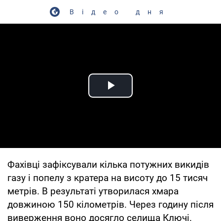
Відео дня
Play Video
Фахівці зафіксували кілька потужних викидів
газу і попелу з кратера на висоту до 15 тисяч
метрів. В результаті утворилася хмара
довжиною 150 кілометрів. Через годину після
виверження воно досягло селища Ключі.