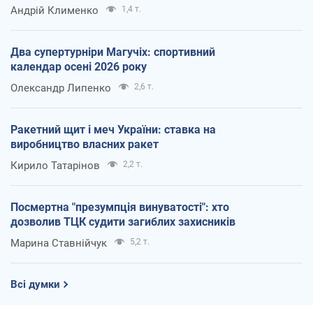
Андрій Клименко
1,4 т.
Два супертурніри Магучіх: спортивний
календар осені 2026 року
Олександр Липенко
2,6 т.
Ракетний щит і меч України: ставка на
виробництво власних ракет
Кирило Татарінов
2,2 т.
Посмертна "презумпція винуватості": хто
дозволив ТЦК судити загиблих захисників
Марина Ставнійчук
5,2 т.
Всі думки