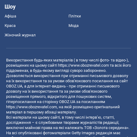
Шоу
Афіша
Плітки
Краса
Мода
Жіночий журнал
Використання будь-яких матеріалів ( в тому числі фото- та відео-),
розміщених на цьому сайті
https://www.obozrevatel.com
та всіх його
піддоменах, в будь-якому вигляді суворо заборонено.
Дозволяється використання при отриманні письмового дозволу
на їх використання та за умови обов'язкового посилання на сайт
OBOZ.UA, а для інтернет-видань - при отриманні письмового
дозволу на їх використання та за умови обов'язкового
розміщення прямого, відкритого для пошукових систем,
гіперпосилання на сторінку OBOZ.UA за посиланням
https://www.obozrevatel.com
, на якій розміщено оригінальний
матеріал в першому абзаці матеріалу.
Всі матеріали на цьому сайті, в тому числі інтерв’ю, статті,
дослідження – є службовими творами журналістів редакції,
виключні майнові права на які належать ТОВ «Золота середина».
На всі опубліковані фотоматеріали Getty Images редакція має