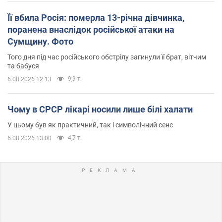
Її вбила Росія: померла 13-річна дівчинка,
поранена внаслідок російської атаки на
Сумщину. Фото
Того дня під час російського обстрілу загинули її брат, вітчим
та бабуся
9,9 т.
6.08.2026 12:13
Чому в СРСР лікарі носили лише білі халати
У цьому був як практичний, так і символічний сенс
4,7 т.
6.08.2026 13:00