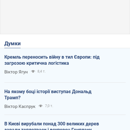
Думки
Кремль переносить війну в тил Європи: під
загрозою критична логістика
Віктор Ягун
8,4 т.
На якому боці історії виступає Дональд
Трамп?
Віктор Каспрук
7,0 т.
В Києві вирубали понад 300 великих дерев
заради теплотраси і всупереч Генплану