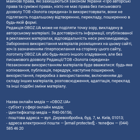
майнові права, які захищаються законом України «Про авторські
права та суміжні права», ніхто не має права без письмового
дозволу ТОВ «Золота середина» їх використовувати, вони не
підлягають подальшому відтворенню, перекладу, поширенню в
будь-якій формі.
Редакція OBOZ.UA може не поділяти точку зору, викладену в
авторському матеріалі. За достовірність інформації, опублікованої
в рекламних матеріалах, відповідальність несе рекламодавець.
Заборонено використання матеріалів розміщених на цьому сайті,
хоч із зазначенням гіперпосилання на сторінку цього сайту,
логотипу OBOZ.UA або будь-якого іншого згадування, але без
письмового дозволу Редакції/ТОВ «Золота середина»
Незаконним використанням матеріалів буде вважатися: будь-яке
копiювання, публiкацiя, передрук, наступне поширення,
використання, переробка з використанням, включенням до
складу інших матеріалів, розповсюдження, адаптація, переклад
та інші подібні зміни матеріалу.
Назва онлайн медіа — «OBOZ.UA»
- суб'єкт у сфері онлайн медіа;
- ідентифікатор медіа — R40-06156;
- поштова адреса — вул. Деревообробна, буд. 7, м. Київ, 01013;
- адреса електронної пошти —
[email protected]
; - телефон — (044)
585 46 20