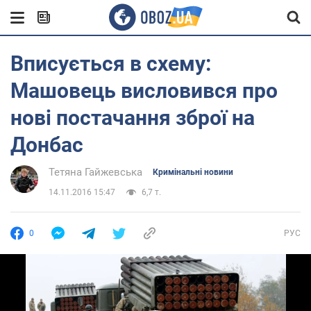
Вписується в схему:
Машовець висловився про
нові постачання зброї на
Донбас
Тетяна Гайжевська
Кримінальні новини
14.11.2016 15:47
6,7 т.
0
РУС