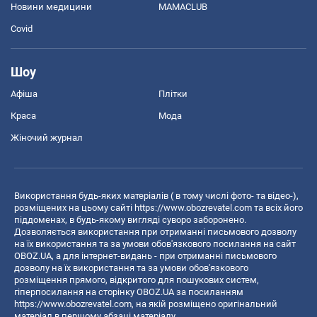
Новини медицини
MAMACLUB
Covid
Шоу
Афіша
Плітки
Краса
Мода
Жіночий журнал
Використання будь-яких матеріалів ( в тому числі фото- та відео-),
розміщених на цьому сайті
https://www.obozrevatel.com
та всіх його
піддоменах, в будь-якому вигляді суворо заборонено.
Дозволяється використання при отриманні письмового дозволу
на їх використання та за умови обов'язкового посилання на сайт
OBOZ.UA, а для інтернет-видань - при отриманні письмового
дозволу на їх використання та за умови обов'язкового
розміщення прямого, відкритого для пошукових систем,
гіперпосилання на сторінку OBOZ.UA за посиланням
https://www.obozrevatel.com
, на якій розміщено оригінальний
матеріал в першому абзаці матеріалу.