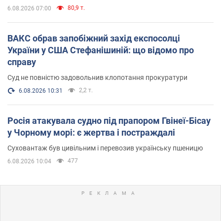
80,9 т.
6.08.2026 07:00
ВАКС обрав запобіжний захід експосолці
України у США Стефанішиній: що відомо про
справу
Суд не повністю задовольнив клопотання прокуратури
2,2 т.
6.08.2026 10:31
Росія атакувала судно під прапором Гвінеї-Бісау
у Чорному морі: є жертва і постраждалі
Суховантаж був цивільним і перевозив українську пшеницю
477
6.08.2026 10:04