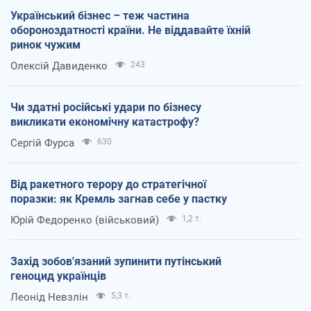
Український бізнес – теж частина
обороноздатності країни. Не віддавайте їхній
ринок чужим
Олексій Давиденко
243
Чи здатні російські удари по бізнесу
викликати економічну катастрофу?
Сергій Фурса
630
Від ракетного терору до стратегічної
поразки: як Кремль загнав себе у пастку
Юрій Федоренко (військовий)
1,2 т.
Захід зобов'язаний зупинити путінський
геноцид українців
Леонід Невзлін
5,3 т.