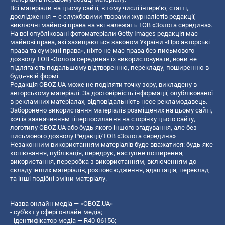
Всі матеріали на цьому сайті, в тому числі інтерв’ю, статті,
дослідження – є службовими творами журналістів редакції,
виключні майнові права на які належать ТОВ «Золота середина».
На всі опубліковані фотоматеріали Getty Images редакція має
майнові права, які захищаються законом України «Про авторські
права та суміжні права», ніхто не має права без письмового
дозволу ТОВ «Золота середина» їх використовувати, вони не
підлягають подальшому відтворенню, перекладу, поширенню в
будь-якій формі.
Редакція OBOZ.UA може не поділяти точку зору, викладену в
авторському матеріалі. За достовірність інформації, опублікованої
в рекламних матеріалах, відповідальність несе рекламодавець.
Заборонено використання матеріалів розміщених на цьому сайті,
хоч із зазначенням гіперпосилання на сторінку цього сайту,
логотипу OBOZ.UA або будь-якого іншого згадування, але без
письмового дозволу Редакції/ТОВ «Золота середина»
Незаконним використанням матеріалів буде вважатися: будь-яке
копiювання, публiкацiя, передрук, наступне поширення,
використання, переробка з використанням, включенням до
складу інших матеріалів, розповсюдження, адаптація, переклад
та інші подібні зміни матеріалу.
Назва онлайн медіа — «OBOZ.UA»
- суб'єкт у сфері онлайн медіа;
- ідентифікатор медіа — R40-06156;