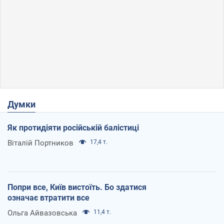
Думки
Як протидіяти російській балістиці
Віталій Портников
17,4 т.
Попри все, Київ вистоїть. Бо здатися
означає втратити все
Ольга Айвазовська
11,4 т.