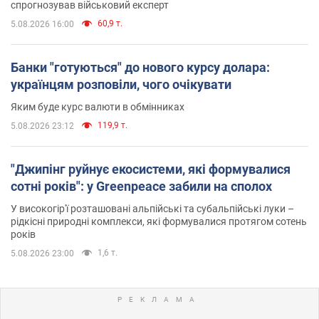
спрогнозував військовий експерт
60,9 т.
5.08.2026 16:00
Банки "готуються" до нового курсу долара:
українцям розповіли, чого очікувати
Яким буде курс валюти в обмінниках
119,9 т.
5.08.2026 23:12
"Джипінг руйнує екосистеми, які формувалися
сотні років": у Greenpeace забили на сполох
У високогір'ї розташовані альпійські та субальпійські луки –
рідкісні природні комплекси, які формувалися протягом сотень
років
1,6 т.
5.08.2026 23:00