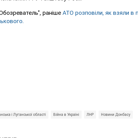
Обозреватель", раніше
АТО розповіли, як взяли в 
ськового.
нська і Луганської області
Війна в Україні
ЛНР
Новини Донбасу