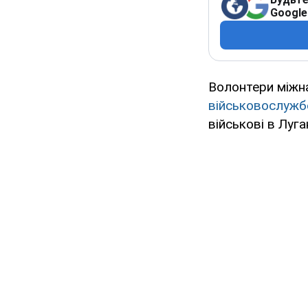
Google
Волонтери міжна
військовослужб
військові в Луга