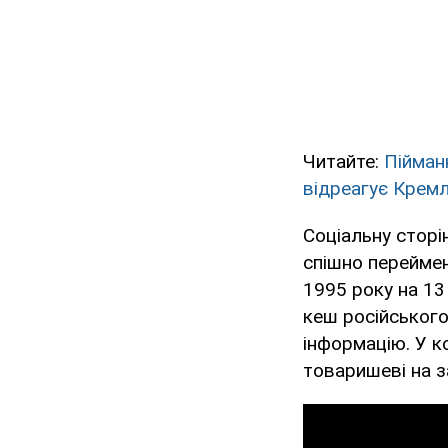
Читайте:
Пійман
відреагує Крем
Соціальну сторі
спішно переймен
1995 року на 13
кеш російськог
інформацію. У к
товаришеві на за