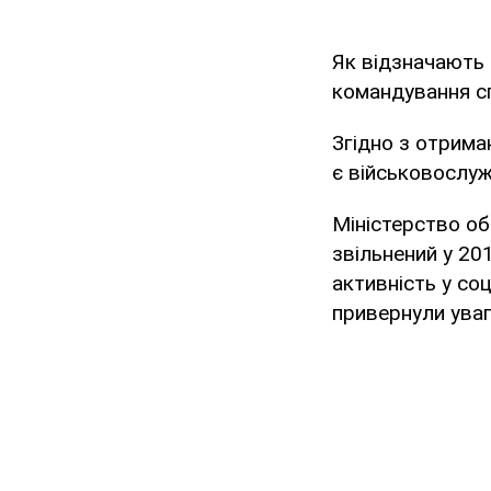
Як відзначають
командування с
Згідно з отрим
є військовослуж
Міністерство об
звільнений у 20
активність у со
привернули уваг