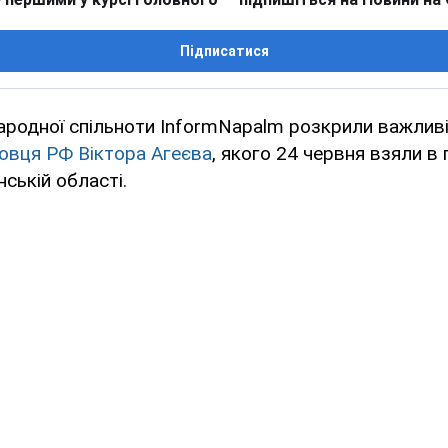
Підписатися
родної спільноти InformNapalm розкрили важливі
овця РФ Віктора Агеєва
, якого 24 червня взяли в 
нській області.