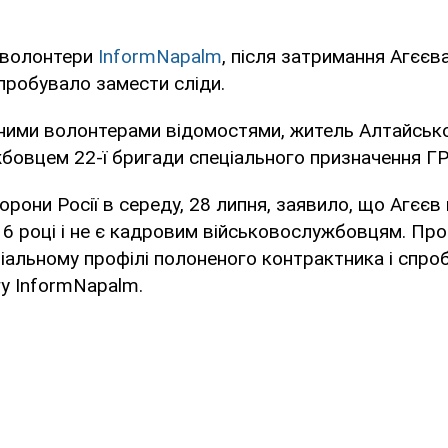
 волонтери
InformNapalm
, після затримання Агєєв
пробувало замести сліди.
аними волонтерами відомостями, житель Алтайськ
бовцем 22-ї бригади спеціального призначення Г
орони Росії в середу, 28 липня, заявило, що Агєєв 
16 році і не є кадровим військовослужбовцям. Про
ціальному профілі полоненого контрактника і спро
у InformNapalm.