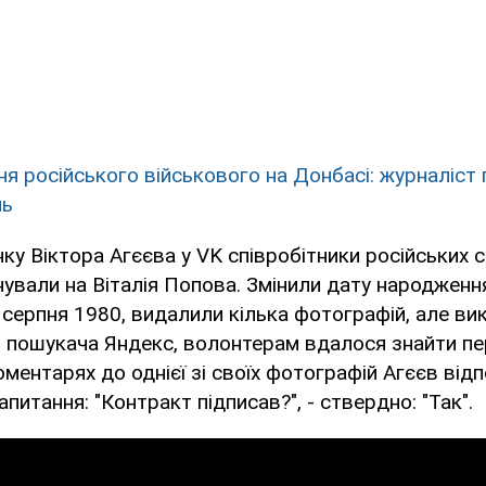
ня російського військового на Донбасі: журналіст 
ль
нку Віктора Агєєва у VK співробітники російських
ували на Віталія Попова. Змінили дату народженн
 серпня 1980, видалили кілька фотографій, але в
о пошукача Яндекс, волонтерам вдалося знайти п
оментарях до однієї зі своїх фотографій Агєєв від
питання: "Контракт підписав?", - ствердно: "Так".