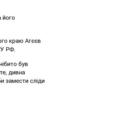
а його
ого краю Агєєв
РУ РФ.
нібито був
те, дивна
би замести сліди