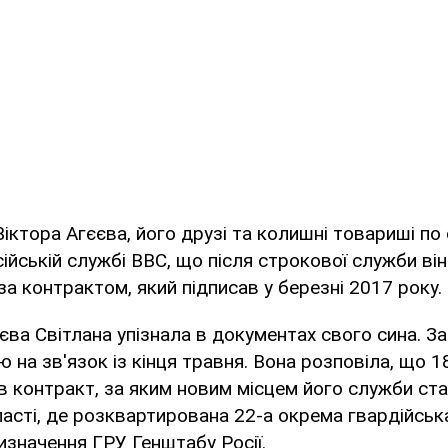
іктора Агєєва, його друзі та колишні товариші по
ійській службі BBC, що після строкової служби ві
за контрактом, який підписав у березні 2017 року.
ва Світлана упізнала в документах свого сина. За 
ю на зв'язок із кінця травня. Вона розповіла, що 
ав контракт, за яким новим місцем його служби ст
асті, де розквартирована 22-а окрема гвардійськ
изначення ГРУ Генштабу Росії.