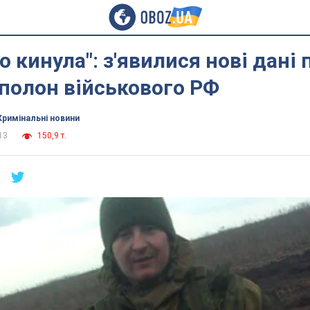
о кинула": з'явилися нові дані 
 полон військового РФ
Кримінальні новини
13
150,9 т.