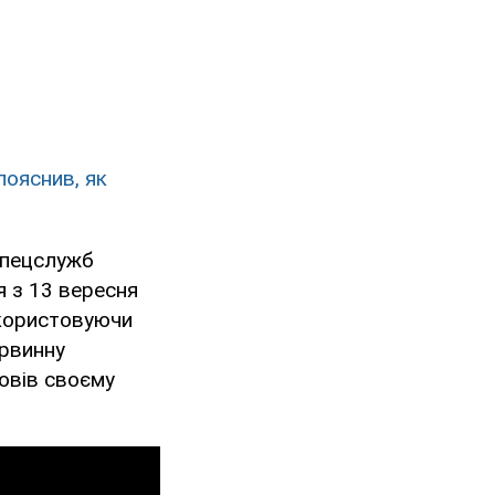
пояснив, як
 спецслужб
я з 13 вересня
икористовуючи
ервинну
повів своєму