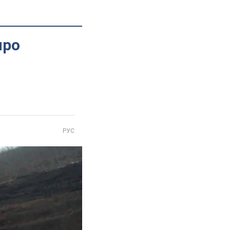
про
РУС