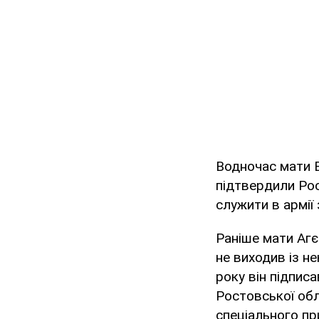
Водночас мати В
підтвердили Рос
служити в армії 
Раніше мати Агєє
не виходив із не
року він підпис
Ростовської обл
спеціального пр