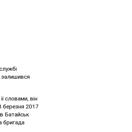
 службі
н залишився
її словами, він
18 березня 2017
ав Батайськ
а бригада