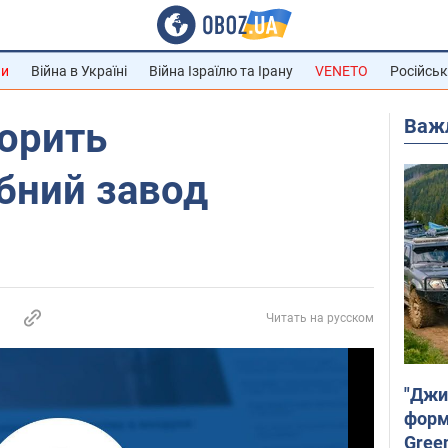
ни
Війна в Україні
Війна Ізраїлю та Ірану
VENETO
Російськ
Важ
горить
бний завод
Читать на русском
"Джи
форму
Gree