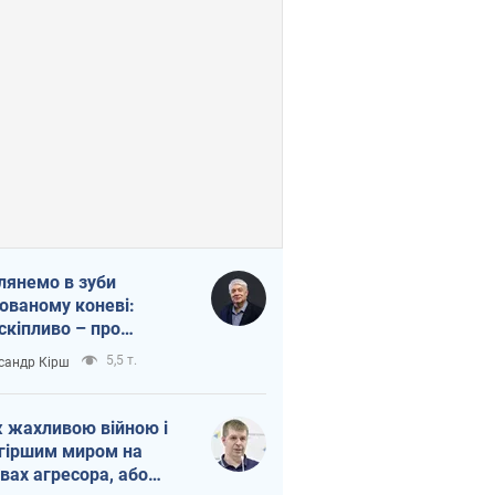
лянемо в зуби
ованому коневі:
скіпливо – про
омогу Україні
5,5 т.
сандр Кірш
 жахливою війною і
гіршим миром на
вах агресора, або