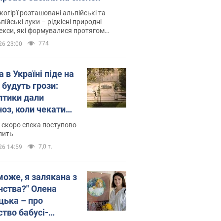
когір'ї розташовані альпійські та
пійські луки – рідкісні природні
си, які формувалися протягом
 років
774
26 23:00
 в Україні піде на
 будуть грози:
птики дали
ноз, коли чекати
и погоди
 скоро спека поступово
пить
7,0 т.
26 14:59
може, я залякана з
нства?" Олена
цька – про
ство бабусі-