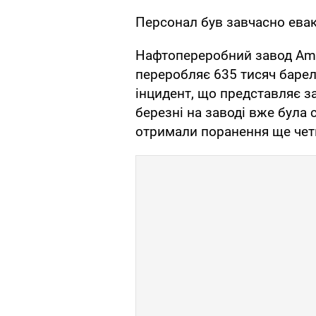
Персонал був завчасно ева
Нафтопереробний завод Amua
переробляє 635 тисяч барел
інцидент, що представляє з
березні на заводі вже була 
отримали поранення ще четв