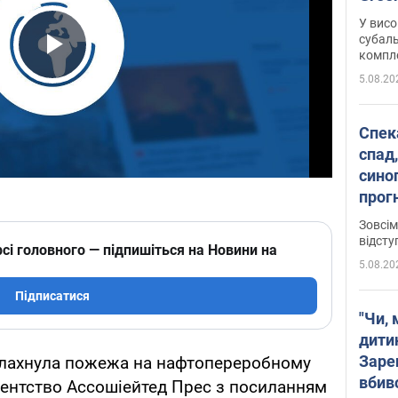
У висо
субаль
комплек
Play Video
сотень
5.08.20
Спека
спад,
сино
прог
змін
Зовсім
відсту
сі головного — підпишіться на Новини на
5.08.20
Підписатися
"Чи, 
дити
Заре
палахнула пожежа на нафтопереробному
вбив
гентство Ассошіейтед Прес з посиланням