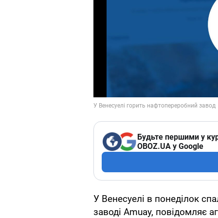
Будьте першими у кур
OBOZ.UA у Google
У Венесуелі в понеділок с
заводі Amuay, повідомляє а