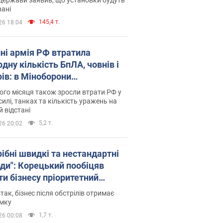
ані
145,4 т.
26 18:04
пні армія РФ втратила
дну кількість БпЛА, човнів і
рів: в Міноборони
люднили статистику
го місяця також зросли втрати РФ у
силі, танках та кількість уражень на
й відстані
5,2 т.
26 20:02
рібні швидкі та нестандартні
оди": Корецький пообіцяв
ти бізнесу пріоритетний
уп до наявних складських
 так, бізнес після обстрілів отримає
іщень
имку
1,7 т.
26 00:08