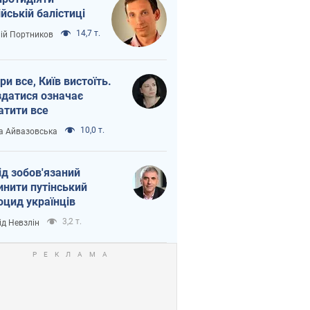
ійській балістиці
14,7 т.
лій Портников
ри все, Київ вистоїть.
здатися означає
атити все
10,0 т.
а Айвазовська
ід зобов'язаний
инити путінський
оцид українців
3,2 т.
ід Невзлін