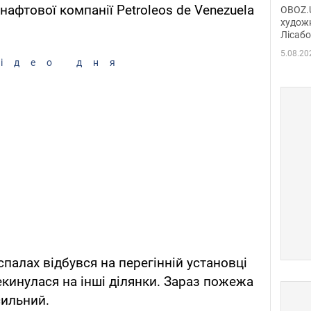
диси
афтової компанії Petroleos de Venezuela
OBOZ.U
Горсь
художн
Лісабо
Дмит
в По
5.08.20
ідео дня
спалах відбувся на перегінній установці
екинулася на інші ділянки. Зараз пожежа
сильний.