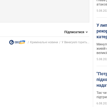
атаков
5.08.20
У ли
рекор
Підписатися
кате
опри
Кримінальні новини
У Венесуелі горить...
Минуло
живій 
великі
5.08.20
"Пот
підх
нада
дост
Так чи
прим
підтр
6.08.20