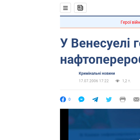
Герої вій
У Венесуелі 
нафтопереро
Кримінальні новини
17.07.2006 17:22
1,2 т.
0