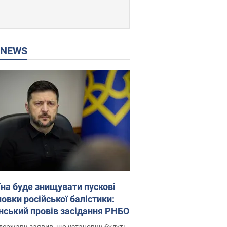
P NEWS
їна буде знищувати пускові
овки російської балістики:
нський провів засідання РНБО
держави заявив, що установки будуть