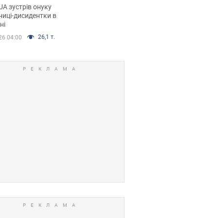
дентки Алли
A зустрів онуку
кої, критику
иці-дисидентки в
ні
ра Стуса та втечу
ртугалію з 5 дітьми
26,1 т.
26 04:00