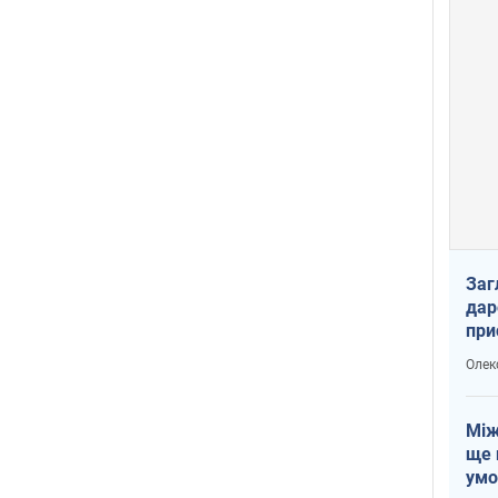
Заг
дар
при
доп
Олек
Між
ще 
умо