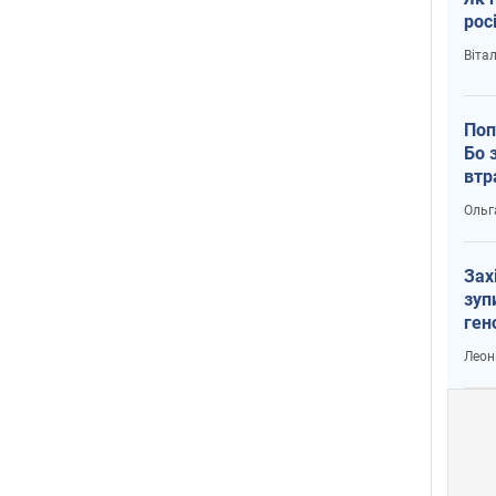
рос
Віта
Поп
Бо 
втр
Ольг
Зах
зуп
ген
Леон