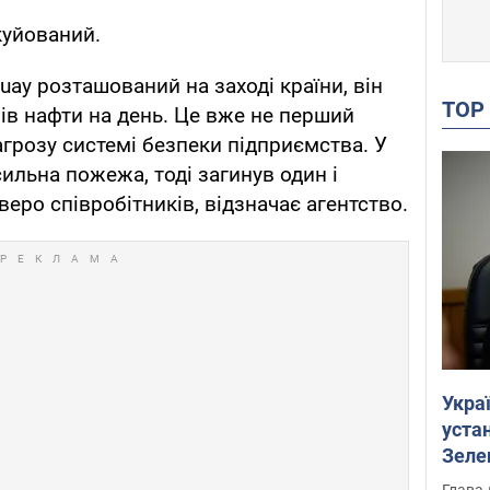
куйований.
y розташований на заході країни, він
TO
ів нафти на день. Це вже не перший
агрозу системі безпеки підприємства. У
сильна пожежа, тоді загинув один і
еро співробітників, відзначає агентство.
Укра
устан
Зеле
Глава 