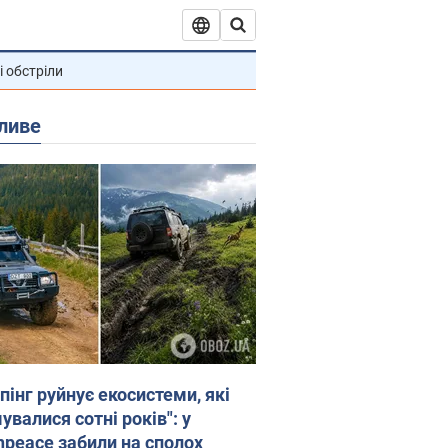
і обстріли
ливе
пінг руйнує екосистеми, які
валися сотні років": у
npeace забили на сполох