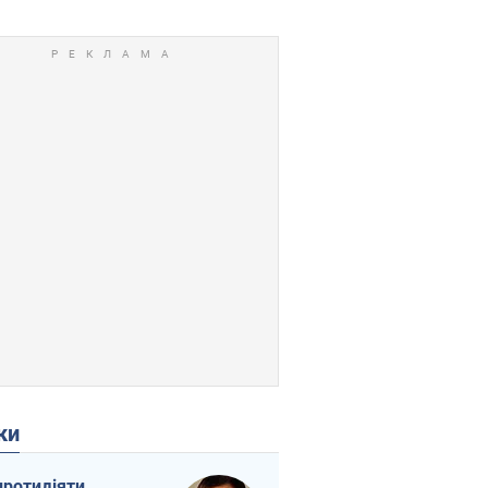
ки
протидіяти