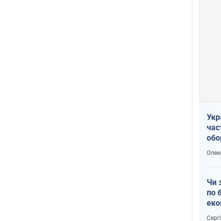
Укр
час
обо
Не 
Олек
чу
Чи 
по 
еко
Серг