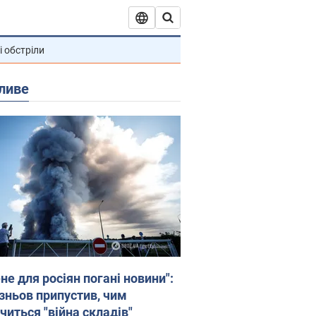
і обстріли
ливе
не для росіян погані новини":
зньов припустив, чим
читься "війна складів"