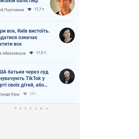
ійській балістиці
17,7 т.
лій Портников
ри все, Київ вистоїть.
здатися означає
атити все
11,5 т.
а Айвазовська
ША батьки через суд
нувачують TikTok у
рті своїх дітей, або
ка КНР на молодь
291
сандр Кірш