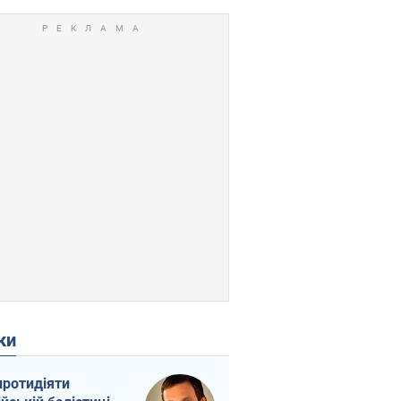
ки
протидіяти