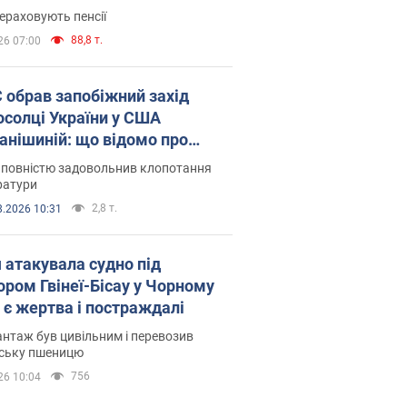
ераховують пенсії
88,8 т.
26 07:00
запобіжний захід
осолці України у США
анішиній: що відомо про
ву
 повністю задовольнив клопотання
ратури
2,8 т.
8.2026 10:31
я атакувала судно під
ором Гвінеї-Бісау у Чорному
: є жертва і постраждалі
нтаж був цивільним і перевозив
нську пшеницю
756
26 10:04