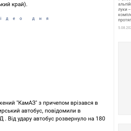
ький край).
альпій
луки –
компле
ідео дня
протяг
5.08.20
жений "КамАЗ" з причепом врізався в
жирський автобус, повідомили в
 . Від удару автобус розвернуло на 180