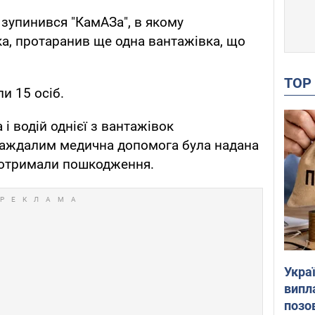
 зупинився "КамАЗа", в якому
ка, протаранив ще одна вантажівка, що
TO
и 15 осіб.
і водій однієї з вантажівок
траждалим медична допомога була надана
лі отримали пошкодження.
Украї
випл
позо