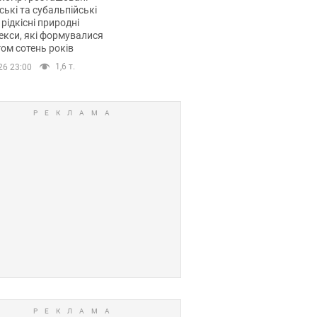
ські та субальпійські
 рідкісні природні
кси, які формувалися
ом сотень років
1,6 т.
26 23:00