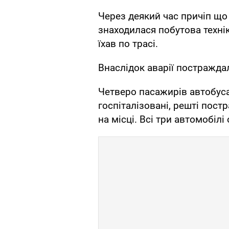
Через деякий час причіп що
знаходилася побутова техні
їхав по трасі.
Внаслідок аварії постраждал
Четверо пасажирів автобуса 
госпіталізовані, решті пос
на місці. Всі три автомобі