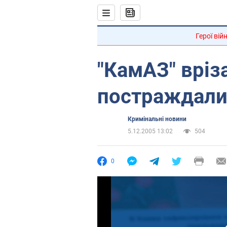
Герої вій
"КамАЗ" вріз
постраждали
Кримінальні новини
5.12.2005 13:02
504
0