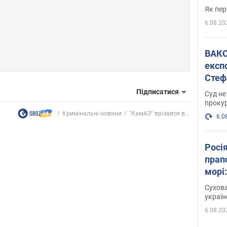
Як пер
6.08.20
ВАКС обрав 
експ
Стеф
спра
Підписатися
Суд не
проку
Кримінальні новини
"КамАЗ" врізався в...
6.0
Росі
прап
морі
Сухова
украї
6.08.20