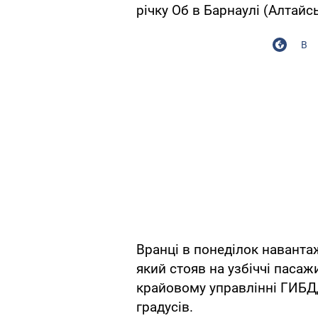
річку Об в Барнаулі (Алтайс
В
Вранці в понеділок наванта
який стояв на узбіччі паса
крайовому управлінні ГИБДД
градусів.