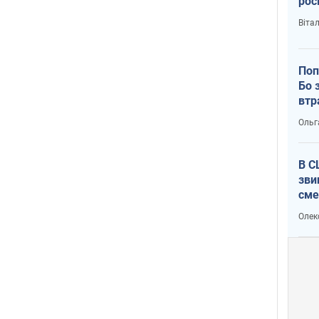
рос
Віта
Поп
Бо 
втр
Ольг
В С
зви
сме
Ата
Олек