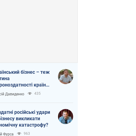
аїнський бізнес – теж
тина
роноздатності країни.
віддавайте їхній ринок
435
сій Давиденко
жим
здатні російські удари
бізнесу викликати
номічну катастрофу?
963
ій Фурса