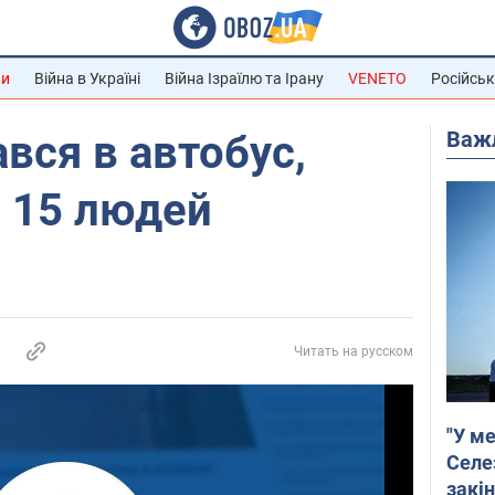
ни
Війна в Україні
Війна Ізраїлю та Ірану
VENETO
Російськ
Важ
ався в автобус,
 15 людей
Читать на русском
"У ме
Селе
закін