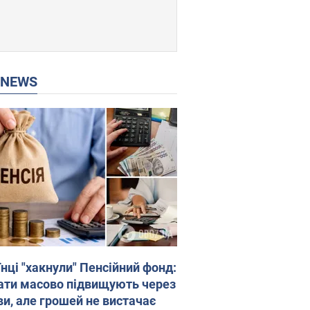
P NEWS
нці "хакнули" Пенсійний фонд:
ати масово підвищують через
ви, але грошей не вистачає