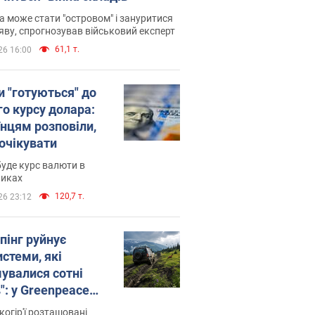
 може стати "островом" і зануритися
яву, спрогнозував військовий експерт
61,1 т.
26 16:00
и "готуються" до
го курсу долара:
їнцям розповіли,
 очікувати
уде курс валюти в
никах
120,7 т.
26 23:12
пінг руйнує
стеми, які
увалися сотні
": у Greenpeace
ли на сполох
когір'ї розташовані