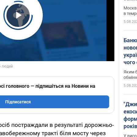
Москва
в темр
5.08.20
Play Video
Банк
ново
укра
чого
Яким б
обмін
сі головного — підпишіться на Новини на
5.08.20
Підписатися
"Джи
екоси
форм
осіб постраждали в результаті дорожньо-
років
авобережному тракті біля мосту через
заби
У висо