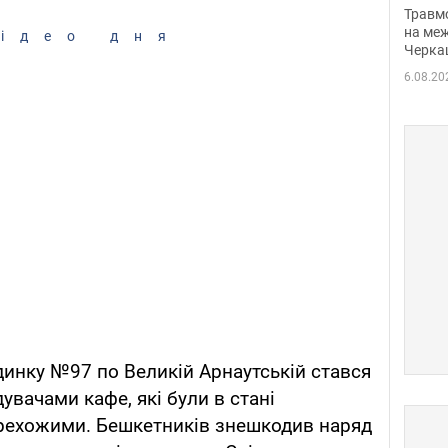
нети
Травм
Фото
на меж
ідео дня
Черка
6.08.20
динку №97 по Великій Арнаутській стався
увачами кафе, які були в стані
перехожими. Бешкетників знешкодив наряд