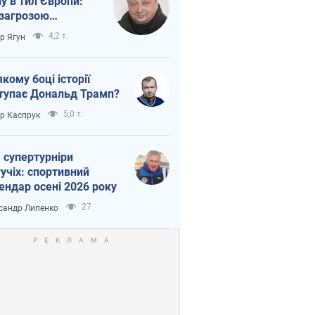
ну в тил Європи:
 загрозою
тична логістика
4,2 т.
ор Ягун
якому боці історії
тупає Дональд Трамп?
5,0 т.
ор Каспрук
 супертурніри
учіх: спортивний
ендар осені 2026 року
27
сандр Липенко