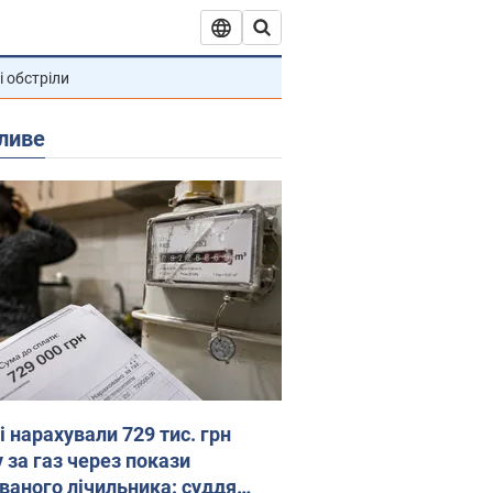
і обстріли
ливе
 нарахували 729 тис. грн
 за газ через покази
ованого лічильника: суддя