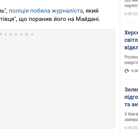
перепл
ь",
поліція побила журналіста
, який
6.08.20
тівця", що поранив його на Майдані.
Херс
світл
відк
енер
Росія
енерго
6.0
Зеле
підго
та антибалістичної програми
FREY
У Києв
завер
6.08.20