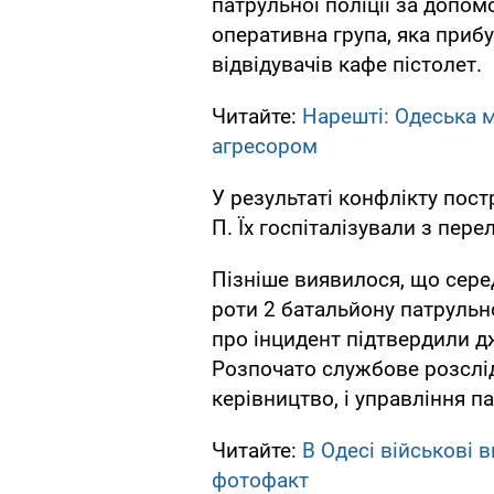
патрульної поліції за допом
оперативна група, яка прибу
відвідувачів кафе пістолет.
Читайте:
Нарешті: Одеська 
агресором
У результаті конфлікту пост
П. Їх госпіталізували з пер
Пізніше виявилося, що сере
роти 2 батальйону патрульно
про інцидент підтвердили д
Розпочато службове розслід
керівництво, і управління па
Читайте:
В Одесі військові 
фотофакт