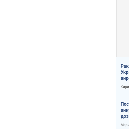
Рак
Укр
вир
рак
Кири
Пос
вин
доз
заг
Мари