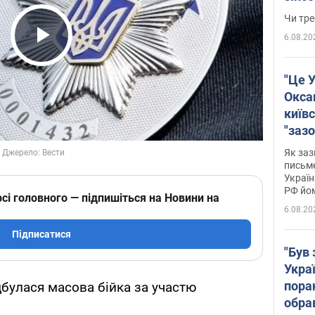
ухва
Чи тре
6.08.20
Play Video
"Це У
Окса
київс
"зазо
навіт
Як заз
знав,
письм
Україн
гено
РФ йо
сі головного — підпишіться на Новини на
6.08.20
Підписатися
"Був 
Укра
пора
ідбулася масова бійка за участю
обра