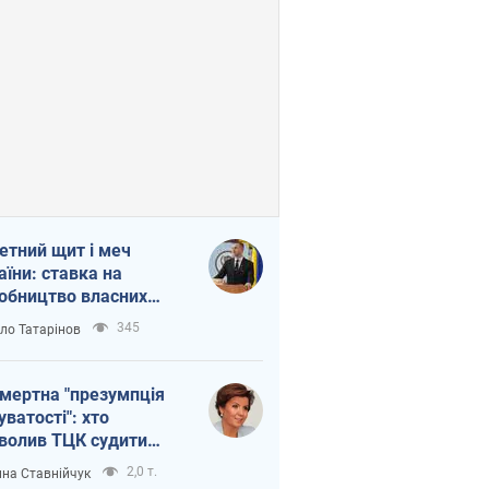
етний щит і меч
аїни: ставка на
обництво власних
ет
345
ло Татарінов
мертна "презумпція
уватості": хто
волив ТЦК судити
иблих захисників
2,0 т.
на Ставнійчук