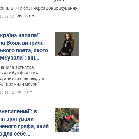
лив неочікуване рішення
ба платити борг через донарахування
12,8 т.
26 09:53
країна напала!"
на Вояж викрила
ького поета, якого
мбували": він
ь російської не
начила артистка,
 а тепер хоче
енник був фанатом
и, але після переїзду в
циду українців
му "промили мозок"
9,0 т.
26 11:42
знесилений": в
їні врятували
неного грифа, який
в для себе