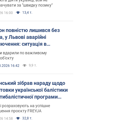
ачувати за "швидку позику"
13,4 т.
26 16:00
он повністю лишився без
а, у Львові аварійні
лючення: ситуація в
госистемі 6 серпня
ни вдарили по важливому
об'єкту
9,9 т.
8.2026 16:42
нський зібрав нараду щодо
товки української балістики
JA: які рішення готуються
і розраховують на успішне
шення проєкту FREYJA
32,8 т.
26 14:58