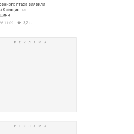
повий маршрут.
ованого птаха виявили
і Київщині та
щини
3,2 т.
26 11:09