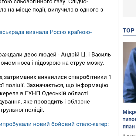
огою сльозогінного газу. Слідчо-
ла на місце події, вилучила в одного з
TO
міськрада визнала Росію країною-
раждали двоє людей - Андрій Ц. і Василь
еломом носа і підозрою на струс мозку.
д затриманих виявилися співробітники 1
ї поліції. Зазначається, що інформацію
жерела в ГУНП Одеській області.
ування, яке проводить і обласне
трульної поліції.
Мікр
типов
випробували новий бойовий стелс-катер:
план 
Що маю