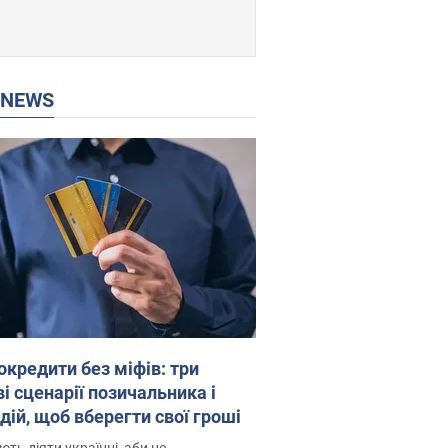
P NEWS
окредити без міфів: три
і сценарії позичальника і
дій, щоб вберегти свої гроші
ть діяти українці, аби не