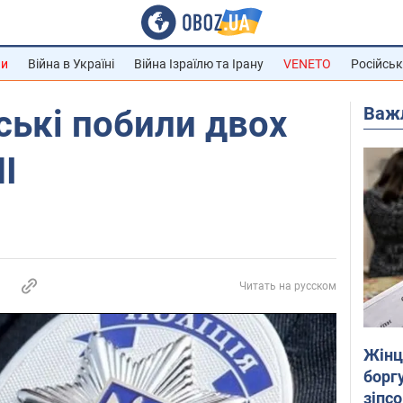
ни
Війна в Україні
Війна Ізраїлю та Ірану
VENETO
Російськ
Важ
йські побили двох
І
Читать на русском
Жінці
боргу
зіпс