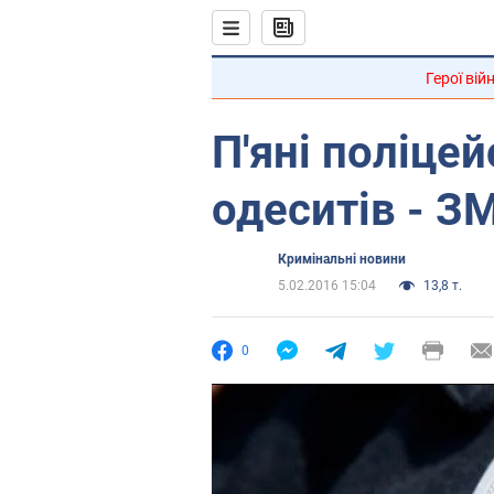
Герої вій
П'яні поліце
одеситів - ЗМ
Кримінальні новини
5.02.2016 15:04
13,8 т.
0