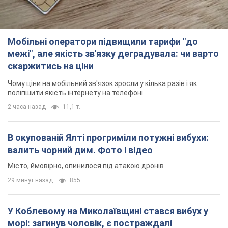
Мобільні оператори підвищили тарифи "до
межі", але якість зв'язку деградувала: чи варто
скаржитись на ціни
Чому ціни на мобільний зв'язок зросли у кілька разів і як
поліпшити якість інтернету на телефоні
2 часа назад
11,1 т.
В окупованій Ялті прогриміли потужні вибухи:
валить чорний дим. Фото і відео
Місто, ймовірно, опинилося під атакою дронів
29 минут назад
855
У Коблевому на Миколаївщині стався вибух у
морі: загинув чоловік, є постраждалі