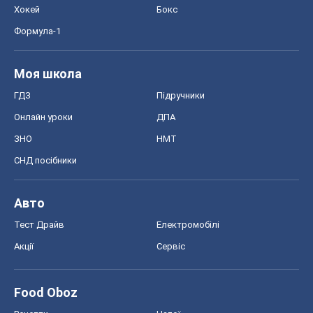
Хокей
Бокс
Формула-1
Моя школа
ГДЗ
Підручники
Онлайн уроки
ДПА
ЗНО
НМТ
СНД посібники
Авто
Тест Драйв
Електромобілі
Акції
Сервіс
Food Oboz