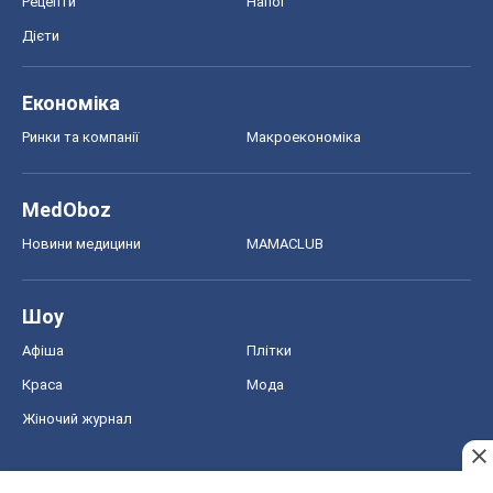
Рецепти
Напої
Дієти
Економіка
Ринки та компанії
Макроекономіка
MedOboz
Новини медицини
MAMACLUB
Шоу
Афіша
Плітки
Краса
Мода
Жіночий журнал