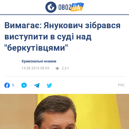
Вимагає: Янукович зібрався
виступити в суді над
"беркутівцями"
Кримінальні новини
19.08.2016 08:59
2,3 т.
0
РУС