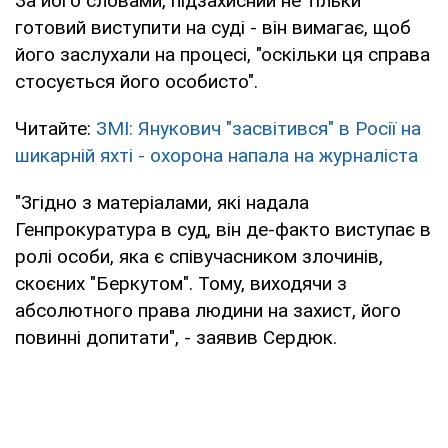
За його словами, підзахисний не тільки
готовий виступити на суді - він вимагає, щоб
його заслухали на процесі, "оскільки ця справа
стосується його особисто".
Читайте:
ЗМІ: Янукович "засвітився" в Росії на
шикарній яхті - охорона напала на журналіста
"Згідно з матеріалами, які надала
Генпрокуратура в суд, він де-факто виступає в
ролі особи, яка є співучасником злочинів,
скоєних "Беркутом". Тому, виходячи з
абсолютного права людини на захист, його
повинні допитати", - заявив Сердюк.