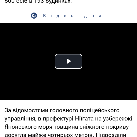
500 осіб в 193 будинках.
Відео дня
Play Video
За відомостями головного поліцейського
управління, в префектурі Ніїгата на узбережжі
Японського моря товщина сніжного покриву
досягла майже чотирьох метрів. Підрозділи