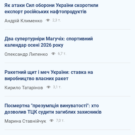
Як атаки Сил оборони України скоротили
експорт російських нафтопродуктів
Андрій Клименко
2,3 т.
Два супертурніри Магучіх: спортивний
календар осені 2026 року
Олександр Липенко
6,7 т.
Ракетний щит і меч України: ставка на
виробництво власних ракет
Кирило Татарінов
3,1 т.
Посмертна "презумпція винуватості": хто
дозволив ТЦК судити загиблих захисників
Марина Ставнійчук
7,0 т.