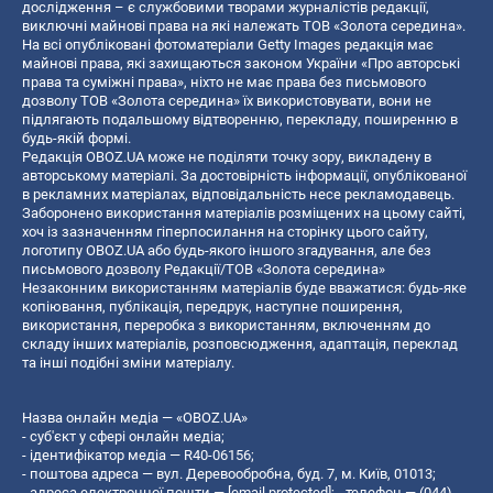
дослідження – є службовими творами журналістів редакції,
виключні майнові права на які належать ТОВ «Золота середина».
На всі опубліковані фотоматеріали Getty Images редакція має
майнові права, які захищаються законом України «Про авторські
права та суміжні права», ніхто не має права без письмового
дозволу ТОВ «Золота середина» їх використовувати, вони не
підлягають подальшому відтворенню, перекладу, поширенню в
будь-якій формі.
Редакція OBOZ.UA може не поділяти точку зору, викладену в
авторському матеріалі. За достовірність інформації, опублікованої
в рекламних матеріалах, відповідальність несе рекламодавець.
Заборонено використання матеріалів розміщених на цьому сайті,
хоч із зазначенням гіперпосилання на сторінку цього сайту,
логотипу OBOZ.UA або будь-якого іншого згадування, але без
письмового дозволу Редакції/ТОВ «Золота середина»
Незаконним використанням матеріалів буде вважатися: будь-яке
копiювання, публiкацiя, передрук, наступне поширення,
використання, переробка з використанням, включенням до
складу інших матеріалів, розповсюдження, адаптація, переклад
та інші подібні зміни матеріалу.
Назва онлайн медіа — «OBOZ.UA»
- суб'єкт у сфері онлайн медіа;
- ідентифікатор медіа — R40-06156;
- поштова адреса — вул. Деревообробна, буд. 7, м. Київ, 01013;
- адреса електронної пошти —
[email protected]
; - телефон — (044)