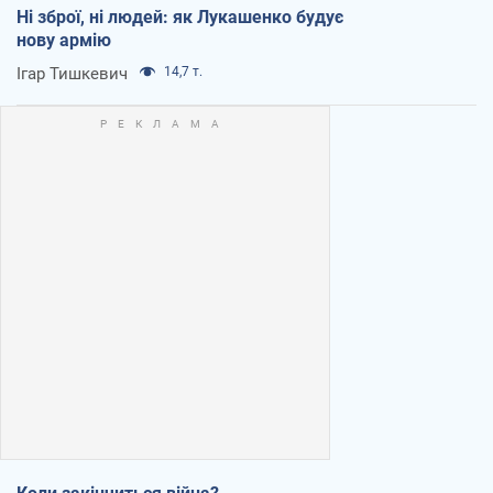
Ні зброї, ні людей: як Лукашенко будує
нову армію
Ігар Тишкевич
14,7 т.