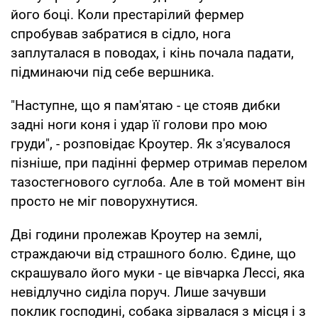
його боці. Коли престарілий фермер
спробував забратися в сідло, нога
заплуталася в поводах, і кінь почала падати,
підминаючи під себе вершника.
"Наступне, що я пам'ятаю - це стояв дибки
задні ноги коня і удар її голови про мою
груди", - розповідає Кроутер. Як з'ясувалося
пізніше, при падінні фермер отримав перелом
тазостегнового суглоба. Але в той момент він
просто не міг поворухнутися.
Дві години пролежав Кроутер на землі,
страждаючи від страшного болю. Єдине, що
скрашувало його муки - це вівчарка Лессі, яка
невідлучно сиділа поруч. Лише зачувши
поклик господині, собака зірвалася з місця і з