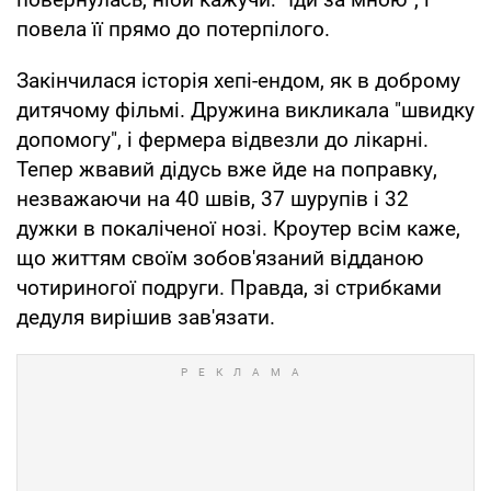
повела її прямо до потерпілого.
Закінчилася історія хепі-ендом, як в доброму
дитячому фільмі. Дружина викликала "швидку
допомогу", і фермера відвезли до лікарні.
Тепер жвавий дідусь вже йде на поправку,
незважаючи на 40 швів, 37 шурупів і 32
дужки в покаліченої нозі. Кроутер всім каже,
що життям своїм зобов'язаний відданою
чотириногої подруги. Правда, зі стрибками
дедуля вирішив зав'язати.