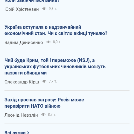
Коли закінчиться війна?
Юрій Хрістензен
9,8 т.
Україна вступила в надзвичайний
економічний стан. Чи є світло вкінці тунелю?
Вадим Денисенко
8,0 т.
Чий буде Крим, той і переможе (NSJ), а
українських футбольних чиновників можуть
назвати вбивцями
Олександр Кірш
7,7 т.
Захід проспав загрозу: Росія може
перевірити НАТО війною
Леонід Невзлін
8,7 т.
Всі думки