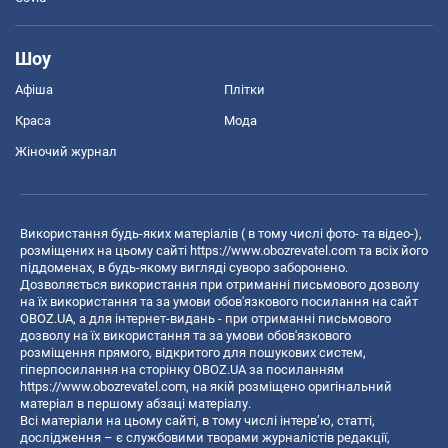
Шоу
Афіша
Плітки
Краса
Мода
Жіночий журнал
Використання будь-яких матеріалів ( в тому числі фото- та відео-),
розміщених на цьому сайті
https://www.obozrevatel.com
та всіх його
піддоменах, в будь-якому вигляді суворо заборонено.
Дозволяється використання при отриманні письмового дозволу
на їх використання та за умови обов'язкового посилання на сайт
OBOZ.UA, а для інтернет-видань - при отриманні письмового
дозволу на їх використання та за умови обов'язкового
розміщення прямого, відкритого для пошукових систем,
гіперпосилання на сторінку OBOZ.UA за посиланням
https://www.obozrevatel.com
, на якій розміщено оригінальний
матеріал в першому абзаці матеріалу.
Всі матеріали на цьому сайті, в тому числі інтерв’ю, статті,
дослідження – є службовими творами журналістів редакції,