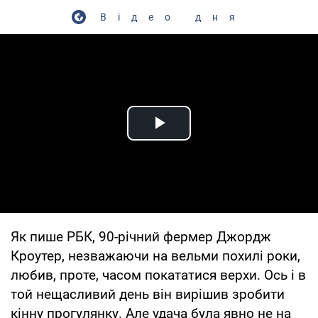
Відео дня
Play Video
Як пише РБК, 90-річний фермер Джордж
Кроутер, незважаючи на вельми похилі роки,
любив, проте, часом покататися верхи. Ось і в
той нещасливий день він вирішив зробити
кінну прогулянку. Але удача була явно не на