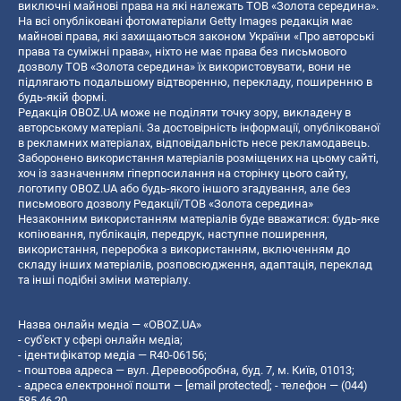
виключні майнові права на які належать ТОВ «Золота середина».
На всі опубліковані фотоматеріали Getty Images редакція має
майнові права, які захищаються законом України «Про авторські
права та суміжні права», ніхто не має права без письмового
дозволу ТОВ «Золота середина» їх використовувати, вони не
підлягають подальшому відтворенню, перекладу, поширенню в
будь-якій формі.
Редакція OBOZ.UA може не поділяти точку зору, викладену в
авторському матеріалі. За достовірність інформації, опублікованої
в рекламних матеріалах, відповідальність несе рекламодавець.
Заборонено використання матеріалів розміщених на цьому сайті,
хоч із зазначенням гіперпосилання на сторінку цього сайту,
логотипу OBOZ.UA або будь-якого іншого згадування, але без
письмового дозволу Редакції/ТОВ «Золота середина»
Незаконним використанням матеріалів буде вважатися: будь-яке
копiювання, публiкацiя, передрук, наступне поширення,
використання, переробка з використанням, включенням до
складу інших матеріалів, розповсюдження, адаптація, переклад
та інші подібні зміни матеріалу.
Назва онлайн медіа — «OBOZ.UA»
- суб'єкт у сфері онлайн медіа;
- ідентифікатор медіа — R40-06156;
- поштова адреса — вул. Деревообробна, буд. 7, м. Київ, 01013;
- адреса електронної пошти —
[email protected]
; - телефон — (044)
585 46 20