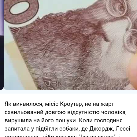
Як виявилося, місіс Кроутер, не на жарт
схвильований довгою відсутністю чоловіка,
вирушила на його пошуки. Коли господиня
запитала у підбігли собаки, де Джордж, Лессі
повернулась, ніби кажучи: "Іди за мною", і