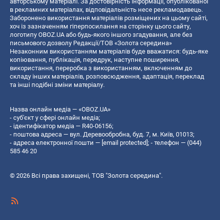
авторському матеріалі. За достовірність інформації, опублікованої
в рекламних матеріалах, відповідальність несе рекламодавець.
Заборонено використання матеріалів розміщених на цьому сайті,
хоч із зазначенням гіперпосилання на сторінку цього сайту,
логотипу OBOZ.UA або будь-якого іншого згадування, але без
письмового дозволу Редакції/ТОВ «Золота середина»
Незаконним використанням матеріалів буде вважатися: будь-яке
копiювання, публiкацiя, передрук, наступне поширення,
використання, переробка з використанням, включенням до
складу інших матеріалів, розповсюдження, адаптація, переклад
та інші подібні зміни матеріалу.
Назва онлайн медіа — «OBOZ.UA»
- суб'єкт у сфері онлайн медіа;
- ідентифікатор медіа — R40-06156;
- поштова адреса — вул. Деревообробна, буд. 7, м. Київ, 01013;
- адреса електронної пошти —
[email protected]
; - телефон — (044)
585 46 20
© 2026 Всі права захищені, ТОВ "Золота середина".