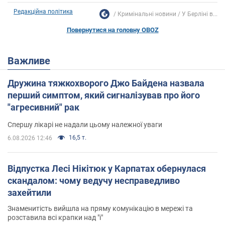
Редакційна політика
Кримінальні новини
У Берліні в...
Повернутися на головну OBOZ
Важливе
Дружина тяжкохворого Джо Байдена назвала
перший симптом, який сигналізував про його
"агресивний" рак
Спершу лікарі не надали цьому належної уваги
16,5 т.
6.08.2026 12:46
Відпустка Лесі Нікітюк у Карпатах обернулася
скандалом: чому ведучу несправедливо
захейтили
Знаменитість вийшла на пряму комунікацію в мережі та
розставила всі крапки над "і"