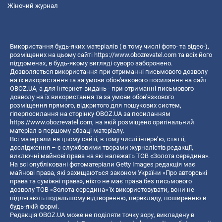
Жіночий журнал
Використання будь-яких матеріалів ( в тому числі фото- та відео-),
розміщених на цьому сайті
https://www.obozrevatel.com
та всіх його
піддоменах, в будь-якому вигляді суворо заборонено.
Дозволяється використання при отриманні письмового дозволу
на їх використання та за умови обов'язкового посилання на сайт
OBOZ.UA, а для інтернет-видань - при отриманні письмового
дозволу на їх використання та за умови обов'язкового
розміщення прямого, відкритого для пошукових систем,
гіперпосилання на сторінку OBOZ.UA за посиланням
https://www.obozrevatel.com
, на якій розміщено оригінальний
матеріал в першому абзаці матеріалу.
Всі матеріали на цьому сайті, в тому числі інтерв’ю, статті,
дослідження – є службовими творами журналістів редакції,
виключні майнові права на які належать ТОВ «Золота середина».
На всі опубліковані фотоматеріали Getty Images редакція має
майнові права, які захищаються законом України «Про авторські
права та суміжні права», ніхто не має права без письмового
дозволу ТОВ «Золота середина» їх використовувати, вони не
підлягають подальшому відтворенню, перекладу, поширенню в
будь-якій формі.
Редакція OBOZ.UA може не поділяти точку зору, викладену в