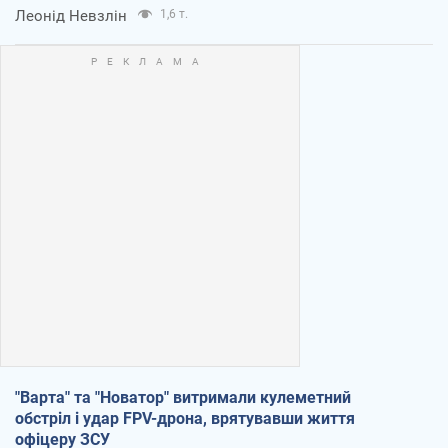
Леонід Невзлін
1,6 т.
"Варта" та "Новатор" витримали кулеметний
обстріл і удар FPV-дрона, врятувавши життя
офіцеру ЗСУ