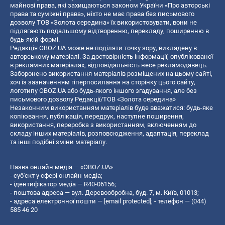
майнові права, які захищаються законом України «Про авторські
права та суміжні права», ніхто не має права без письмового
дозволу ТОВ «Золота середина» їх використовувати, вони не
підлягають подальшому відтворенню, перекладу, поширенню в
будь-якій формі.
Редакція OBOZ.UA може не поділяти точку зору, викладену в
авторському матеріалі. За достовірність інформації, опублікованої
в рекламних матеріалах, відповідальність несе рекламодавець.
Заборонено використання матеріалів розміщених на цьому сайті,
хоч із зазначенням гіперпосилання на сторінку цього сайту,
логотипу OBOZ.UA або будь-якого іншого згадування, але без
письмового дозволу Редакції/ТОВ «Золота середина»
Незаконним використанням матеріалів буде вважатися: будь-яке
копiювання, публiкацiя, передрук, наступне поширення,
використання, переробка з використанням, включенням до
складу інших матеріалів, розповсюдження, адаптація, переклад
та інші подібні зміни матеріалу.
Назва онлайн медіа — «OBOZ.UA»
- суб'єкт у сфері онлайн медіа;
- ідентифікатор медіа — R40-06156;
- поштова адреса — вул. Деревообробна, буд. 7, м. Київ, 01013;
- адреса електронної пошти —
[email protected]
; - телефон — (044)
585 46 20