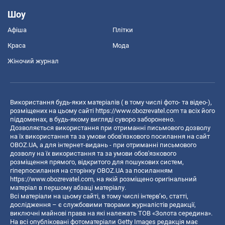
Шоу
Афіша
Плітки
Краса
Мода
Жіночий журнал
Використання будь-яких матеріалів ( в тому числі фото- та відео-),
розміщених на цьому сайті
https://www.obozrevatel.com
та всіх його
піддоменах, в будь-якому вигляді суворо заборонено.
Дозволяється використання при отриманні письмового дозволу
на їх використання та за умови обов'язкового посилання на сайт
OBOZ.UA, а для інтернет-видань - при отриманні письмового
дозволу на їх використання та за умови обов'язкового
розміщення прямого, відкритого для пошукових систем,
гіперпосилання на сторінку OBOZ.UA за посиланням
https://www.obozrevatel.com
, на якій розміщено оригінальний
матеріал в першому абзаці матеріалу.
Всі матеріали на цьому сайті, в тому числі інтерв’ю, статті,
дослідження – є службовими творами журналістів редакції,
виключні майнові права на які належать ТОВ «Золота середина».
На всі опубліковані фотоматеріали Getty Images редакція має