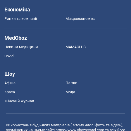
Економіка
Ринки та компанії
Макроекономіка
MedOboz
Новини медицини
MAMACLUB
Covid
Шоу
Афіша
Плітки
Краса
Мода
Жіночий журнал
Використання будь-яких матеріалів ( в тому числі фото- та відео-),
розміщених на цьому сайті
https://www.obozrevatel.com
та всіх його