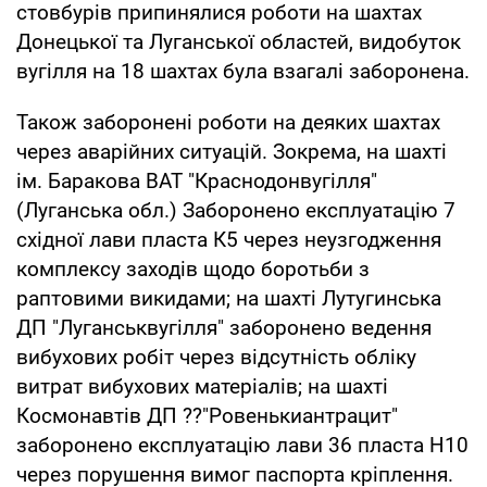
стовбурів припинялися роботи на шахтах
Донецької та Луганської областей, видобуток
вугілля на 18 шахтах була взагалі заборонена.
Також заборонені роботи на деяких шахтах
через аварійних ситуацій. Зокрема, на шахті
ім. Баракова ВАТ "Краснодонвугілля"
(Луганська обл.) Заборонено експлуатацію 7
східної лави пласта К5 через неузгодження
комплексу заходів щодо боротьби з
раптовими викидами; на шахті Лутугинська
ДП "Луганськвугілля" заборонено ведення
вибухових робіт через відсутність обліку
витрат вибухових матеріалів; на шахті
Космонавтів ДП ??"Ровенькиантрацит"
заборонено експлуатацію лави 36 пласта Н10
через порушення вимог паспорта кріплення.