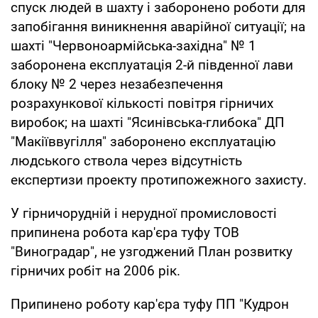
спуск людей в шахту і заборонено роботи для
запобігання виникнення аварійної ситуації; на
шахті "Червоноармійська-західна" № 1
заборонена експлуатація 2-й південної лави
блоку № 2 через незабезпечення
розрахункової кількості повітря гірничих
виробок; на шахті "Ясинівська-глибока" ДП
"Макіїввугілля" заборонено експлуатацію
людського ствола через відсутність
експертизи проекту протипожежного захисту.
У гірничорудній і нерудної промисловості
припинена робота кар'єра туфу ТОВ
"Виноградар", не узгоджений План розвитку
гірничих робіт на 2006 рік.
Припинено роботу кар'єра туфу ПП "Кудрон