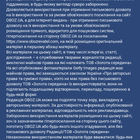
піддоменах, в будь-якому вигляді суворо заборонено.
Дозволяється використання при отриманні письмового дозволу
на їх використання та за умови обов'язкового посилання на сайт
OBOZ.UA, а для інтернет-видань - при отриманні письмового
дозволу на їх використання та за умови обов'язкового
розміщення прямого, відкритого для пошукових систем,
гіперпосилання на сторінку OBOZ.UA за посиланням
https://www.obozrevatel.com
, на якій розміщено оригінальний
матеріал в першому абзаці матеріалу.
Всі матеріали на цьому сайті, в тому числі інтерв’ю, статті,
дослідження – є службовими творами журналістів редакції,
виключні майнові права на які належать ТОВ «Золота середина».
На всі опубліковані фотоматеріали Getty Images редакція має
майнові права, які захищаються законом України «Про авторські
права та суміжні права», ніхто не має права без письмового
дозволу ТОВ «Золота середина» їх використовувати, вони не
підлягають подальшому відтворенню, перекладу, поширенню в
будь-якій формі.
Редакція OBOZ.UA може не поділяти точку зору, викладену в
авторському матеріалі. За достовірність інформації, опублікованої
в рекламних матеріалах, відповідальність несе рекламодавець.
Заборонено використання матеріалів розміщених на цьому сайті,
хоч із зазначенням гіперпосилання на сторінку цього сайту,
логотипу OBOZ.UA або будь-якого іншого згадування, але без
письмового дозволу Редакції/ТОВ «Золота середина»
Незаконним використанням матеріалів буде вважатися: будь-яке