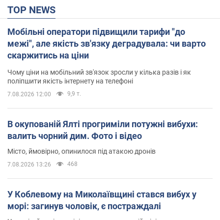
TOP NEWS
Мобільні оператори підвищили тарифи "до
межі", але якість зв'язку деградувала: чи варто
скаржитись на ціни
Чому ціни на мобільний зв'язок зросли у кілька разів і як
поліпшити якість інтернету на телефоні
9,9 т.
7.08.2026 12:00
В окупованій Ялті прогриміли потужні вибухи:
валить чорний дим. Фото і відео
Місто, ймовірно, опинилося під атакою дронів
468
7.08.2026 13:26
У Коблевому на Миколаївщині стався вибух у
морі: загинув чоловік, є постраждалі