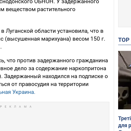
аснодонского ОБНОН. У задержанного
ым веществом растительного
 Луганской области установила, что в
с (высушенная марихуана) весом 150 г.
TO
.
сь, что против задержанного гражданина
вное дело за содержание наркопритона
). Задержанный находился на подписке о
ься от правосудия на территории
ная Украина.
Трет
для 