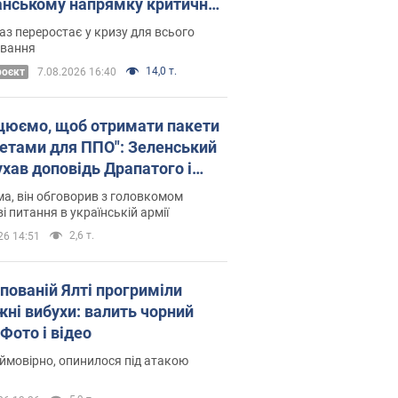
нському напрямку критичний
омфорт: як це вдалося
аз переростає у кризу для всього
овання
14,0 т.
роєкт
7.08.2026 16:40
цюємо, щоб отримати пакети
кетами для ППО": Зеленський
ухав доповідь Драпатого і
сував нові кроки
а, він обговорив з головкомом
і питання в українській армії
2,6 т.
26 14:51
упованій Ялті прогриміли
жні вибухи: валить чорний
Фото і відео
 ймовірно, опинилося під атакою