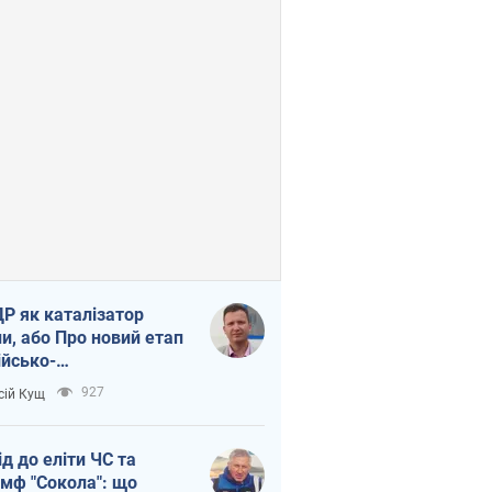
Р як каталізатор
ни, або Про новий етап
ійсько-
нічнокорейського
927
сій Кущ
зу
ід до еліти ЧС та
умф "Сокола": що