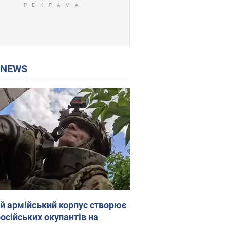
P NEWS
ій армійський корпус створює
російських окупантів на