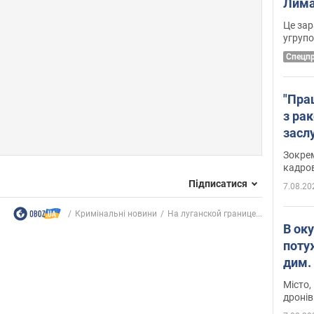
Лима
диск
Це зар
угруп
Cпецп
"Пра
з ра
засл
анон
Зокрем
кадров
Підписатися
7.08.20
Кримінальні новини
На луганской границе...
В ок
поту
дим. 
Місто,
дронів