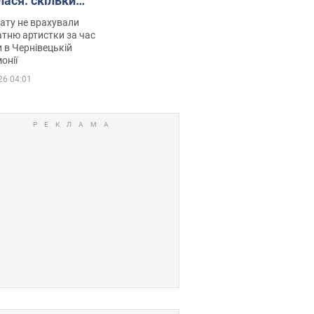
лася: скільки
мувала співачка
ату не врахували
тню артистки за час
 в Чернівецькій
онії
26 04:01