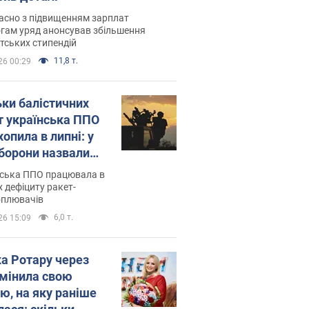
асно з підвищенням зарплат
гам уряд анонсував збільшення
тських стипендій
11,8 т.
26 00:29
ьки балістичних
т українська ППО
опила в липні: у
борони назвали
у
нська ППО працювала в
 дефіциту ракет-
оплювачів
6,0 т.
26 15:09
ка Ротару через
змінила свою
ю, на яку раніше