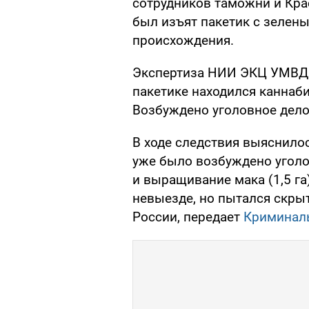
сотрудников таможни и Кр
был изъят пакетик с зелен
происхождения.
Экспертиза НИИ ЭКЦ УМВД в
пакетике находился каннаби
Возбуждено уголовное дело
В ходе следствия выяснило
уже было возбуждено уголо
и выращивание мака (1,5 га
невыезде, но пытался скрыт
России, передает
Криминаль