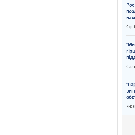
Рос
поз
нас
тем
Серг
"Ми
гір
під
рак
Серг
"Ва
вит
обс
вря
Укра
офі