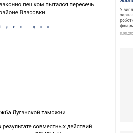
жалі
езаконно пешком пытался пересечь
отри
У випл
районе Власовки.
зарпла
роботи
філарм
ідео дня
8.08.20
ужба Луганской таможни.
 результате совместных действий