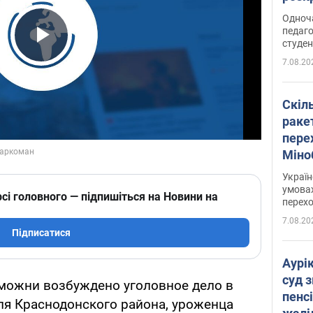
Одноч
педаго
студен
Play Video
7.08.20
Скіл
раке
перех
Міно
цифр
Украї
умовах
сі головного — підпишіться на Новини на
перех
7.08.20
Підписатися
Аурі
суд 
можни возбуждено уголовное дело в
пенсі
ля Краснодонского района, уроженца