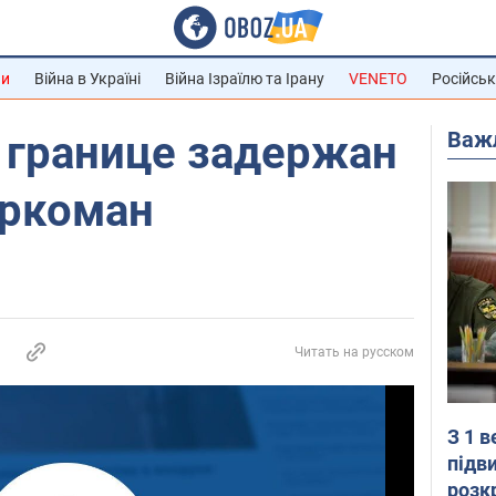
ни
Війна в Україні
Війна Ізраїлю та Ірану
VENETO
Російськ
Важ
 границе задержан
аркоман
Читать на русском
З 1 
підв
розк