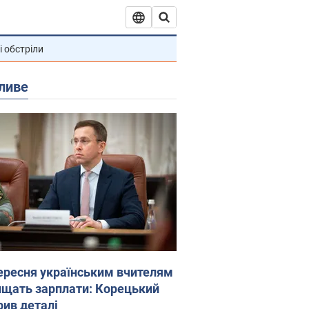
і обстріли
ливе
вересня українським вчителям
ищать зарплати: Корецький
рив деталі