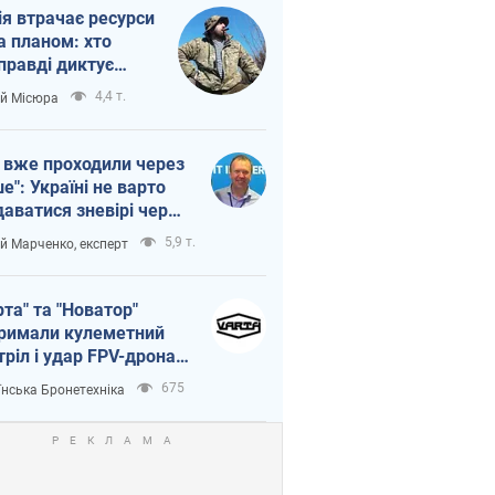
ія втрачає ресурси
а планом: хто
правді диктує
п війни
4,4 т.
ій Місюра
 вже проходили через
ше": Україні не варто
даватися зневірі через
етний терор
5,9 т.
ій Марченко, експерт
рта" та "Новатор"
римали кулеметний
тріл і удар FPV-дрона,
тувавши життя
675
їнська Бронетехніка
церу ЗСУ