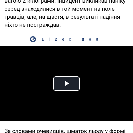
вагою 2 кілограми. Інцидент викликав паніку
серед знаходилися в той момент на поле
гравців, але, на щастя, в результаті падіння
ніхто не постраждав.
Відео дня
Play Video
За словами очевидців, шматок льоду у формі