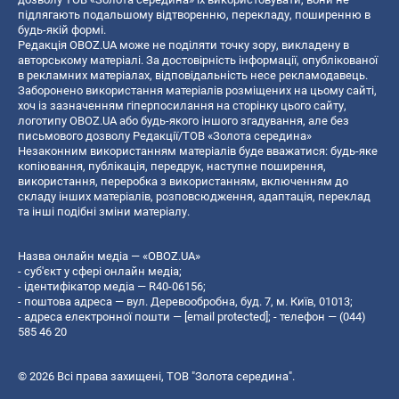
підлягають подальшому відтворенню, перекладу, поширенню в
будь-якій формі.
Редакція OBOZ.UA може не поділяти точку зору, викладену в
авторському матеріалі. За достовірність інформації, опублікованої
в рекламних матеріалах, відповідальність несе рекламодавець.
Заборонено використання матеріалів розміщених на цьому сайті,
хоч із зазначенням гіперпосилання на сторінку цього сайту,
логотипу OBOZ.UA або будь-якого іншого згадування, але без
письмового дозволу Редакції/ТОВ «Золота середина»
Незаконним використанням матеріалів буде вважатися: будь-яке
копiювання, публiкацiя, передрук, наступне поширення,
використання, переробка з використанням, включенням до
складу інших матеріалів, розповсюдження, адаптація, переклад
та інші подібні зміни матеріалу.
Назва онлайн медіа — «OBOZ.UA»
- суб'єкт у сфері онлайн медіа;
- ідентифікатор медіа — R40-06156;
- поштова адреса — вул. Деревообробна, буд. 7, м. Київ, 01013;
- адреса електронної пошти —
[email protected]
; - телефон — (044)
585 46 20
© 2026 Всі права захищені, ТОВ "Золота середина".