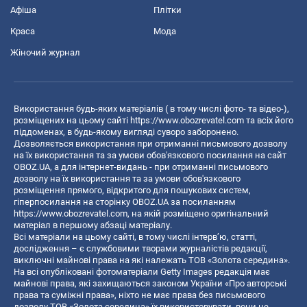
Афіша
Плітки
Краса
Мода
Жіночий журнал
Використання будь-яких матеріалів ( в тому числі фото- та відео-),
розміщених на цьому сайті
https://www.obozrevatel.com
та всіх його
піддоменах, в будь-якому вигляді суворо заборонено.
Дозволяється використання при отриманні письмового дозволу
на їх використання та за умови обов'язкового посилання на сайт
OBOZ.UA, а для інтернет-видань - при отриманні письмового
дозволу на їх використання та за умови обов'язкового
розміщення прямого, відкритого для пошукових систем,
гіперпосилання на сторінку OBOZ.UA за посиланням
https://www.obozrevatel.com
, на якій розміщено оригінальний
матеріал в першому абзаці матеріалу.
Всі матеріали на цьому сайті, в тому числі інтерв’ю, статті,
дослідження – є службовими творами журналістів редакції,
виключні майнові права на які належать ТОВ «Золота середина».
На всі опубліковані фотоматеріали Getty Images редакція має
майнові права, які захищаються законом України «Про авторські
права та суміжні права», ніхто не має права без письмового
дозволу ТОВ «Золота середина» їх використовувати, вони не