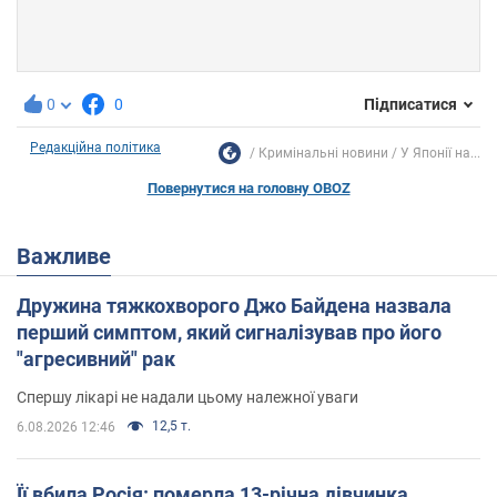
0
0
Підписатися
Редакційна політика
Кримінальні новини
У Японії на...
Повернутися на головну OBOZ
Важливе
Дружина тяжкохворого Джо Байдена назвала
перший симптом, який сигналізував про його
"агресивний" рак
Спершу лікарі не надали цьому належної уваги
12,5 т.
6.08.2026 12:46
Її вбила Росія: померла 13-річна дівчинка,