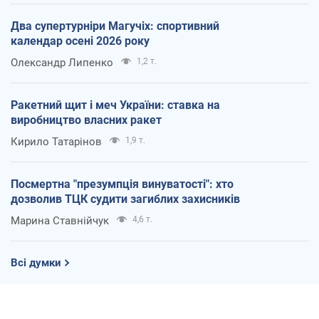
Два супертурніри Магучіх: спортивний
календар осені 2026 року
Олександр Липенко
1,2 т.
Ракетний щит і меч України: ставка на
виробництво власних ракет
Кирило Татарінов
1,9 т.
Посмертна "презумпція винуватості": хто
дозволив ТЦК судити загиблих захисників
Марина Ставнійчук
4,6 т.
Всі думки