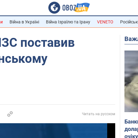
ни
Війна в Україні
Війна Ізраїлю та Ірану
VENETO
Російськ
Важ
МЗС поставив
їнському
Читать на русском
Банк
дола
очік