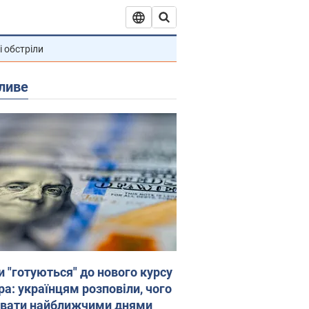
і обстріли
ливе
и "готуються" до нового курсу
ра: українцям розповіли, чого
увати найближчими днями