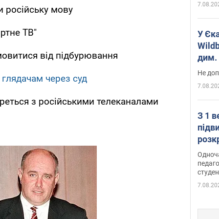
7.08.20
и російську мову
ртне ТВ"
У Єк
Wildb
мовитися від підбурювання
дим. 
Не доп
 глядачам через суд
7.08.20
реться з російськими телеканалами
З 1 
підв
розк
Одноч
педаго
студен
7.08.20