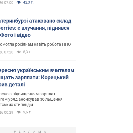
42,3 т.
26 07:00
атеринбурзі атаковано склад
erries: є влучання, піднявся
Фото і відео
омогла росіянам навіть робота ППО
8,3 т.
26 07:20
вересня українським вчителям
ищать зарплати: Корецький
рив деталі
асно з підвищенням зарплат
гам уряд анонсував збільшення
тських стипендій
9,6 т.
26 00:29