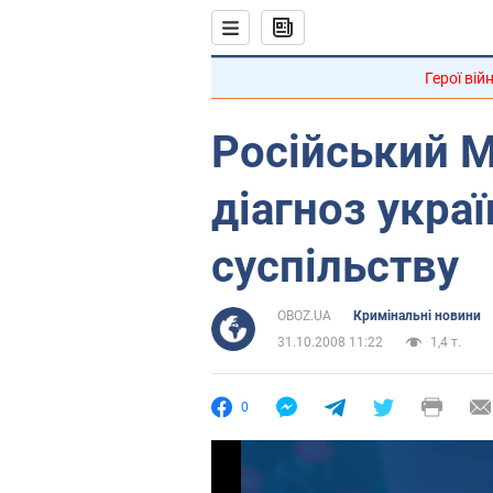
Герої вій
Російський 
діагноз укра
суспільству
OBOZ.UA
Кримінальні новини
31.10.2008 11:22
1,4 т.
0