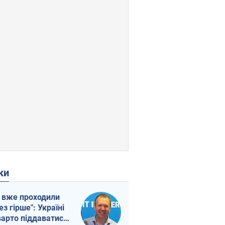
ки
 вже проходили
ез гірше": Україні
варто піддаватися