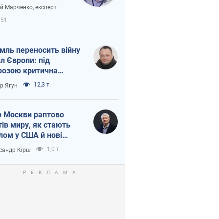
вірі через
ій Марченко, експерт
етний терор
951
мль переносить війну
ил Європи: під
розою критична
істика
12,3 т.
ор Ягун
 Москви раптово
тів миру, як стають
лом у США й нові
аїнські топ-рейтинги
1,0 т.
сандр Кірш