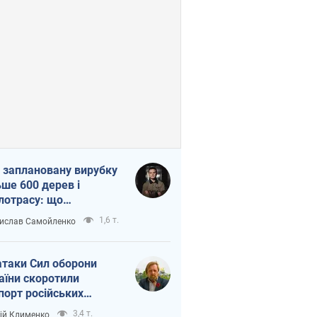
 заплановану вирубку
ьше 600 дерев і
лотрасу: що
бувається на Теремках
1,6 т.
ислав Самойленко
иєві
атаки Сил оборони
аїни скоротили
порт російських
топродуктів
3,4 т.
ій Клименко