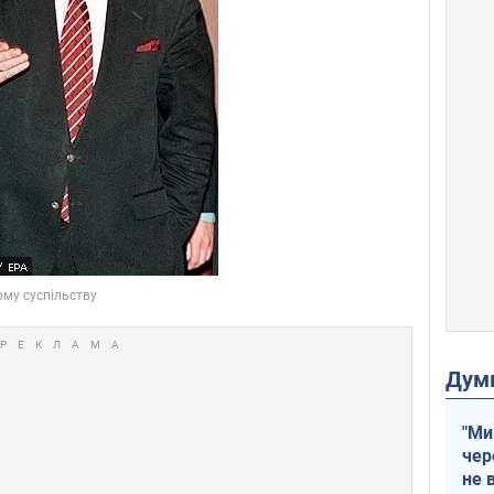
Дум
"Ми
чер
не 