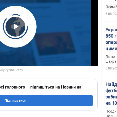
Яким б
6.08.20
Укра
Play Video
850 г
опера
цими
Як не 
шахра
6.08.20
Найд
сі головного — підпишіться на Новини на
футб
заби
Підписатися
на 10
Віде
Поєдин
Польщ