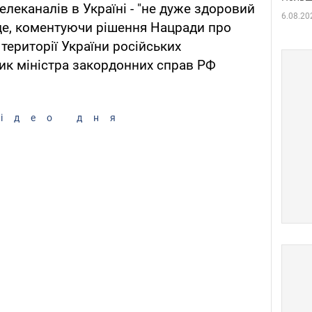
леканалів в Україні - "не дуже здоровий
6.08.20
це, коментуючи рішення Нацради про
території України російських
ник міністра закордонних справ РФ
ідео дня