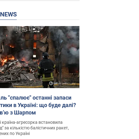
P NEWS
ль "спалює" останні запаси
тики в Україні: що буде далі?
рв’ю з Шарпом
і країна-агресорка встановила
д" за кількістю балістичних ракет,
них по Україні