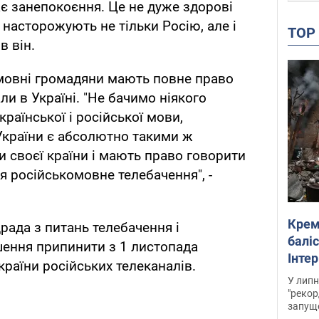
ає занепокоєння. Це не дуже здорові
 насторожують не тільки Росію, але і
TO
в він.
омовні громадяни мають повне право
ли в Україні. "Не бачимо ніякого
раїнської і російської мови,
України є абсолютно такими ж
 своєї країни і мають право говорити
 російськомовне телебачення", -
Крем
рада з питань телебачення і
баліс
шення припинити з 1 листопада
Інте
країни російських телеканалів.
У липн
"рекор
запуще