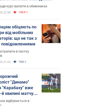
уде курс валюти в обмінниках
149,9 т.
26 22:58
їнцям обіцяють по
рн від мобільних
торів: що не так з
 повідомленнями
потрапити в пастку
їв
14,6 т.
26 21:02
орожчий
оліст "Динамо"
в "Карабаху" вже
-й хвилині матчу.
о
ок відбувається в
і