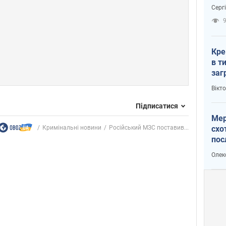
зне
Серг
рак
Кре
в т
заг
лог
Вікт
Підписатися
Мер
Кримінальні новини
Російський МЗС поставив...
схо
пос
укр
Олек