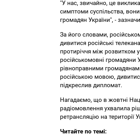
"У нас, звичайно, це виклик
симптоми суспільства, вони
громадян України", - зазначи
За його словами, російськ
дивитися російські телекана
протиріччя між розвитком ук
російськомовні громадяни 
рівноправними громадянами
російською мовою, дивитися
підкреслив дипломат.
Нагадаємо, що в жовтні Нац
радіомовлення ухвалила рі
ретрансляцію на території У
Читайте по темі: