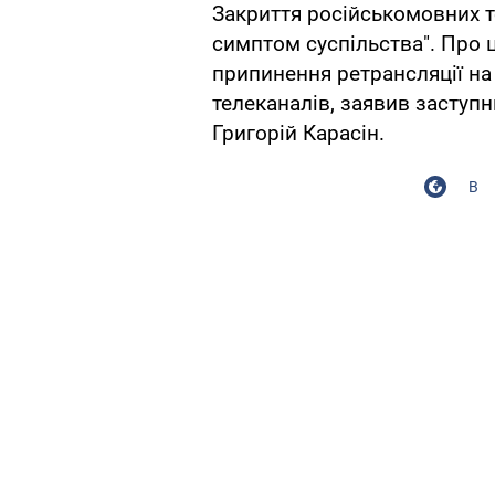
Закриття російськомовних те
симптом суспільства". Про 
припинення ретрансляції на 
телеканалів, заявив заступ
Григорій Карасін.
В