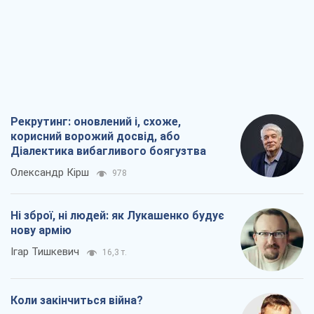
Ігар Тишкевич
16,3 т.
Коли закінчиться війна?
Юрій Хрістензен
12,3 т.
Україна вступила в надзвичайний
економічний стан. Чи є світло вкінці
тунелю?
Вадим Денисенко
9,8 т.
Всі думки