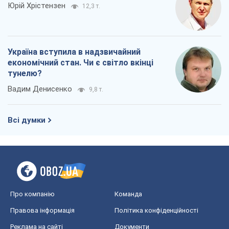
Про компанію
Команда
Правова інформація
Політика конфіденційності
Реклама на сайті
Документи
Редакційна політика
Журналісти OBOZ.UA на місці
подій
OBOZ.UA
Політика
Світ
Розслідування
Блоги
Суспільство
Регіони України
Київ
Харків
Запоріжжя
Дніпро