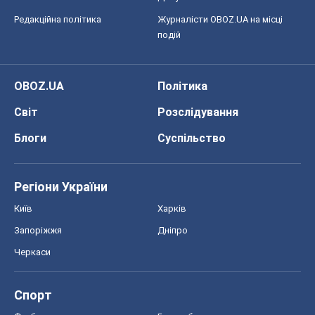
Черкаси
Спорт
Футбол
Баскетбол
Хокей
Бокс
Формула-1
Моя школа
ГДЗ
Підручники
Онлайн уроки
ДПА
ЗНО
НМТ
СНД посібники
Авто
Тест Драйв
Електромобілі