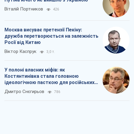
Рекрутинг: оновлений і, схоже,
корисний ворожий досвід, або
Діалектика вибагливого боягузтва
Олександр Кірш
978
Ні зброї, ні людей: як Лукашенко будує
нову армію