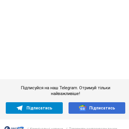
Підписатись
Підписатись
Кримінальні новини
Терористи застосували танки:...
Важливе
Якою була оригінальна версія гімну України та
чому її боялася Російська імперія: про це не