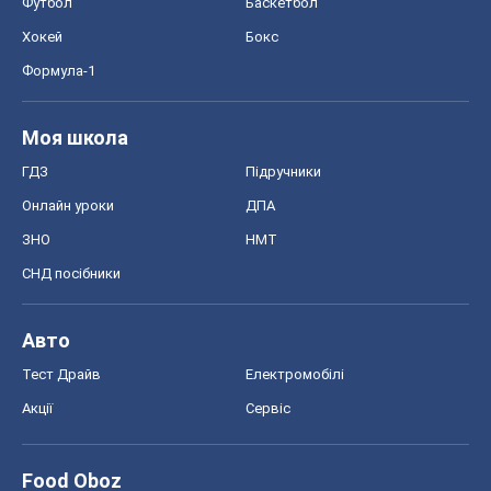
Акції
Сервіс
Food Oboz
Рецепти
Напої
Дієти
Економіка
Ринки та компанії
Макроекономіка
MedOboz
Новини медицини
MAMACLUB
Шоу
Афіша
Плітки