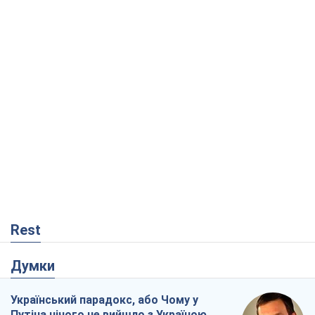
Думки
Український парадокс, або Чому у
Путіна нічого не вийшло з Україною
Віталій Портников
426
Москва висуває претензії Пекіну:
дружба перетворюється на залежність
Росії від Китаю
Віктор Каспрук
3,0 т.
У полоні власних міфів: як
Костянтинівка стала головною
ідеологічною пасткою для російських
окупантів
Дмитро Снєгирьов
786