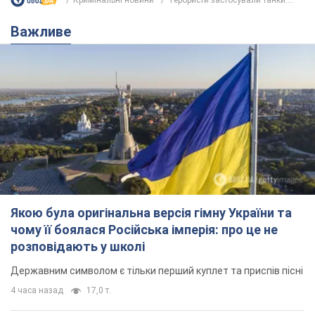
розповідають у школі
Державним символом є тільки перший куплет та приспів пісні
4 часа назад
17,0 т.
Олександру Пономарьову – 53: що
відомо про трьох дітей секс-
символа 90-х та який вигляд вони
мають
За розвитком кар'єри артист не забував про
особисте щастя
9 часов назад
8,5 т.
У ПриватБанку розповіли, чи дійсні
долари 1996 року: чи приймають
обмінники та банки такі купюри
Що робити, якщо банки та обмінні пункти не
приймають старі долари
11 часов назад
76,6 т.