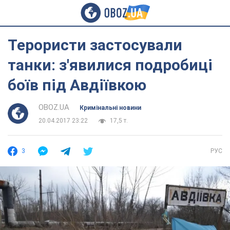
Терористи застосували
танки: з'явилися подробиці
боїв під Авдіївкою
OBOZ.UA
Кримінальні новини
20.04.2017 23:22
17,5 т.
3
РУС