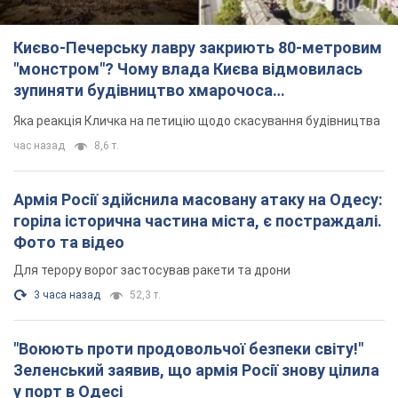
"Воюють проти продовольчої безпеки світу!"
Зеленський заявив, що армія Росії знову цілила
у порт в Одесі
Лише за тиждень проти України використали десятки ракет,
більшість із яких – балістичні
2 часа назад
624