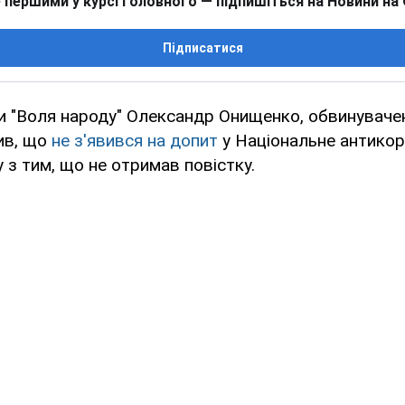
 першими у курсі головного — підпишіться на Новини на
Підписатися
и "Воля народу" Олександр Онищенко, обвинувачен
вив, що
не з'явився на допит
у Національне антикор
у з тим, що не отримав повістку.