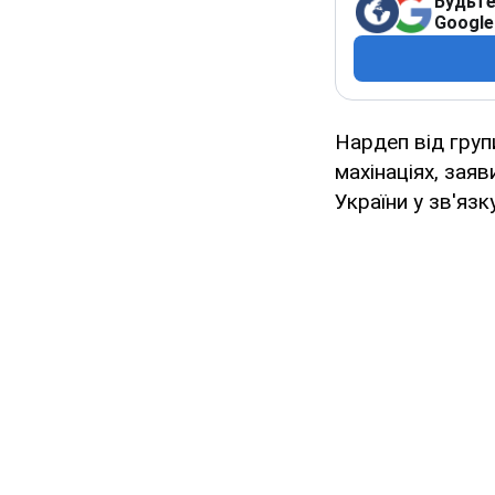
Будьте
Google
Нардеп від груп
махінаціях, зая
України у зв'язк