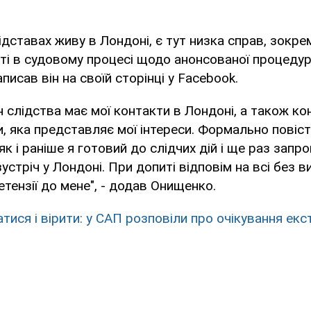
підставах живу в Лондоні, є тут низка справ, зокр
ті в судовому процесі щодо анонсованої процедур
написав він на своїй сторінці у Facebook.
ан слідства має мої контакти в Лондоні, а також ко
, яка представляє мої інтереси. Формально повіст
як і раніше я готовий до слідчих дій і ще раз зап
зустріч у Лондоні. При допиті відповім на всі без в
етензії до мене", - додав Онищенко.
тися і вірити: у САП розповіли про очікування екс