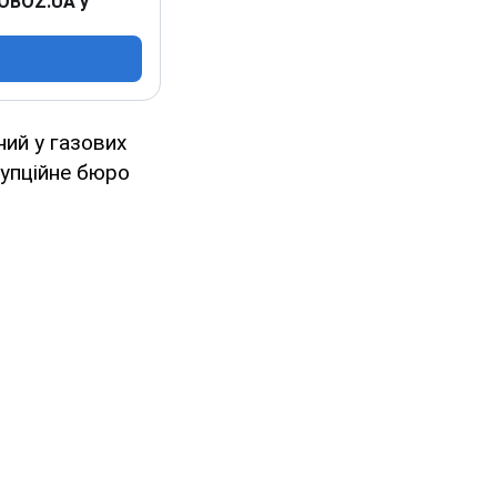
 OBOZ.UA у
ий у газових
упційне бюро