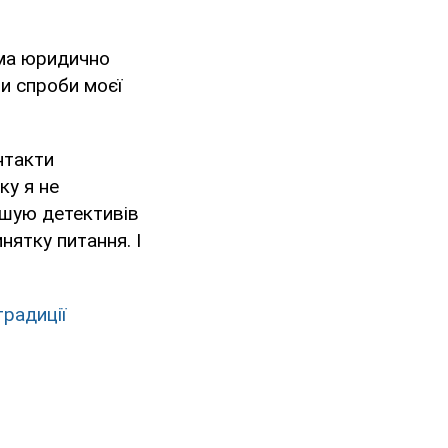
ема юридично
и спроби моєї
нтакти
ку я не
рошую детективів
инятку питання. І
традиції