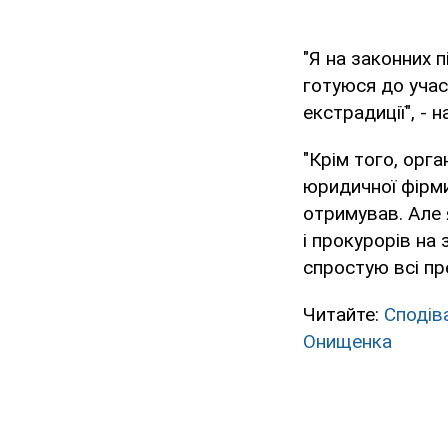
"Я на законних 
готуюся до учас
екстрадиції", - 
"Крім того, орг
юридичної фірми
отримував. Але 
і прокурорів на 
спростую всі пр
Читайте:
Сподіва
Онищенка