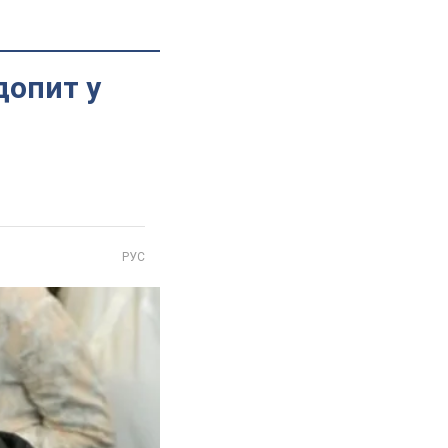
допит у
РУС