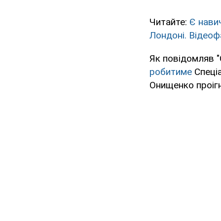
Читайте:
Є нави
Лондоні. Відеоф
Як повідомляв 
робитиме
Спеціа
Онищенко проігн