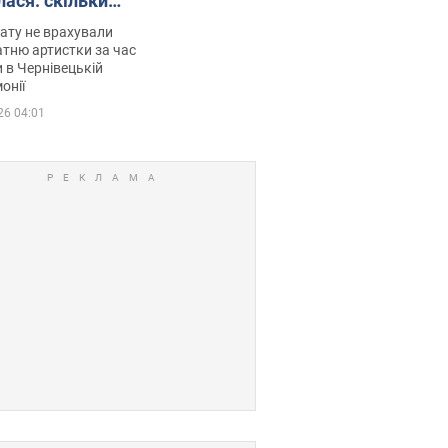
лася: скільки
мувала співачка
ату не врахували
тню артистки за час
 в Чернівецькій
онії
26 04:01