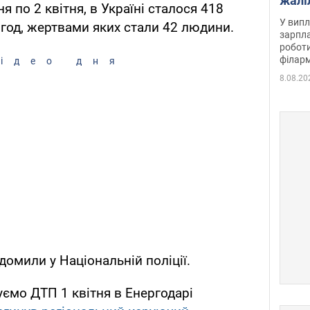
жалі
я по 2 квітня, в Україні сталося 418
отри
У випл
год, жертвами яких стали 42 людини.
зарпла
роботи
філарм
ідео дня
8.08.20
домили у Національній поліції.
ємо ДТП 1 квітня в Енергодарі