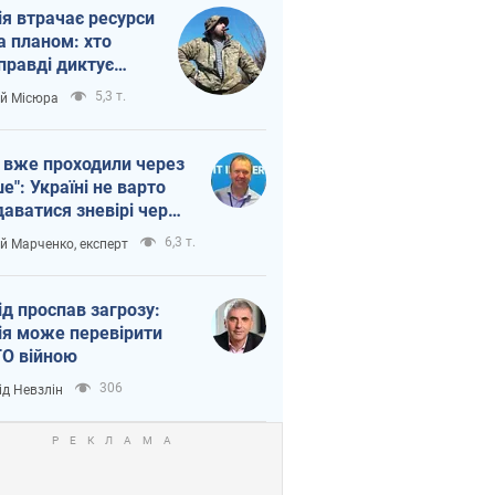
ія втрачає ресурси
а планом: хто
правді диктує
п війни
5,3 т.
ій Місюра
 вже проходили через
ше": Україні не варто
даватися зневірі через
етний терор
6,3 т.
ій Марченко, експерт
ід проспав загрозу:
ія може перевірити
О війною
306
ід Невзлін