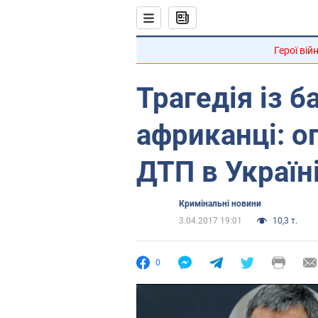
Герої вій
Трагедія із б
африканці: о
ДТП в Україн
Кримінальні новини
3.04.2017 19:01
10,3 т.
0