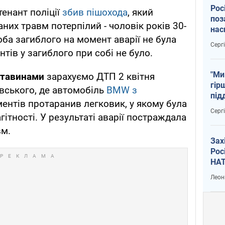
Рос
тенант поліції
збив пішохода
, який
поз
аних травм потерпілий - чоловік років 30-
нас
соба загиблого на момент аварії не була
тем
Серг
нтів у загиблого при собі не було.
"Ми
ставинами
зарахуємо ДТП 2 квітня
гір
овського, де автомобіль
BMW з
під
ментів протаранив легковик, у якому була
рак
Серг
гітності. У результаті аварії постраждала
вм.
Зах
Рос
НАТ
Леон