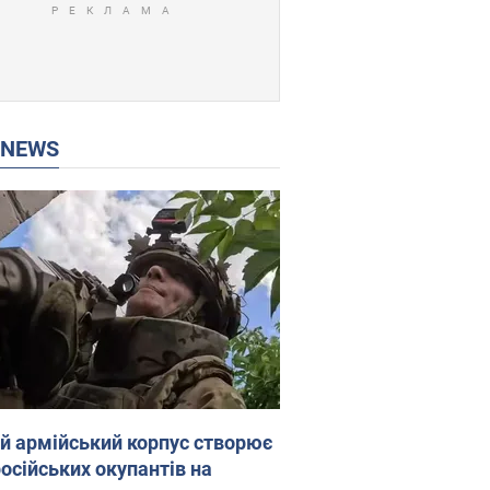
P NEWS
ій армійський корпус створює
російських окупантів на