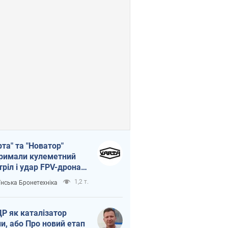
рта" та "Новатор"
римали кулеметний
тріл і удар FPV-дрона,
тувавши життя
1,2 т.
їнська Бронетехніка
церу ЗСУ
Р як каталізатор
ни, або Про новий етап