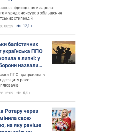
асно з підвищенням зарплат
гам уряд анонсував збільшення
тських стипендій
12,1 т.
26 00:29
ьки балістичних
т українська ППО
опила в липні: у
борони назвали
у
нська ППО працювала в
 дефіциту ракет-
оплювачів
6,4 т.
26 15:09
ка Ротару через
змінила свою
ю, на яку раніше