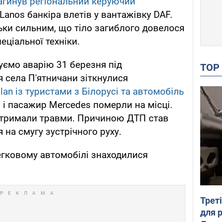
агинув регіональний керуючий
anos банкіра влетів у вантажівку DAF.
льки сильним, що тіло загиблого довелося
ціальної техніки.
ємо аварію 31 березня під
TO
я села П'ятничани зіткнулися
an із туристами з Білорусі та автомобіль
ій і пасажир Mercedes померли на місці.
отримали травми. Причиною ДТП став
 на смугу зустрічного руху.
легковому автомобілі знаходилися
Трет
для 