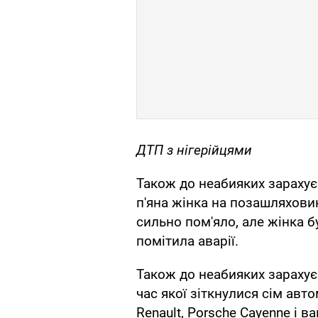
ДТП з нігерійцями
Також до неабияких зарахує
п'яна жінка на позашляхов
сильно пом'яло, але жінка бу
помітила аварії.
Також до неабияких зарахує
час якої зіткнулися сім авто
Renault, Porsche Cayenne і в