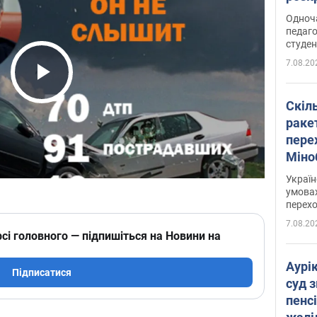
Одноч
педаго
студен
7.08.20
Play Video
Скіл
раке
перех
Міно
цифр
Украї
умовах
перех
7.08.20
сі головного — підпишіться на Новини на
Аурі
Підписатися
суд 
пенсі