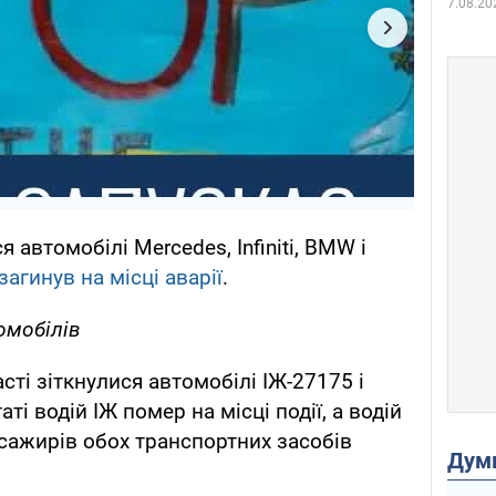
7.08.20
я автомобілі Mercedes, Infiniti, BMW і
загинув на місці аварії
.
омобілів
сті зіткнулися автомобілі ІЖ-27175 і
аті водій ІЖ помер на місці події, а водій
сажирів обох транспортних засобів
Дум