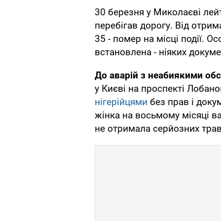
30 березня у Миколаєві лей
перебігав дорогу. Від отрим
35 - помер на місці події. О
встановлена - ніяких докуме
До аварій з неабиякими об
у Києві на проспекті Лобан
нігерійцями
без прав і доку
жінка на восьмому місяці ва
не отримала серйозних тра