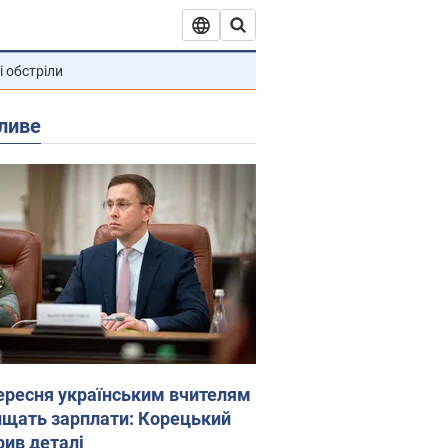
і обстріли
ливе
вересня українським вчителям
ищать зарплати: Корецький
рив деталі