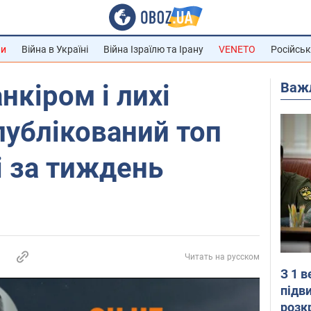
ни
Війна в Україні
Війна Ізраїлю та Ірану
VENETO
Російськ
Важ
анкіром і лихі
публікований топ
і за тиждень
Читать на русском
З 1 
підв
розк