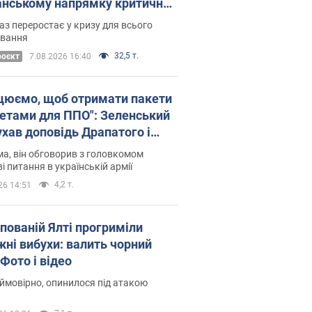
нському напрямку критичний
омфорт: як це вдалося
аз переростає у кризу для всього
овання
32,5 т.
роєкт
7.08.2026 16:40
цюємо, щоб отримати пакети
кетами для ППО": Зеленський
ухав доповідь Драпатого і
сував нові кроки
а, він обговорив з головкомом
і питання в українській армії
4,2 т.
26 14:51
упованій Ялті прогриміли
жні вибухи: валить чорний
Фото і відео
 ймовірно, опинилося під атакою