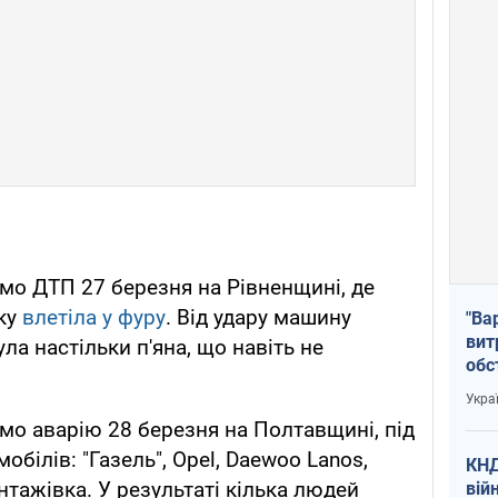
мо ДТП 27 березня на Рівненщині, де
ику
влетіла у фуру
. Від удару машину
"Ва
вит
ла настільки п'яна, що навіть не
обс
вря
Укра
офі
мо аварію 28 березня на Полтавщині, під
мобілів: "Газель", Opel, Daewoo Lanos,
КНД
антажівка. У результаті кілька людей
вій