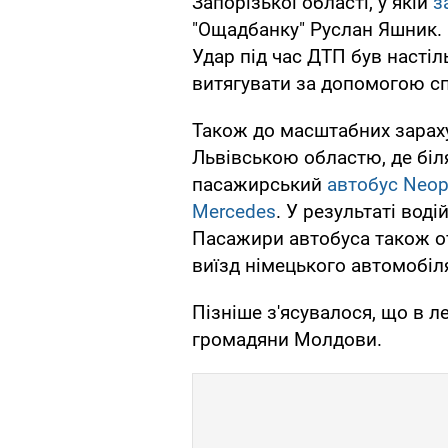
Запорізької області, у якій
з
"Ощадбанку" Руслан Яшник. L
Удар під час ДТП був насті
витягувати за допомогою спе
Також до масштабних зараху
Львівською областю, де біл
пасажирський
автобус Neopl
Mercedes
. У результаті вод
Пасажири автобуса також 
виїзд німецького автомобіля
Пізніше з'ясувалося, що в 
громадяни Молдови.