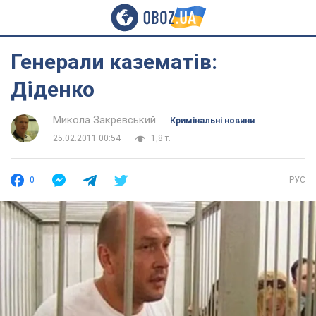
Генерали казематів:
Діденко
Микола Закревський
Кримінальні новини
25.02.2011 00:54
1,8 т.
0
РУС