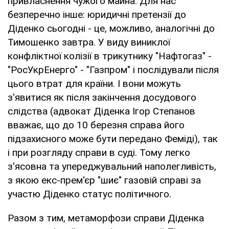
привласнення чужого майна. Для нас
безперечно інше: юридичні претензії до
Діденко сьогодні - це, можливо, аналогічні до
Тимошенко завтра. У виду виниклої
конфліктної колізії в трикутнику "Нафтогаз" -
"РосУкрЕнерго" - "Газпром" і послідували після
цього втрат для країни. І вони можуть
з'явитися як після закінчення досудового
слідства (адвокат Діденка Ігор Степанов
вважає, що до 10 березня справа його
підзахисного може бути передано Феміді), так
і при розгляду справи в суді. Тому легко
з'ясовна та упереджувальний наполегливість,
з якою екс-прем'єр "шиє" газовій справі за
участю Діденко статус політичного.
Разом з тим, метаморфози справи Діденка