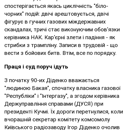
спостерігається якась циклічність "біло-
чорних" подій: двічі арештовується, двічі
фігурує в гучних газових міждержавних
скандалах, тричі стає виконуючим обов'язки
керівника НАК. Кар'єрні злети і падіння - як
стрибки з трампліну. Записи в трудовій - що
вести з бойових битв. Втім, все по порядку.
Праця і суд поруч ідуть
З початку 90-их Діденко вважається
"людиною Бакая", спочатку власника газової
"Республіки" і "Інтергазу", а згодом керівника
Держуправління справами (ДУСЯ) при
президенті Кучмі. Їх дороги перетнулися, коли
вчорашній секретар комітету комсомолу
Київського радіозаводу Ігор Діденко очолив