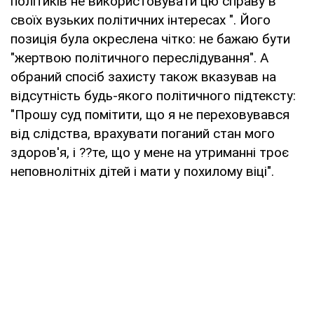
політиків не використовувати цю справу в
своїх вузьких політичних інтересах ". Його
позиція була окреслена чітко: не бажаю бути
"жертвою політичного переслідування". А
обраний спосіб захисту також вказував на
відсутність будь-якого політичного підтексту:
"Прошу суд помітити, що я не переховувався
від слідства, врахувати поганий стан мого
здоров'я, і ??те, що у мене на утриманні троє
неповнолітніх дітей і мати у похилому віці".