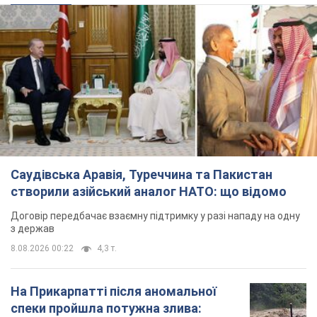
Саудівська Аравія, Туреччина та Пакистан
створили азійський аналог НАТО: що відомо
Договір передбачає взаємну підтримку у разі нападу на одну
з держав
8.08.2026 00:22
4,3 т.
На Прикарпатті після аномальної
спеки пройшла потужна злива:
дороги перетворились на річки.
Відео
Негода накрила Івано-Франківщину та
курортний Буковель
4 часа назад
6,7 т.
Хорватія принизила збірну Росії зі
спортивної гімнастики, офіційно не
допустивши до чемпіонату Європи