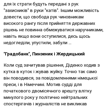
для їх страти будуть передані з рук
"захисників" в руки "катів". Іншим можливість
довести, що свобода рук чиновникам
високого рангу після прийняття державних
рішень не повинна обмежуватися наручниками,
навіть якщо вони оступилися, десь щось
недогледіли, упустили, забули ...
"Градобанк", Пинзеник і Жердицький
Коли суд зачитував рішення, Діденко ходив з
кутка в куток і жував жуйку. Точно так само
він поводився, за повідомленнями німецької
преси, і в Німеччині. Мотив судді для
початкового двомісячного арешту влітку
минулого року у політично нейтральних
спостерігачів і журналістів не викликав