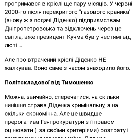
протримався в кріслі ще пару місяців. У червні
2000-го після перекритого "газового краника"
(знову ж з подачі Діденко) підприємствам
Дніпропетровська та відключень через це
світла, вже президент Кучма був у нестямі від
люті ...
Але про втрачений кріслі Діденко НЕ
жалкував. Воно саме з часом знаходило його.
Політскладової від Тимошенко
Можна, звичайно, сперечатися, на скільки
нинішня справа Діденка кримінальну, а на
скільки економічна. Але це швидше
прерогатива Генпрокуратури з її правом
оцінювати (і за своїми критеріями) розтрату і