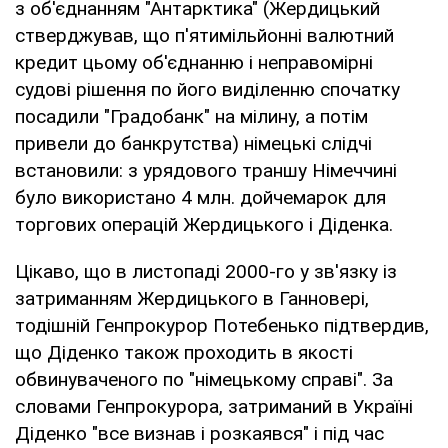
з об'єднанням "Антарктика" (Жердицький
стверджував, що п'ятимільйонні валютний
кредит цьому об'єднанню і неправомірні
судові рішення по його виділенню спочатку
посадили "Градобанк" на мілину, а потім
привели до банкрутства) німецькі слідчі
встановили: з урядового траншу Німеччині
було використано 4 млн. дойчемарок для
торгових операцій Жердицького і Діденка.
Цікаво, що в листопаді 2000-го у зв'язку із
затриманням Жердицького в Ганновері,
тодішній Генпрокурор Потебенько підтвердив,
що Діденко також проходить в якості
обвинуваченого по "німецькому справі". За
словами Генпрокурора, затриманий в Україні
Діденко "все визнав і розкаявся" і під час