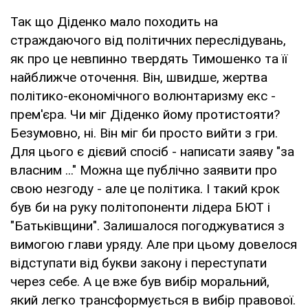
Так що Діденко мало походить на
страждаючого від політичних переслідувань,
як про це невпинно твердять Тимошенко та її
найближче оточення. Він, швидше, жертва
політико-економічного волюнтаризму екс -
прем'єра. Чи міг Діденко йому протистояти?
Безумовно, ні. Він міг би просто вийти з гри.
Для цього є дієвий спосіб - написати заяву "за
власним ..." Можна ще публічно заявити про
свою незгоду - але це політика. І такий крок
був би на руку політопоненти лідера БЮТ і
"Батьківщини". Залишалося погоджуватися з
вимогою глави уряду. Але при цьому довелося
відступати від букви закону і переступати
через себе. А це вже був вибір моральний,
який легко трансформується в вибір правової.