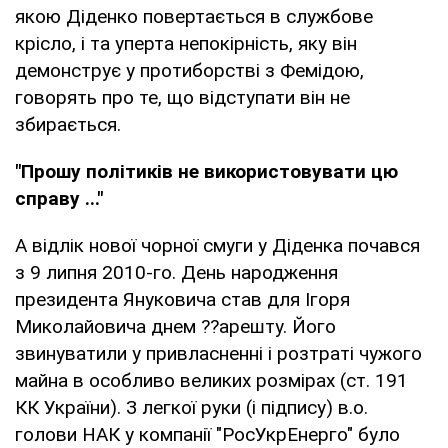
якою Діденко повертається в службове
крісло, і та уперта непокірність, яку він
демонструє у протиборстві з Фемідою,
говорять про те, що відступати він не
збирається.
"Прошу політиків не використовувати цю
справу ..."
А відлік нової чорної смуги у Діденка почався
з 9 липня 2010-го. День народження
президента Януковича став для Ігоря
Миколайовича днем ??арешту. Його
звинуватили у привласненні і розтраті чужого
майна в особливо великих розмірах (ст. 191
КК України). З легкої руки (і підпису) в.о.
голови НАК у компанії "РосУкрЕнерго" було