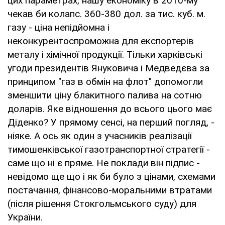
цих параметрах, нашу економіку в 2010-му
чекав би колапс. 360-380 дол. за тис. куб. м.
газу - ціна непідйомна і
неконкурентоспроможна для експортерів
металу і хімічної продукції. Тільки харківські
угоди президентів Януковича і Медведєва за
принципом "газ в обмін на флот" допомогли
зменшити ціну блакитного палива на сотню
доларів. Яке відношення до всього цього має
Діденко? У прямому сенсі, на перший погляд, -
ніяке. А ось як один з учасників реалізації
тимошенківської газотранспортної стратегії -
саме що ні є пряме. Не поклади він підпис -
невідомо ще що і як би було з цінами, схемами
постачання, фінансово-моральними втратами
(після рішення Стокгольмського суду) для
України.