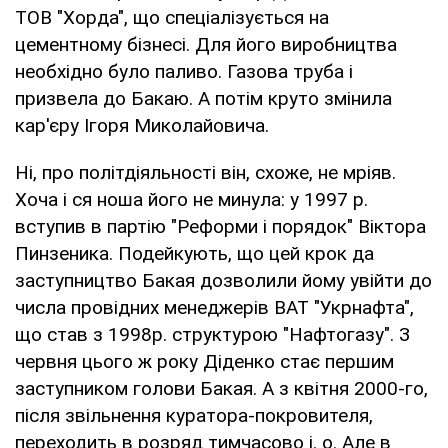
ТОВ "Хорда", що спеціалізується на
цементному бізнесі. Для його виробництва
необхідно було паливо. Газова труба і
призвела до Бакаю. А потім круто змінила
кар'єру Ігоря Миколайовича.
Ні, про політдіяльності він, схоже, не мріяв.
Хоча і ся ноша його не минула: у 1997 р.
вступив в партію "Реформи і порядок" Віктора
Пинзеника. Подейкують, що цей крок да
заступництво Бакая дозволили йому увійти до
числа провідних менеджерів ВАТ "Укрнафта",
що став з 1998р. структурою "Нафтогазу". З
червня цього ж року Діденко стає першим
заступником голови Бакая. А з квітня 2000-го,
після звільнення куратора-покровителя,
переходить в розряд тимчасово і. о. Але в