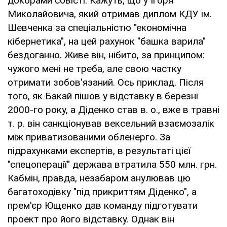
докорами совісті. Кажуть, що у Ігоря
Миколайовича, який отримав диплом КДУ ім.
Шевченка за спеціальністю "економічна
кібернетика", на цей рахунок "башка варила"
бездоганно. Живе він, нібито, за принципом:
чужого мені не треба, але свою частку
отримати зобов'язаний. Ось приклад. Після
того, як Бакай пішов у відставку в березні
2000-го року, а Діденко став в. о., вже в травні
т. р. він санкціонував вексельний взаємозалік
між приватизованими обленерго. За
підрахунками експертів, в результаті цієї
"спецоперації" держава втратила 550 млн. грн.
Кабмін, правда, незабаром анулював цю
багатоходівку "під прикриттям Діденко", а
прем'єр Ющенко дав команду підготувати
проект про його відставку. Однак він