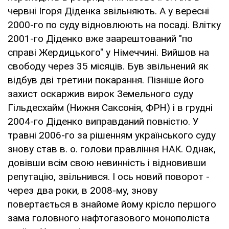
червні Ігоря Діденка звільняють. А у вересні
2000-го по суду відновлюють на посаді. Влітку
2001-го Діденко вже заарештований "по
справі Жердицького" у Німеччині. Вийшов на
свободу через 35 місяців. Був звільнений як
відбув дві третини покарання. Пізніше його
захист оскаржив вирок Земельного суду
Гільдесхайм (Нижня Саксонія, ФРН) і в грудні
2004-го Діденко виправданий повністю. У
травні 2006-го за рішенням українського суду
знову став в. о. голови правління НАК. Однак,
довівши всім свою невинність і відновивши
репутацію, звільнився. І ось новий поворот -
через два роки, в 2008-му, знову
повертається в знайоме йому крісло першого
зама головного нафтогазового монополіста