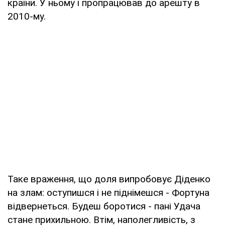
країни. У ньому і пропрацював до арешту в
2010-му.
Таке враження, що доля випробовує Діденко
на злам: оступишся і не піднімешся - Фортуна
відвернеться. Будеш боротися - пані Удача
стане прихильною. Втім, наполегливість, з