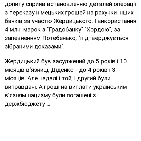
допиту сприяв встановленню деталей операції
з переказу німецьких грошей на рахунки інших
банків за участю Жердицького. І використання
4 млн. марок з "Градобанку" "Хордою", за
запевненням Потебенько, "підтверджується
зібраними доказами".
Жердицький був засуджений до 5 років і 10
місяців в'язниці, Діденко - до 4 років і 3
місяців. Але надалі і той, і другий були
виправдані. А гроші на виплати українським
в'язням нацизму були погашені з
держбюджету ...