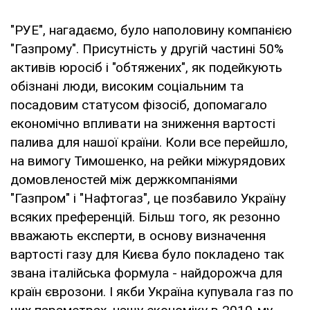
"РУЕ", нагадаємо, було наполовину компанією
"Газпрому". Присутність у другій частині 50%
активів юросіб і "обтяжених", як подейкують
обізнані люди, високим соціальним та
посадовим статусом фізосіб, допомагало
економічно впливати на зниження вартості
палива для нашої країни. Коли все перейшло,
на вимогу Тимошенко, на рейки міжурядових
домовленостей між держкомпаніями
"Газпром" і "Нафтогаз", це позбавило Україну
всяких преференцій. Більш того, як резонно
вважають експерти, в основу визначення
вартості газу для Києва було покладено так
звана італійська формула - найдорожча для
країн єврозони. І якби Україна купувала газ по