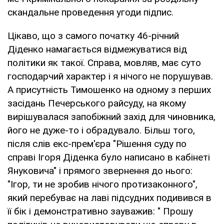
скандальне проведення угоди підпис.
Цікаво, що з самого початку 46-річний
Діденко намагається відмежуватися від
політики як такої. Справа, мовляв, має суто
господарчий характер і я нічого не порушував.
А присутність Тимошенко на одному з перших
засідань Печерського райсуду, на якому
вирішувалася запобіжний захід для чиновника,
його не дуже-то і обрадувало. Більш того,
після слів екс-прем'єра "Рішення суду по
справі Ігоря Діденка було написано в кабінеті
Януковича" і прямого звернення до нього:
"Ігор, ти не зробив нічого протизаконного",
який перебуває на лаві підсудних подивився в
її бік і демонстративно зауважив: " Прошу