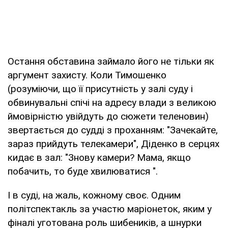
Остання обставина займало його не тільки як
аргумент захисту. Коли Тимошенко
(розуміючи, що її присутність у залі суду і
обвинувальні спічі на адресу влади з великою
ймовірністю увійдуть до сюжети теленовин)
звертається до судді з проханням: "Зачекайте,
зараз прийдуть телекамери", Діденко в серцях
кидає в зал: "Знову камери? Мама, якщо
побачить, то буде хвилюватися ".
І в суді, на жаль, кожному своє. Одним
політспектакль за участю маріонеток, яким у
фіналі уготована роль шибеників, а шнурки