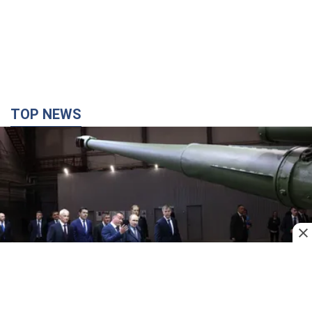
Кремль отримав "вікно можливостей", а Трамп
залишився майже без ракет: як бути Україні?
Інтерв’ю з Мельником
Думка, що в Росії закінчаться балістичні ракети, вкрай
небезпечна, наголосив експерт
час назад
6,7 т.
"Все горіло": очевидиця розповіла про загибель
3-річного хлопчика і його рідних внаслідок