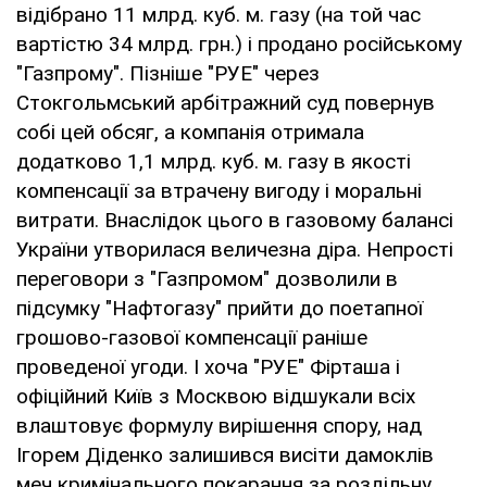
відібрано 11 млрд. куб. м. газу (на той час
вартістю 34 млрд. грн.) і продано російському
"Газпрому". Пізніше "РУЕ" через
Стокгольмський арбітражний суд повернув
собі цей обсяг, а компанія отримала
додатково 1,1 млрд. куб. м. газу в якості
компенсації за втрачену вигоду і моральні
витрати. Внаслідок цього в газовому балансі
України утворилася величезна діра. Непрості
переговори з "Газпромом" дозволили в
підсумку "Нафтогазу" прийти до поетапної
грошово-газової компенсації раніше
проведеної угоди. І хоча "РУЕ" Фірташа і
офіційний Київ з Москвою відшукали всіх
влаштовує формулу вирішення спору, над
Ігорем Діденко залишився висіти дамоклів
меч кримінального покарання за роздільну