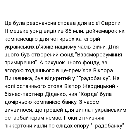
Це була резонансна справа для всієї Європи.
Німецьке уряд виділив 85 млн. дойчемарок як
компенсацію для чотирьох категорій
українських в'язнів нацизму часів війни. Для
цього був створений фонд "Взаєморозуміння і
примирення". А рахунок цього фонду, за
згодою тодішнього віце-прем'єра Віктора
Пинзеника, був відкритий у "Градобанку". На
чолі останнього стояв Віктор Жердицький -
бізнес-партнер Діденко, чия "Хорда" була
дочірньою компанією банку. З часом
виявилося, що грошей для виплат українським
остарбайтерам немає. Поки вітчизняні
пінкертони йшли по слідах спору "Градобанку"