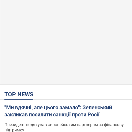
TOP NEWS
"Ми вдячні, але цього замало": Зеленський
закликав посилити санкції проти Росії
Президент подякував європейським партнерам за фінансову
підтримку