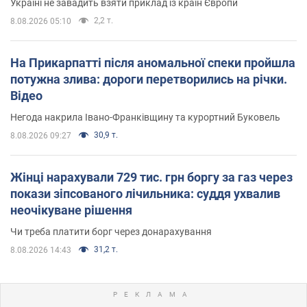
Україні не завадить взяти приклад із країн Європи
2,2 т.
8.08.2026 05:10
На Прикарпатті після аномальної спеки пройшла
потужна злива: дороги перетворились на річки.
Відео
Негода накрила Івано-Франківщину та курортний Буковель
30,9 т.
8.08.2026 09:27
Жінці нарахували 729 тис. грн боргу за газ через
покази зіпсованого лічильника: суддя ухвалив
неочікуване рішення
Чи треба платити борг через донарахування
31,2 т.
8.08.2026 14:43