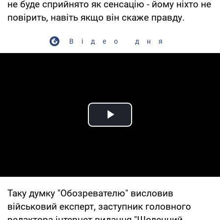
не буде сприйнято як сенсацію - йому ніхто не
повірить, навіть якщо він скаже правду.
Відео дня
Play Video
Таку думку "Обозревателю" висловив
військовий експерт, заступник головного
редактора інтернет-видання "Щоденний