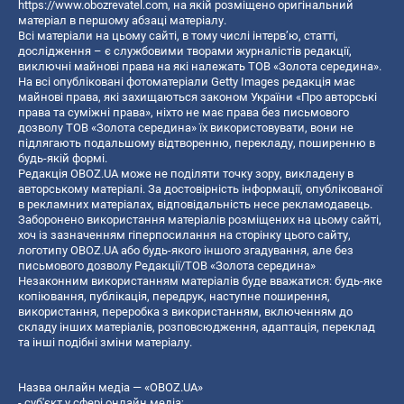
https://www.obozrevatel.com
, на якій розміщено оригінальний
матеріал в першому абзаці матеріалу.
Всі матеріали на цьому сайті, в тому числі інтерв’ю, статті,
дослідження – є службовими творами журналістів редакції,
виключні майнові права на які належать ТОВ «Золота середина».
На всі опубліковані фотоматеріали Getty Images редакція має
майнові права, які захищаються законом України «Про авторські
права та суміжні права», ніхто не має права без письмового
дозволу ТОВ «Золота середина» їх використовувати, вони не
підлягають подальшому відтворенню, перекладу, поширенню в
будь-якій формі.
Редакція OBOZ.UA може не поділяти точку зору, викладену в
авторському матеріалі. За достовірність інформації, опублікованої
в рекламних матеріалах, відповідальність несе рекламодавець.
Заборонено використання матеріалів розміщених на цьому сайті,
хоч із зазначенням гіперпосилання на сторінку цього сайту,
логотипу OBOZ.UA або будь-якого іншого згадування, але без
письмового дозволу Редакції/ТОВ «Золота середина»
Незаконним використанням матеріалів буде вважатися: будь-яке
копiювання, публiкацiя, передрук, наступне поширення,
використання, переробка з використанням, включенням до
складу інших матеріалів, розповсюдження, адаптація, переклад
та інші подібні зміни матеріалу.
Назва онлайн медіа — «OBOZ.UA»
- суб'єкт у сфері онлайн медіа;