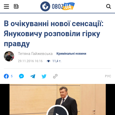
В очікуванні нової сенсації:
Януковичу розповіли гірку
правду
Тетяна Гайжевська
Кримінальні новини
29.11.2016 16:16
11,4 т.
5
РУС