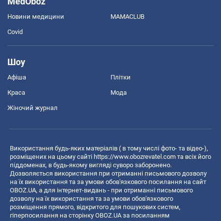
MedOboz
Новини медицини
MAMACLUB
Covid
Шоу
Афіша
Плітки
Краса
Мода
Жіночий журнал
Використання будь-яких матеріалів ( в тому числі фото- та відео-),
розміщених на цьому сайті
https://www.obozrevatel.com
та всіх його
піддоменах, в будь-якому вигляді суворо заборонено.
Дозволяється використання при отриманні письмового дозволу
на їх використання та за умови обов'язкового посилання на сайт
OBOZ.UA, а для інтернет-видань - при отриманні письмового
дозволу на їх використання та за умови обов'язкового
розміщення прямого, відкритого для пошукових систем,
гіперпосилання на сторінку OBOZ.UA за посиланням