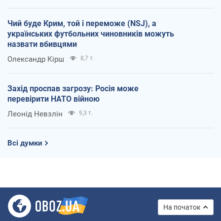
Чий буде Крим, той і переможе (NSJ), а
українських футбольних чиновників можуть
назвати вбивцями
Олександр Кірш
8,7 т.
Захід проспав загрозу: Росія може
перевірити НАТО війною
Леонід Невзлін
9,3 т.
Всі думки
На початок