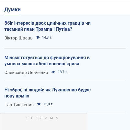
Думки
Збіг інтересів двох цинічних гравців чи
таємний план Трампа і Путіна?
Віктор Швець
14,3 т.
Мінськ готується до функціонування в
умовах масштабної воєнної кризи
Олександр Левченко
18,7 т.
Ні зброї, ні людей: як Лукашенко будує
нову армію
Ігар Тишкевич
15,8 т.