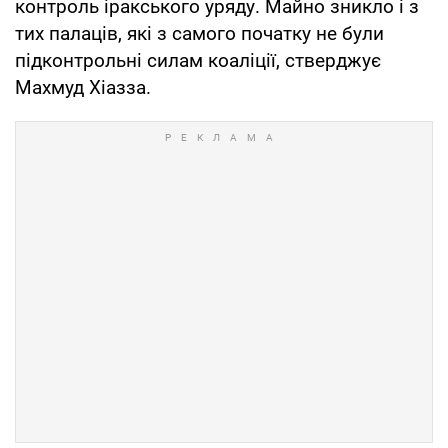
контроль іракського уряду. Майно зникло і з
тих палаців, які з самого початку не були
підконтрольні силам коаліції, стверджує
Махмуд Хіазза.