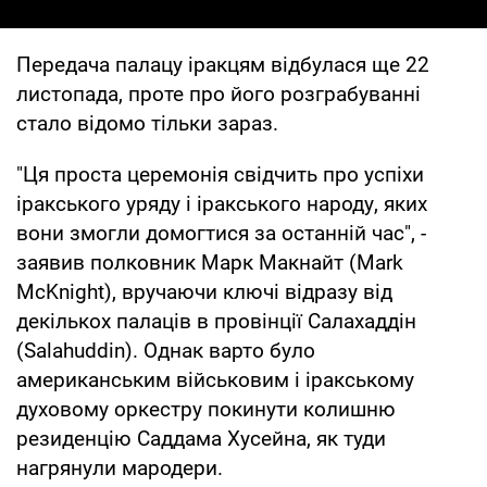
Передача палацу іракцям відбулася ще 22
листопада, проте про його розграбуванні
стало відомо тільки зараз.
"Ця проста церемонія свідчить про успіхи
іракського уряду і іракського народу, яких
вони змогли домогтися за останній час", -
заявив полковник Марк Макнайт (Mark
McKnight), вручаючи ключі відразу від
декількох палаців в провінції Салахаддін
(Salahuddin). Однак варто було
американським військовим і іракському
духовому оркестру покинути колишню
резиденцію Саддама Хусейна, як туди
нагрянули мародери.