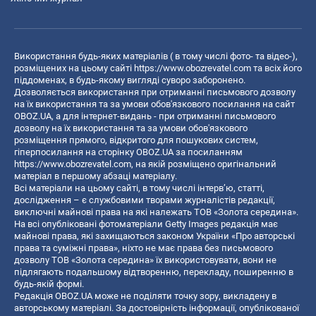
Використання будь-яких матеріалів ( в тому числі фото- та відео-),
розміщених на цьому сайті
https://www.obozrevatel.com
та всіх його
піддоменах, в будь-якому вигляді суворо заборонено.
Дозволяється використання при отриманні письмового дозволу
на їх використання та за умови обов'язкового посилання на сайт
OBOZ.UA, а для інтернет-видань - при отриманні письмового
дозволу на їх використання та за умови обов'язкового
розміщення прямого, відкритого для пошукових систем,
гіперпосилання на сторінку OBOZ.UA за посиланням
https://www.obozrevatel.com
, на якій розміщено оригінальний
матеріал в першому абзаці матеріалу.
Всі матеріали на цьому сайті, в тому числі інтерв’ю, статті,
дослідження – є службовими творами журналістів редакції,
виключні майнові права на які належать ТОВ «Золота середина».
На всі опубліковані фотоматеріали Getty Images редакція має
майнові права, які захищаються законом України «Про авторські
права та суміжні права», ніхто не має права без письмового
дозволу ТОВ «Золота середина» їх використовувати, вони не
підлягають подальшому відтворенню, перекладу, поширенню в
будь-якій формі.
Редакція OBOZ.UA може не поділяти точку зору, викладену в
авторському матеріалі. За достовірність інформації, опублікованої