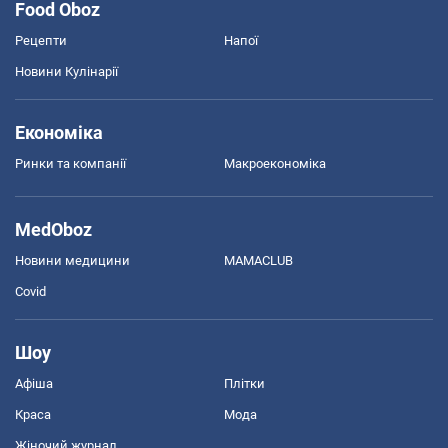
Food Oboz
Рецепти
Напої
Новини Кулінарії
Економіка
Ринки та компанії
Макроекономіка
MedOboz
Новини медицини
MAMACLUB
Covid
Шоу
Афіша
Плітки
Краса
Мода
Жіночий журнал