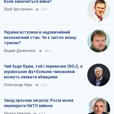
Коли закінчиться війна?
Юрій Хрістензен
3,4 т.
Україна вступила в надзвичайний
економічний стан. Чи є світло вкінці
тунелю?
Вадим Денисенко
2,8 т.
Чий буде Крим, той і переможе (NSJ), а
українських футбольних чиновників
можуть назвати вбивцями
Олександр Кірш
3,6 т.
Захід проспав загрозу: Росія може
перевірити НАТО війною
Леонід Невзлін
6,5 т.