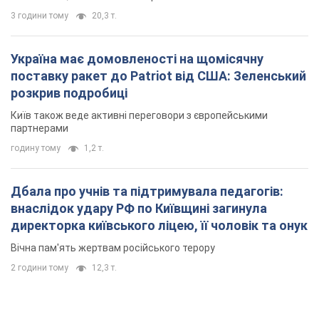
3 години тому
20,3 т.
Україна має домовленості на щомісячну
поставку ракет до Patriot від США: Зеленський
розкрив подробиці
Київ також веде активні переговори з європейськими
партнерами
годину тому
1,2 т.
Дбала про учнів та підтримувала педагогів:
внаслідок удару РФ по Київщині загинула
директорка київського ліцею, її чоловік та онук
Вічна пам'ять жертвам російського терору
2 години тому
12,3 т.