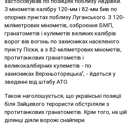
застосовував по позиціях поблизу Авдіївки.
З мінометів калібру 120-мм і 82-мм бив по
опорних пунктах поблизу Луганського. З 120-
міліметрових мінометів, озброєння БМП,
гранатометів і кулеметів великих калібрів
ворог вів вогонь по захисниках населеного
пункту Піски, а з 82-міліметрових мінометів,
протитанкових гранатометів і
великокаліберних кулеметів - по
захисниках Верхньоторецька", - йдеться у
зведенні від штабу АТО.
Також наголошується, що українські позиції
біля Зайцевого терористи обстріляли з
протитанкових гранатометів. Крім того, на цій
ділянці діяли ворожі снайпери.