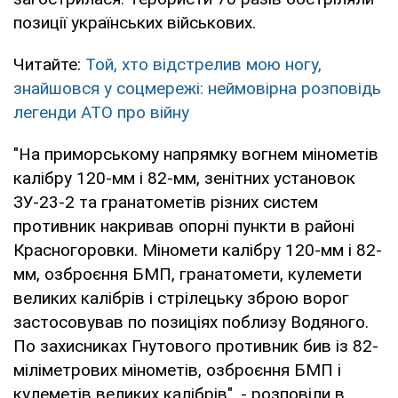
позиції українських військових.
Читайте:
Той, хто відстрелив мою ногу,
знайшовся у соцмережі: неймовірна розповідь
легенди АТО про війну
"На приморському напрямку вогнем мінометів
калібру 120-мм і 82-мм, зенітних установок
ЗУ-23-2 та гранатометів різних систем
противник накривав опорні пункти в районі
Красногоровки. Міномети калібру 120-мм і 82-
мм, озброєння БМП, гранатомети, кулемети
великих калібрів і стрілецьку зброю ворог
застосовував по позиціях поблизу Водяного.
По захисниках Гнутового противник бив із 82-
міліметрових мінометів, озброєння БМП і
кулеметів великих калібрів", - розповіли в