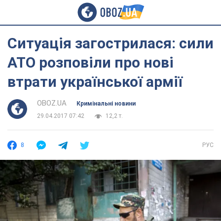
Ситуація загострилася: сили
АТО розповіли про нові
втрати української армії
OBOZ.UA
Кримінальні новини
29.04.2017 07:42
12,2 т.
8
РУС