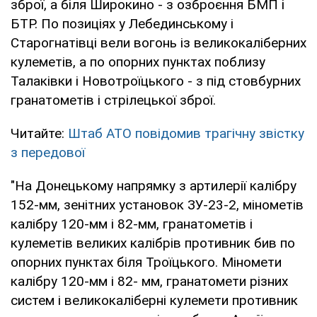
зброї, а біля Широкино - з озброєння БМП і
БТР. По позиціях у Лебединському і
Старогнатівці вели вогонь із великокаліберних
кулеметів, а по опорних пунктах поблизу
Талаківки і Новотроїцького - з під стовбурних
гранатометів і стрілецької зброї.
Читайте:
Штаб АТО повідомив трагічну звістку
з передової
"На Донецькому напрямку з артилерії калібру
152-мм, зенітних установок ЗУ-23-2, мінометів
калібру 120-мм і 82-мм, гранатометів і
кулеметів великих калібрів противник бив по
опорних пунктах біля Троїцького. Міномети
калібру 120-мм і 82- мм, гранатомети різних
систем і великокаліберні кулемети противник