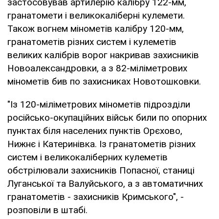
застосовував артилерію калібру 122-мм,
гранатомети і великокаліберні кулемети.
Також вогнем мінометів калібру 120-мм,
гранатометів різних систем і кулеметів
великих калібрів ворог накривав захисників
Новоалександровки, а з 82-міліметрових
мінометів бив по захисниках Новотошковки.
"Із 120-міліметрових мінометів підрозділи
російсько-окупаційних військ били по опорних
пунктах біля населених пунктів Орєхово,
Нижнє і Катеринівка. Із гранатометів різних
систем і великокаліберних кулеметів
обстрілювали захисників Попасної, станиці
Луганської та Валуйського, а з автоматичних
гранатометів - захисників Кримського", -
розповіли в штабі.