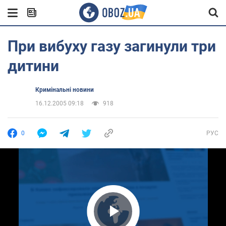
При вибуху газу загинули три
дитини
Кримінальні новини
16.12.2005 09:18
918
0
РУС