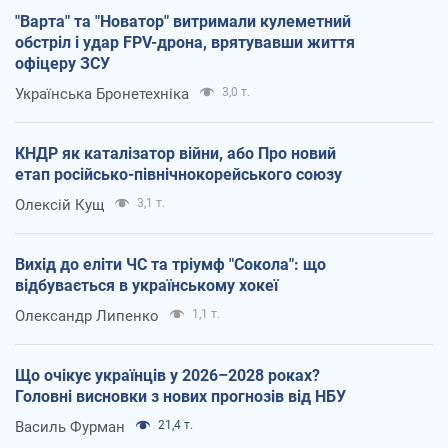
"Варта" та "Новатор" витримали кулеметний
обстріл і удар FPV-дрона, врятувавши життя
офіцеру ЗСУ
Українська Бронетехніка
3,0 т.
КНДР як каталізатор війни, або Про новий
етап російсько-північнокорейського союзу
Олексій Кущ
3,1 т.
Вихід до еліти ЧС та тріумф "Сокола": що
відбувається в українському хокеї
Олександр Липенко
1,1 т.
Що очікує українців у 2026–2028 роках?
Головні висновки з нових прогнозів від НБУ
Василь Фурман
21,4 т.