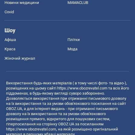
Новини медицини
MAMACLUB
Covid
Шоу
Афіша
Плітки
Краса
Мода
Жіночий журнал
Використання будь-яких матеріалів ( в тому числі фото- та відео-),
розміщених на цьому сайті
https://www.obozrevatel.com
та всіх його
піддоменах, в будь-якому вигляді суворо заборонено.
Дозволяється використання при отриманні письмового дозволу
на їх використання та за умови обов'язкового посилання на сайт
OBOZ.UA, а для інтернет-видань - при отриманні письмового
дозволу на їх використання та за умови обов'язкового
розміщення прямого, відкритого для пошукових систем,
гіперпосилання на сторінку OBOZ.UA за посиланням
https://www.obozrevatel.com
, на якій розміщено оригінальний
матеріал в першому абзаці матеріалу.