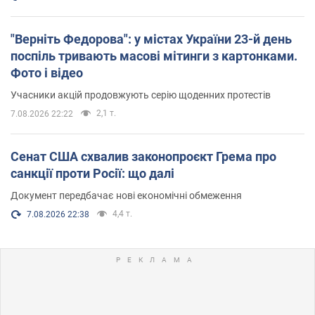
"Верніть Федорова": у містах України 23-й день
поспіль тривають масові мітинги з картонками.
Фото і відео
Учасники акцій продовжують серію щоденних протестів
2,1 т.
7.08.2026 22:22
Сенат США схвалив законопроєкт Грема про
санкції проти Росії: що далі
Документ передбачає нові економічні обмеження
4,4 т.
7.08.2026 22:38