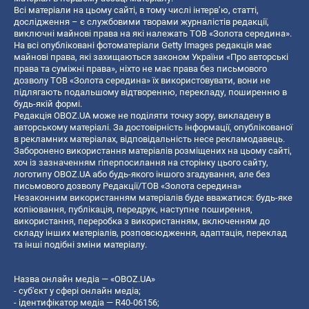
Всі матеріали на цьому сайті, в тому числі інтерв’ю, статті,
дослідження – є службовими творами журналістів редакції,
виключні майнові права на які належать ТОВ «Золота середина».
На всі опубліковані фотоматеріали Getty Images редакція має
майнові права, які захищаються законом України «Про авторські
права та суміжні права», ніхто не має права без письмового
дозволу ТОВ «Золота середина» їх використовувати, вони не
підлягають подальшому відтворенню, перекладу, поширенню в
будь-якій формі.
Редакція OBOZ.UA може не поділяти точку зору, викладену в
авторському матеріалі. За достовірність інформації, опублікованої
в рекламних матеріалах, відповідальність несе рекламодавець.
Заборонено використання матеріалів розміщених на цьому сайті,
хоч із зазначенням гіперпосилання на сторінку цього сайту,
логотипу OBOZ.UA або будь-якого іншого згадування, але без
письмового дозволу Редакції/ТОВ «Золота середина»
Незаконним використанням матеріалів буде вважатися: будь-яке
копiювання, публiкацiя, передрук, наступне поширення,
використання, переробка з використанням, включенням до
складу інших матеріалів, розповсюдження, адаптація, переклад
та інші подібні зміни матеріалу.
Назва онлайн медіа — «OBOZ.UA»
- суб'єкт у сфері онлайн медіа;
- ідентифікатор медіа — R40-06156;