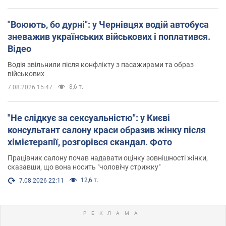
"Воюють, бо дурні": у Чернівцях водій автобуса
зневажив українських військових і поплатився.
Відео
Водія звільнили після конфлікту з пасажирами та образ
військових
8,6 т.
7.08.2026 15:47
"Не слідкує за сексуальністю": у Києві
консультант салону краси образив жінку після
хімієтерапії, розгорівся скандал. Фото
Працівник салону почав надавати оцінку зовнішності жінки,
сказавши, що вона носить "чоловічу стрижку"
12,6 т.
7.08.2026 22:11