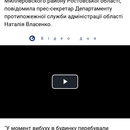
Миллеровского району Ростовської області,
повідомила прес-секретар Департаменту
протипожежної служби адміністрації області
Наталія Власенко.
Відео дня
Play Video
"У момент вибуху в будинку перебували