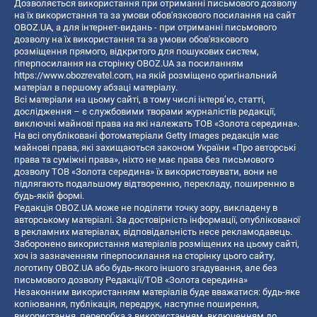
Дозволяється використання при отриманні письмового дозволу
на їх використання та за умови обов'язкового посилання на сайт
OBOZ.UA, а для інтернет-видань - при отриманні письмового
дозволу на їх використання та за умови обов'язкового
розміщення прямого, відкритого для пошукових систем,
гіперпосилання на сторінку OBOZ.UA за посиланням
https://www.obozrevatel.com
, на якій розміщено оригінальний
матеріал в першому абзаці матеріалу.
Всі матеріали на цьому сайті, в тому числі інтерв’ю, статті,
дослідження – є службовими творами журналістів редакції,
виключні майнові права на які належать ТОВ «Золота середина».
На всі опубліковані фотоматеріали Getty Images редакція має
майнові права, які захищаються законом України «Про авторські
права та суміжні права», ніхто не має права без письмового
дозволу ТОВ «Золота середина» їх використовувати, вони не
підлягають подальшому відтворенню, перекладу, поширенню в
будь-якій формі.
Редакція OBOZ.UA може не поділяти точку зору, викладену в
авторському матеріалі. За достовірність інформації, опублікованої
в рекламних матеріалах, відповідальність несе рекламодавець.
Заборонено використання матеріалів розміщених на цьому сайті,
хоч із зазначенням гіперпосилання на сторінку цього сайту,
логотипу OBOZ.UA або будь-якого іншого згадування, але без
письмового дозволу Редакції/ТОВ «Золота середина»
Незаконним використанням матеріалів буде вважатися: будь-яке
копiювання, публiкацiя, передрук, наступне поширення,
використання, переробка з використанням, включенням до