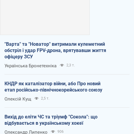
"Варта" та "Новатор" витримали кулеметний
обстріл і удар FPV-дрона, врятувавши життя
офіцеру ЗСУ
Українська Бронетехніка
2,3 т.
КНДР як каталізатор війни, або Про новий
етап російсько-північнокорейського союзу
Олексій Кущ
2,5 т.
Вихід до еліти ЧС та тріумф "Сокола": що
відбувається в українському хокеї
Олександр Липенко
906