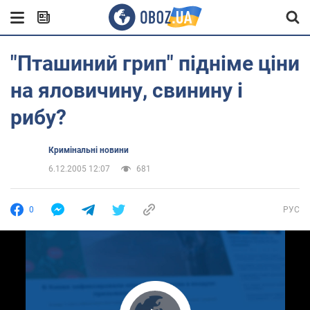
"Пташиний грип" підніме ціни
на яловичину, свинину і
рибу?
Кримінальні новини
6.12.2005 12:07
681
0
РУС