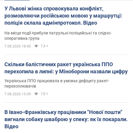
У Львові жінка спровокувала конфлікт,
розмовляючи російською мовою у маршрутці:
поліція склала адмінпротокол. Відео
На місце події прибули патрульні поліцейські та слідчо-
оперативна група
7,4 т.
7.08.2026 18:40
Скільки балістичних ракет українська ППО
перехопила в липні: у Міноборони назвали цифру
Українська ППО працювала в умовах дефіциту ракет-
перехоплювачів
7,6 т.
7.08.2026 15:09
В Івано-Франківську працівники "Нової пошти"
вигнали собаку шваброю у спеку: як їх покарали.
Відео