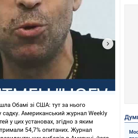
ла Обамі зі США: тут за нього
у садку. Американський журнал Weekly
Дум
тей у цих установах, згідно з яким
дтримали 54,7% опитаних. Журнал
Мос