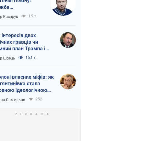
тензії Пекіну:
ужба
етворюється на
1,9 т.
ор Каспрук
ежність Росії від
таю
г інтересів двох
ічних гравців чи
мний план Трампа і
іна?
15,1 т.
ор Швець
олоні власних міфів: як
тянтинівка стала
овною ідеологічною
ткою для російських
252
ро Снєгирьов
пантів