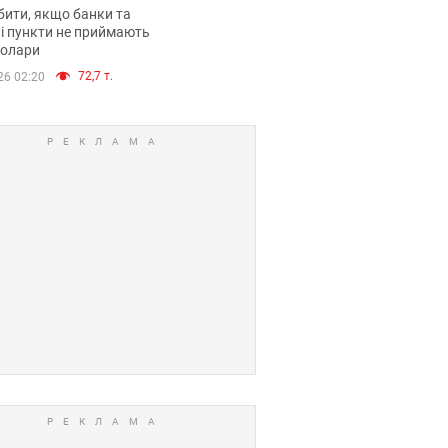
анки такі купюри
ити, якщо банки та
і пункти не приймають
долари
72,7 т.
26 02:20