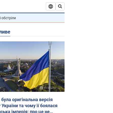
і обстріли
ливе
 була оригінальна версія
 України та чому її боялася
ська імперія: про це не