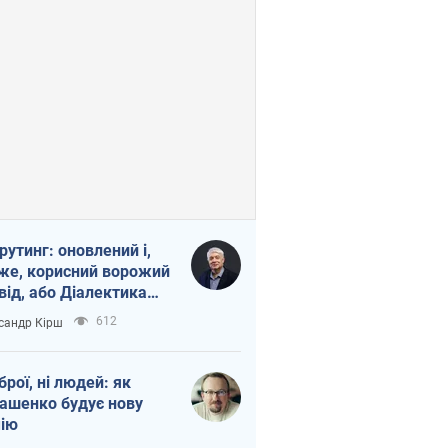
рутинг: оновлений і,
же, корисний ворожий
від, або Діалектика
агливого боягузтва
612
сандр Кірш
зброї, ні людей: як
ашенко будує нову
ію