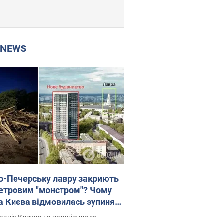
P NEWS
о-Печерську лавру закриють
етровим "монстром"? Чому
а Києва відмовилась зупиняти
вництво хмарочоса
акція Кличка на петицію щодо