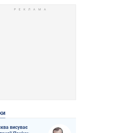
ки
ква висуває