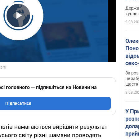
розп
Держа
куплет
9.08.20
Play Video
Олек
Поно
відо
секс
який
За роз
маю
не заб
щастя
сі головного — підпишіться на Новини на
9.08.20
Підписатися
У Пр
розпо
дола
льтів намагаються вирішити результат
прий
усього світу різні шамани проводять