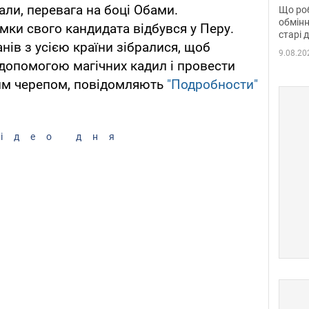
та б
али, перевага на боці Обами.
Що роб
обмінн
ки свого кандидата відбувся у Перу.
старі 
ів з усією країни зібралися, щоб
9.08.20
допомогою магічних кадил і провести
им черепом, повідомляють
"Подробности"
ідео дня