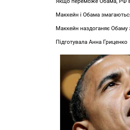
Якщо переможе Обама, РФ в
Маккейн і Обама змагаються
Маккейн наздоганяє Обаму 
Підготувала Анна Гриценко