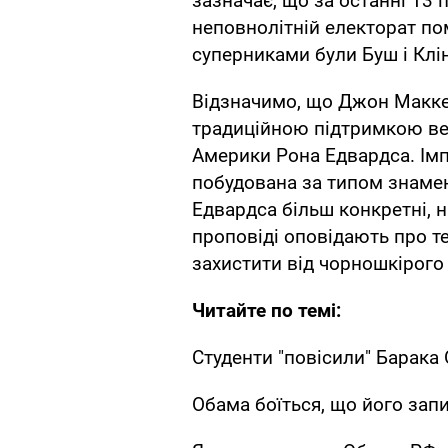
зазначає, що за останні 13 
неповнолітній електорат по
суперниками були Буш і Клі
Відзначимо, що Джон Макке
традиційною підтримкою ве
Америки Рона Едвардса. Імпе
побудована за типом знамен
Едвардса більш конкретні, 
проповіді оповідають про те,
захистити від чорношкірого
Читайте по темі:
Студенти "повісили" Барака
Обама боїться, що його зап