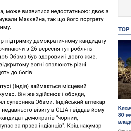
да, може виявитися недостатньою: двоє з
ували Маккейна, так що його портрету
диму.
TO
тур підтримку демократичному кандидату
очинаючи з 26 вересня тут роблять
щоб Обама був здоровий і довго жив.
 відкритому вогні спалюють різні
ять до богів.
урі (Індія) займається місцевий
кумар. Він же здійснює і обряди,
л суперника Обами. Індійський аптекар
Києв
 недавнього візиту в США і віддав йому
80-м
 кандидат демократів "чорний,
влад
тупає за права індіанців". Крішнакумар
буді
Яка ре