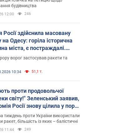
ковського вірянина"
ання будівництва
246
26 12:00
я Росії здійснила масовану
 на Одесу: горіла історична
на міста, є постраждалі.
 та відео
рору ворог застосував ракети та
51,1 т.
8.2026 10:34
ють проти продовольчої
ки світу!" Зеленський заявив,
мія Росії знову цілила у порт
сі
а тиждень проти України використали
и ракет, більшість із яких – балістичні
249
26 11:44