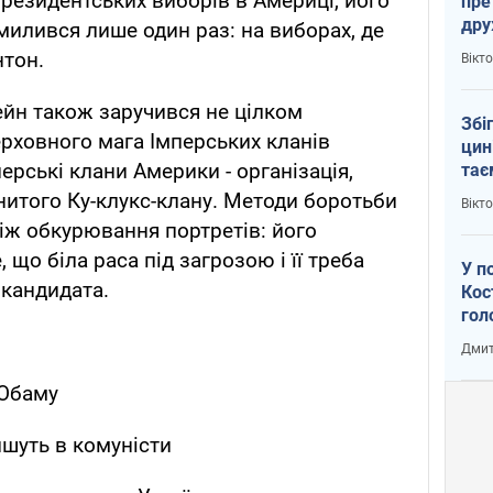
президентських виборів в Америці, його
пре
др
милився лише один раз: на виборах, де
пер
нтон.
Вікт
зал
Ки
йн також заручився не цілком
Збі
рховного мага Імперських кланів
цин
рські клани Америки - організація,
тає
Пут
итого Ку-клукс-клану. Методи боротьби
Вікт
ніж обкурювання портретів: його
 що біла раса під загрозою і її треба
У п
 кандидата.
Кос
гол
пас
Дмит
оку
 Обаму
ишуть в комуністи