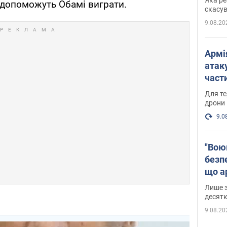
 допоможуть Обамі виграти.
"мос
скасув
9.08.20
Армі
атаку
части
Фото
Для те
дрони
9.0
"Вою
безпе
що ар
в Оде
Лише з
десятк
9.08.20