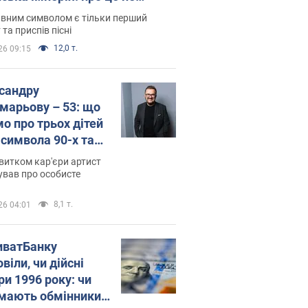
овідають у школі
вним символом є тільки перший
 та приспів пісні
12,0 т.
26 09:15
сандру
марьову – 53: що
мо про трьох дітей
-символа 90-х та
 вигляд вони
витком кар'єри артист
ть
ував про особисте
8,1 т.
26 04:01
иватБанку
віли, чи дійсні
ри 1996 року: чи
мають обмінники