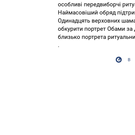
особливі передвиборчі риту
Наймасовіший обряд підтрим
Одинадцять верховних шаман
обкурити портрет Обами за 
близько портрета ритуальн
.
В