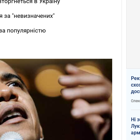
торгнеться в Україну
 за "невизначених"
за популярністю
Рек
схо
дос
виб
Олек
Ні 
Лук
арм