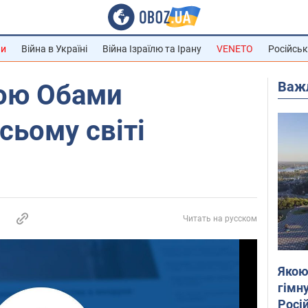
ни
Війна в Україні
Війна Ізраїлю та Ірану
VENETO
Російськ
Важ
ою Обами
сьому світі
Читать на русском
Якою
гімну
Росій