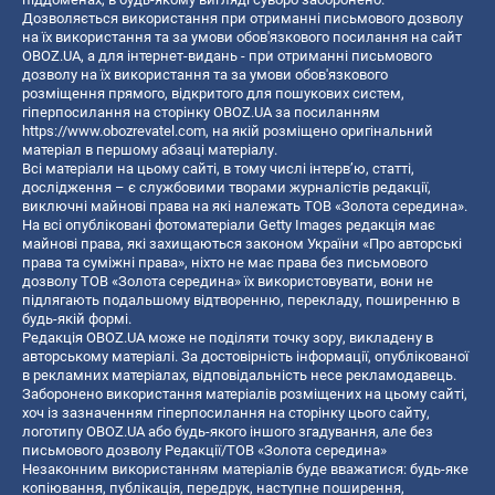
Дозволяється використання при отриманні письмового дозволу
на їх використання та за умови обов'язкового посилання на сайт
OBOZ.UA, а для інтернет-видань - при отриманні письмового
дозволу на їх використання та за умови обов'язкового
розміщення прямого, відкритого для пошукових систем,
гіперпосилання на сторінку OBOZ.UA за посиланням
https://www.obozrevatel.com
, на якій розміщено оригінальний
матеріал в першому абзаці матеріалу.
Всі матеріали на цьому сайті, в тому числі інтерв’ю, статті,
дослідження – є службовими творами журналістів редакції,
виключні майнові права на які належать ТОВ «Золота середина».
На всі опубліковані фотоматеріали Getty Images редакція має
майнові права, які захищаються законом України «Про авторські
права та суміжні права», ніхто не має права без письмового
дозволу ТОВ «Золота середина» їх використовувати, вони не
підлягають подальшому відтворенню, перекладу, поширенню в
будь-якій формі.
Редакція OBOZ.UA може не поділяти точку зору, викладену в
авторському матеріалі. За достовірність інформації, опублікованої
в рекламних матеріалах, відповідальність несе рекламодавець.
Заборонено використання матеріалів розміщених на цьому сайті,
хоч із зазначенням гіперпосилання на сторінку цього сайту,
логотипу OBOZ.UA або будь-якого іншого згадування, але без
письмового дозволу Редакції/ТОВ «Золота середина»
Незаконним використанням матеріалів буде вважатися: будь-яке
копiювання, публiкацiя, передрук, наступне поширення,