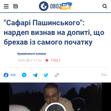
"Сафарі Пашинського":
нардеп визнав на допиті, що
брехав із самого початку
Кримінальні новини
13.01.2017 17:10
173,2 т.
988
РУС