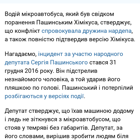
Водій мікроавтобуса, який був свідком
поранення Пашинським Хімікуса, стверджує,
що конфлікт
спровокувала дружина нардепа
,
а також повністю підтвердив версію Хімікуса.
Нагадаємо,
інцидент за участю народного
депутата Сергія Пашинського
стався 31
грудня 2016 року. Він підстрелив
незнайомого чоловіка, а той ударив його
пляшкою по голові. Пашинський і потерпілий
розбігаються у версіях події
.
Депутат стверджує, що їхав машиною додому
і ледь не зіткнувся з мікроавтобусом, що
стояв у темряві без габаритів. Депутат, за
його словами, вирішив зробити людям біля