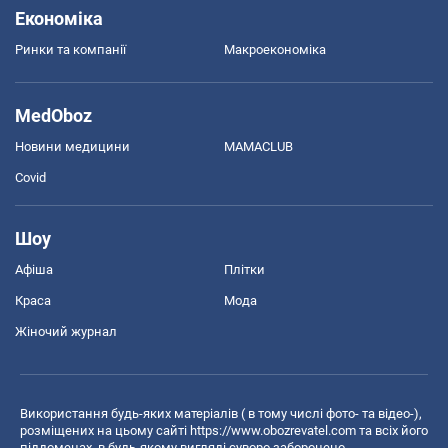
Економіка
Ринки та компанії
Макроекономіка
MedOboz
Новини медицини
MAMACLUB
Covid
Шоу
Афіша
Плітки
Краса
Мода
Жіночий журнал
Використання будь-яких матеріалів ( в тому числі фото- та відео-),
розміщених на цьому сайті
https://www.obozrevatel.com
та всіх його
піддоменах, в будь-якому вигляді суворо заборонено.