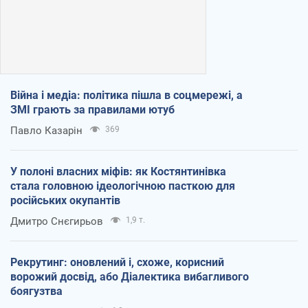
Війна і медіа: політика пішла в соцмережі, а
ЗМІ грають за правилами ютуб
Павло Казарін
369
У полоні власних міфів: як Костянтинівка
стала головною ідеологічною пасткою для
російських окупантів
Дмитро Снєгирьов
1,9 т.
Рекрутинг: оновлений і, схоже, корисний
ворожий досвід, або Діалектика вибагливого
боягузтва