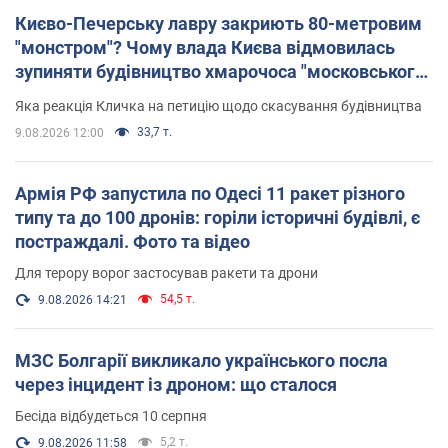
Києво-Печерську лавру закриють 80-метровим
"монстром"? Чому влада Києва відмовилась
зупиняти будівництво хмарочоса "московського
вірянина"
Яка реакція Кличка на петицію щодо скасування будівництва
33,7 т.
9.08.2026 12:00
Армія РФ запустила по Одесі 11 ракет різного
типу та до 100 дронів: горіли історичні будівлі, є
постраждалі. Фото та відео
Для терору ворог застосував ракети та дрони
54,5 т.
9.08.2026 14:21
МЗС Болгарії викликало українського посла
через інцидент із дроном: що сталося
Бесіда відбудеться 10 серпня
5,2 т.
9.08.2026 11:58