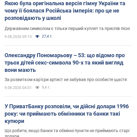
Якою була оригінальна версія гімну України та
чому її боялася Російська імперія: про це не
розповідають у школі
Державним символом є тільки перший куплет та приспів пісні
27,4 т.
9.08.2026 09:15
Олександру Пономарьову – 53: що відомо про
трьох дітей секс-символа 90-х та який вигляд
вони мають
За розвитком кар'єри артист не забував про особисте щастя
9,4 т.
9.08.2026 04:01
У ПриватБанку розповіли, чи дійсні долари 1996
року: чи приймають обмінники та банки такі
купюри
Що робити, якщо банки та обмінні пункти не приймають старі
долари