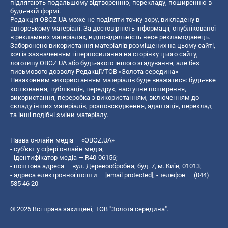
підлягають подальшому відтворенню, перекладу, поширенню в
будь-якій формі.
Редакція OBOZ.UA може не поділяти точку зору, викладену в
авторському матеріалі. За достовірність інформації, опублікованої
в рекламних матеріалах, відповідальність несе рекламодавець.
Заборонено використання матеріалів розміщених на цьому сайті,
хоч із зазначенням гіперпосилання на сторінку цього сайту,
логотипу OBOZ.UA або будь-якого іншого згадування, але без
письмового дозволу Редакції/ТОВ «Золота середина»
Незаконним використанням матеріалів буде вважатися: будь-яке
копiювання, публiкацiя, передрук, наступне поширення,
використання, переробка з використанням, включенням до
складу інших матеріалів, розповсюдження, адаптація, переклад
та інші подібні зміни матеріалу.
Назва онлайн медіа — «OBOZ.UA»
- суб'єкт у сфері онлайн медіа;
- ідентифікатор медіа — R40-06156;
- поштова адреса — вул. Деревообробна, буд. 7, м. Київ, 01013;
- адреса електронної пошти —
[email protected]
; - телефон — (044)
585 46 20
© 2026 Всі права захищені, ТОВ "Золота середина".