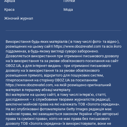
Афіша
Плітки
Краса
Мода
Жіночий журнал
Використання будь-яких матеріалів ( в тому числі фото- та відео-),
розміщених на цьому сайті
https://www.obozrevatel.com
та всіх його
піддоменах, в будь-якому вигляді суворо заборонено.
Дозволяється використання при отриманні письмового дозволу
на їх використання та за умови обов'язкового посилання на сайт
OBOZ.UA, а для інтернет-видань - при отриманні письмового
дозволу на їх використання та за умови обов'язкового
розміщення прямого, відкритого для пошукових систем,
гіперпосилання на сторінку OBOZ.UA за посиланням
https://www.obozrevatel.com
, на якій розміщено оригінальний
матеріал в першому абзаці матеріалу.
Всі матеріали на цьому сайті, в тому числі інтерв’ю, статті,
дослідження – є службовими творами журналістів редакції,
виключні майнові права на які належать ТОВ «Золота середина».
На всі опубліковані фотоматеріали Getty Images редакція має
майнові права, які захищаються законом України «Про авторські
права та суміжні права», ніхто не має права без письмового
дозволу ТОВ «Золота середина» їх використовувати, вони не