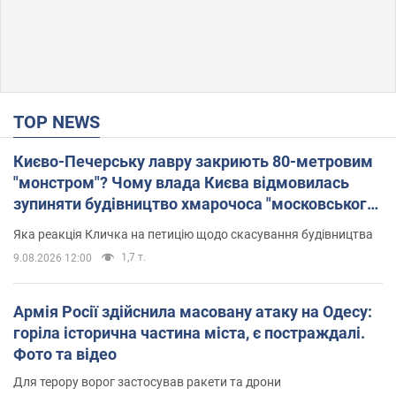
TOP NEWS
Києво-Печерську лавру закриють 80-метровим
"монстром"? Чому влада Києва відмовилась
зупиняти будівництво хмарочоса "московського
вірянина"
Яка реакція Кличка на петицію щодо скасування будівництва
1,7 т.
9.08.2026 12:00
Армія Росії здійснила масовану атаку на Одесу:
горіла історична частина міста, є постраждалі.
Фото та відео
Для терору ворог застосував ракети та дрони