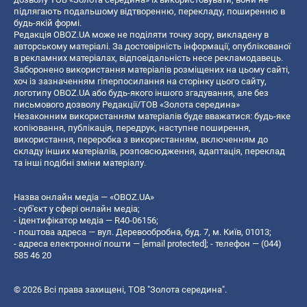
підлягають подальшому відтворенню, перекладу, поширенню в
будь-якій формі.
Редакція OBOZ.UA може не поділяти точку зору, викладену в
авторському матеріалі. За достовірність інформації, опублікованої
в рекламних матеріалах, відповідальність несе рекламодавець.
Заборонено використання матеріалів розміщених на цьому сайті,
хоч із зазначенням гіперпосилання на сторінку цього сайту,
логотипу OBOZ.UA або будь-якого іншого згадування, але без
письмового дозволу Редакції/ТОВ «Золота середина»
Незаконним використанням матеріалів буде вважатися: будь-яке
копiювання, публiкацiя, передрук, наступне поширення,
використання, переробка з використанням, включенням до
складу інших матеріалів, розповсюдження, адаптація, переклад
та інші подібні зміни матеріалу.
Назва онлайн медіа — «OBOZ.UA»
- суб'єкт у сфері онлайн медіа;
- ідентифікатор медіа — R40-06156;
- поштова адреса — вул. Деревообробна, буд. 7, м. Київ, 01013;
- адреса електронної пошти —
[email protected]
; - телефон — (044)
585 46 20
© 2026 Всі права захищені, ТОВ "Золота середина".