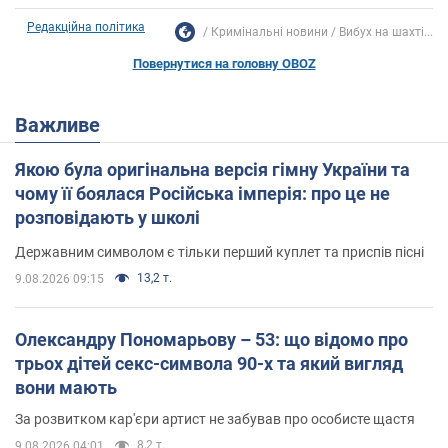
Редакційна політика
Кримінальні новини
Вибух на шахті...
Повернутися на головну OBOZ
Важливе
Якою була оригінальна версія гімну України та
чому її боялася Російська імперія: про це не
розповідають у школі
Державним символом є тільки перший куплет та приспів пісні
13,2 т.
9.08.2026 09:15
Олександру Пономарьову – 53: що відомо про
трьох дітей секс-символа 90-х та який вигляд
вони мають
За розвитком кар'єри артист не забував про особисте щастя
8,2 т.
9.08.2026 04:01