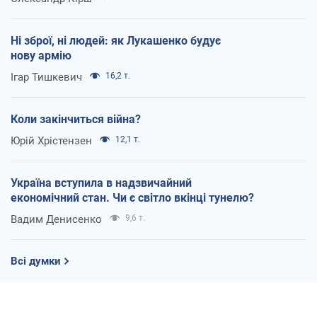
Ні зброї, ні людей: як Лукашенко будує
нову армію
Ігар Тишкевич
16,2 т.
Коли закінчиться війна?
Юрій Хрістензен
12,1 т.
Україна вступила в надзвичайний
економічний стан. Чи є світло вкінці тунелю?
Вадим Денисенко
9,6 т.
Всі думки