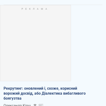
Рекрутинг: оновлений і, схоже, корисний
ворожий досвід, або Діалектика вибагливого
боягузтва
Олександр Кірш
681