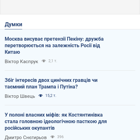
Думки
Москва висуває претензії Пекіну: дружба
перетворюється на залежність Росії від
Китаю
Віктор Каспрук
2,1 т.
Збіг інтересів двох цинічних гравців чи
таємний план Трампа і Путіна?
Віктор Швець
15,2 т.
У полоні власних міфів: як Костянтинівка
стала головною ідеологічною пасткою для
російських окупантів
Дмитро Снєгирьов
396