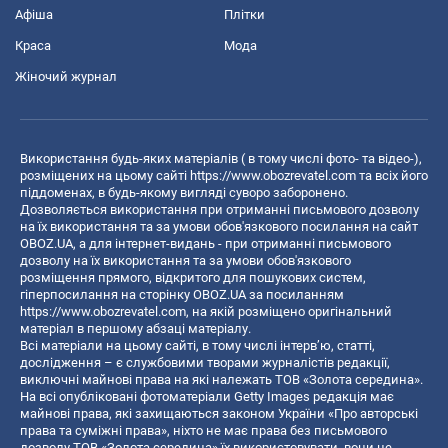
Афіша
Плітки
Краса
Мода
Жіночий журнал
Використання будь-яких матеріалів ( в тому числі фото- та відео-),
розміщених на цьому сайті
https://www.obozrevatel.com
та всіх його
піддоменах, в будь-якому вигляді суворо заборонено.
Дозволяється використання при отриманні письмового дозволу
на їх використання та за умови обов'язкового посилання на сайт
OBOZ.UA, а для інтернет-видань - при отриманні письмового
дозволу на їх використання та за умови обов'язкового
розміщення прямого, відкритого для пошукових систем,
гіперпосилання на сторінку OBOZ.UA за посиланням
https://www.obozrevatel.com
, на якій розміщено оригінальний
матеріал в першому абзаці матеріалу.
Всі матеріали на цьому сайті, в тому числі інтерв’ю, статті,
дослідження – є службовими творами журналістів редакції,
виключні майнові права на які належать ТОВ «Золота середина».
На всі опубліковані фотоматеріали Getty Images редакція має
майнові права, які захищаються законом України «Про авторські
права та суміжні права», ніхто не має права без письмового
дозволу ТОВ «Золота середина» їх використовувати, вони не