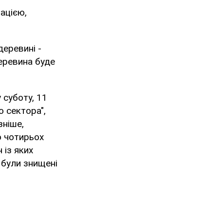
ацією,
деревині -
деревина буде
 суботу, 11
о сектора",
зніше,
о чотирьох
 із яких
 були знищені