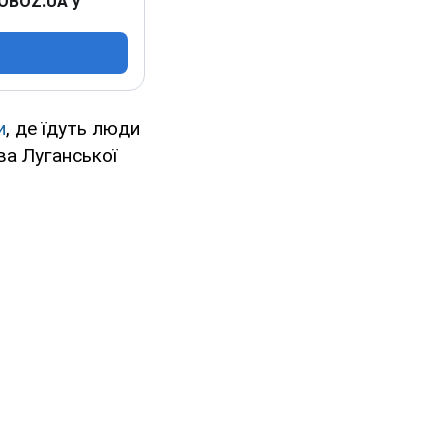
 OBOZ.UA у
и
, де їдуть люди
ва Луганської