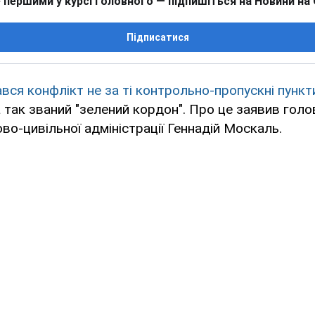
 першими у курсі головного — підпишіться на Новини на
Підписатися
ався конфлікт не за ті контрольно-пропускні пункт
а так званий "зелений кордон". Про це заявив голо
ово-цивільної адміністрації Геннадій Москаль.