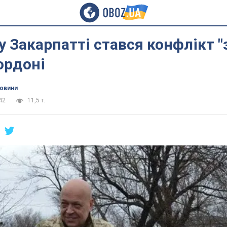
у Закарпатті стався конфлікт "
ордоні
новини
42
11,5 т.