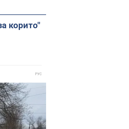
за корито"
РУС