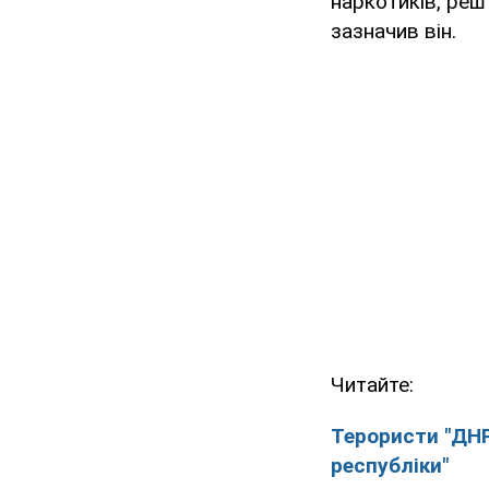
наркотиків, реш
зазначив він.
Читайте:
Терористи "ДНР
республіки"