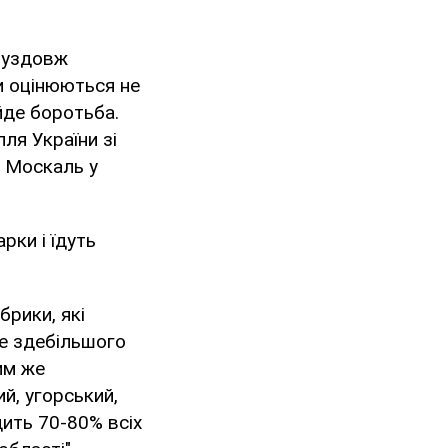
і уздовж
и оцінюються не
 йде боротьба.
ля України зі
в Москаль у
рки і їдуть
рики, які
е здебільшого
им же
й, угорський,
дить 70-80% всіх