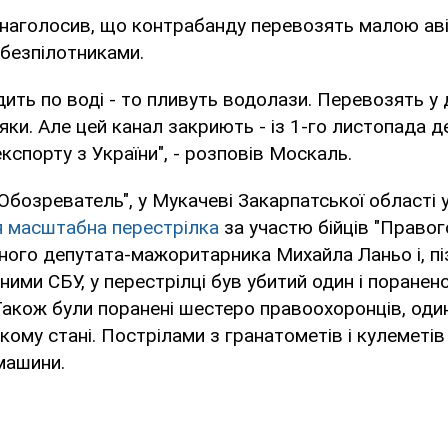
наголосив, що контрабанду перевозять малою аві
безпілотниками.
ить по воді - то пливуть водолази. Перевозять у 
яки. Але цей канал закриють - із 1-го листопада 
кспорту з України", - розповів Москаль.
Обозреватель", у Мукачеві Закарпатської області у
я масштабна перестрілка
за участю бійців "Правог
ного депутата-мажоритарника Михайла Ланьо і, пі
аними СБУ, у перестрілці був убитий один і поранен
 Також були поранені шестеро правоохоронців, один
кому стані. Пострілами з гранатометів і кулеметів
 машини.