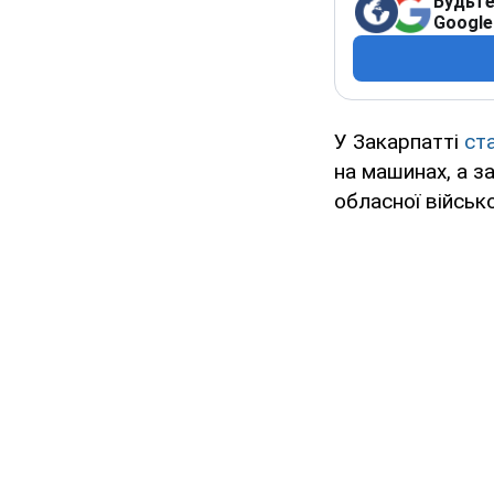
Будьте
Google
У Закарпатті
ст
на машинах, а з
обласної військ