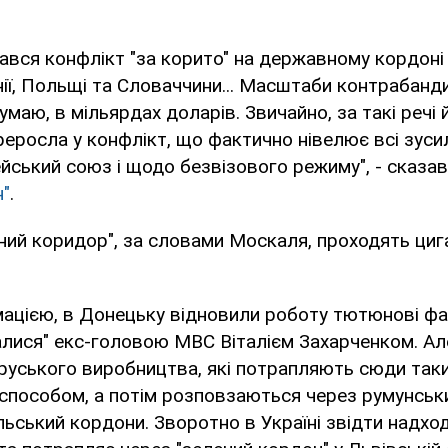
тався конфлікт "за корито" на державному кордон
ії, Польщі та Словаччини... Масштаби контрабанд
думаю, в мільярдах доларів. Звичайно, за такі речі
еросла у конфлікт, що фактично нівелює всі зусил
йський союз і щодо безвізового режиму", - сказа
н"
.
ний коридор", за словами Москаля, проходять цига
ацією, в Донецьку відновили роботу тютюнові фаб
алися" екс-головою МВС Віталієм Захарченком. Ал
оруського виробництва, які потрапляють сюди так
пособом, а потім розповзаються через румунськи
льський кордони. Зворотно в Україні звідти надхо