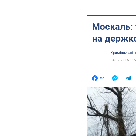
Москаль: 
на держк
Кримінальні 
14.07.2015 11:
55