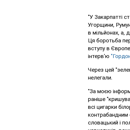
"У Закарпатті с
Угорщини, Румун
в мільйонах, а, 
Ця боротьба пер
вступу в Європе
інтерв'ю
"Гордо
Через цей "зеле
нелегали.
"За моєю інформ
раніше "кришув
всі цигарки біл
контрабандним с
словацький і по