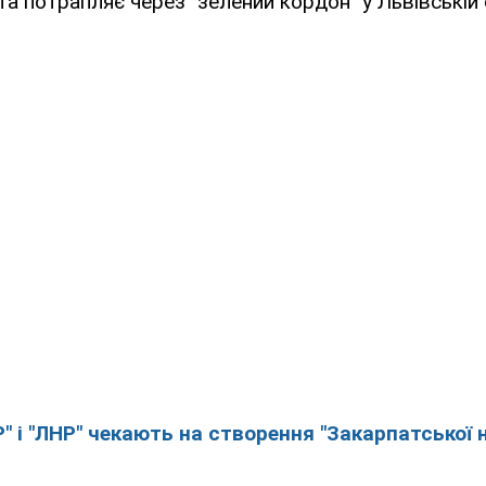
та потрапляє через "зелений кордон" у Львівській о
" і "ЛНР" чекають на створення "Закарпатської 