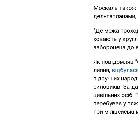
Москаль також 
дельтапланами, 
"Де межа проход
ховають у кругл
заборонена до е
Як повідомляв "
липня,
відбулас
підручних народ
силовиків. За д
цивільних осіб.
перебуває у тяж
три міліцейські